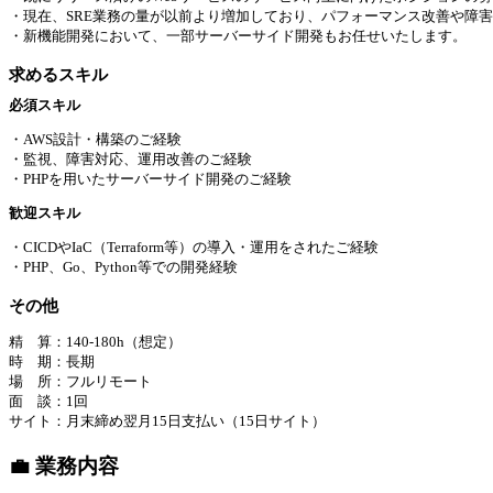
・現在、SRE業務の量が以前より増加しており、パフォーマンス改善や障
・新機能開発において、一部サーバーサイド開発もお任せいたします。
求めるスキル
必須スキル
・AWS設計・構築のご経験
・監視、障害対応、運用改善のご経験
・PHPを用いたサーバーサイド開発のご経験
歓迎スキル
・CICDやIaC（Terraform等）の導入・運用をされたご経験
・PHP、Go、Python等での開発経験
その他
精 算：140-180h（想定）
時 期：長期
場 所：フルリモート
面 談：1回
サイト：月末締め翌月15日支払い（15日サイト）
💼 業務内容