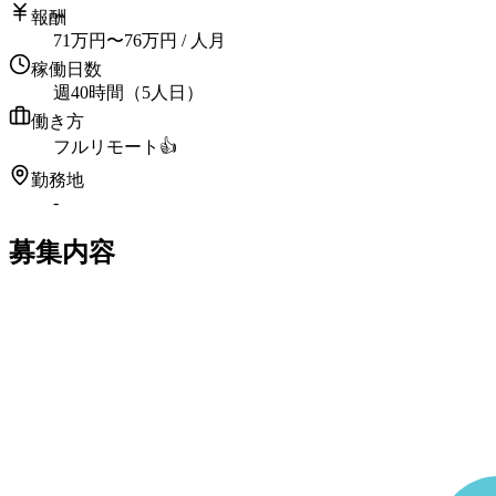
報酬
71
万円
〜
76
万円
/ 人月
稼働日数
週40時間（5人日）
働き方
フルリモート
👍
勤務地
-
募集内容