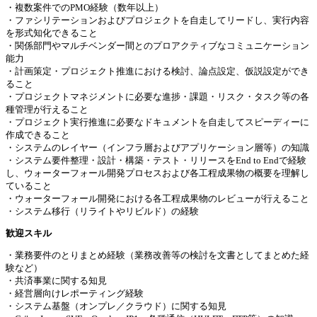
・複数案件でのPMO経験（数年以上）
・ファシリテーションおよびプロジェクトを自走してリードし、実行内容
を形式知化できること
・関係部門やマルチベンダー間とのプロアクティブなコミュニケーション
能力
・計画策定・プロジェクト推進における検討、論点設定、仮説設定ができ
ること
・プロジェクトマネジメントに必要な進捗・課題・リスク・タスク等の各
種管理が行えること
・プロジェクト実行推進に必要なドキュメントを自走してスピーディーに
作成できること
・システムのレイヤー（インフラ層およびアプリケーション層等）の知識
・システム要件整理・設計・構築・テスト・リリースをEnd to Endで経験
し、ウォーターフォール開発プロセスおよび各工程成果物の概要を理解し
ていること
・ウォーターフォール開発における各工程成果物のレビューが行えること
・システム移行（リライトやリビルド）の経験
歓迎スキル
・業務要件のとりまとめ経験（業務改善等の検討を文書としてまとめた経
験など）
・共済事業に関する知見
・経営層向けレポーティング経験
・システム基盤（オンプレ／クラウド）に関する知見