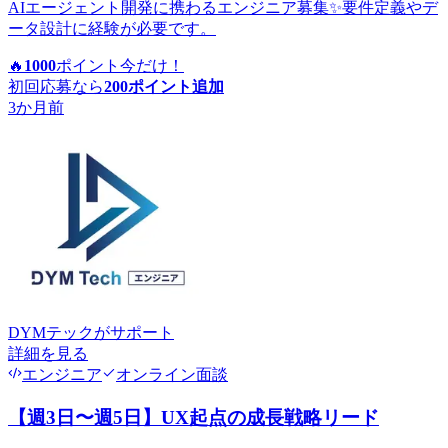
AIエージェント開発に携わるエンジニア募集✨要件定義やデ
ータ設計に経験が必要です。
🔥
1000
ポイント
今だけ！
初回応募なら
200
ポイント追加
3か月前
DYMテック
がサポート
詳細を見る
エンジニア
オンライン面談
【週3日〜週5日】UX起点の成長戦略リード