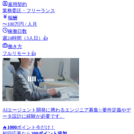
雇用契約
業務委託・フリーランス
報酬
〜
100
万円
/ 人月
稼働日数
週24時間（3人日）
👍
働き方
フルリモート
👍
AIエージェント開発に携わるエンジニア募集✨要件定義やデ
ータ設計に経験が必要です。
🔥
1000
ポイント
今だけ！
初回応募なら
200
ポイント追加