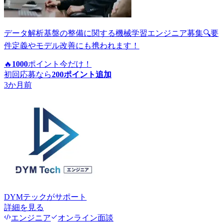
データ解析基盤の整備に関する機械学習エンジニア募集🔍要
件定義やモデル改善にも携われます！
🔥
1000
ポイント
今だけ！
初回応募なら
200
ポイント追加
3か月前
DYMテック
がサポート
詳細を見る
エンジニア
オンライン面談