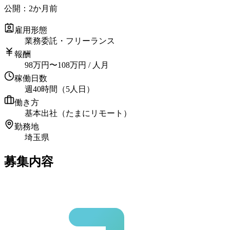
公開：
2か月前
雇用形態
業務委託・フリーランス
報酬
98
万円
〜
108
万円
/ 人月
稼働日数
週40時間（5人日）
働き方
基本出社（たまにリモート）
勤務地
埼玉県
募集内容