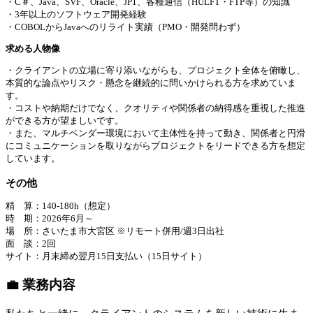
・C＃、Java、SVF、Oracle、JP1、各種通信（HULFT・FTP等）の知識
・3年以上のソフトウェア開発経験
・COBOLからJavaへのリライト実績（PMO・開発問わず）
求める⼈物像
・クライアントの立場に寄り添いながらも、プロジェクト全体を俯瞰し、
本質的な論点やリスク・懸念を継続的に問いかけられる方を求めていま
す。
・コストや納期だけでなく、クオリティや関係者の納得感を重視した推進
ができる方が望ましいです。
・また、マルチベンダー環境において主体性を持って動き、関係者と円滑
にコミュニケーションを取りながらプロジェクトをリードできる方を想定
しています。
その他
精 算：140-180h（想定）
時 期：2026年6月～
場 所：さいたま市大宮区 ※リモート併用/週3日出社
面 談：2回
サイト：月末締め翌月15日支払い（15日サイト）
💼 業務内容