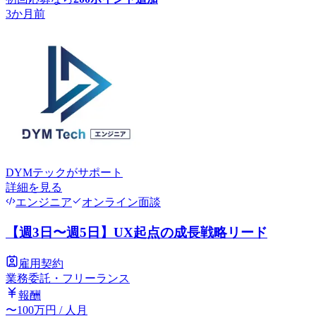
3か月前
DYMテック
がサポート
詳細を見る
エンジニア
オンライン面談
【週3日〜週5日】UX起点の成長戦略リード
雇用契約
業務委託・フリーランス
報酬
〜
100
万円
/ 人月