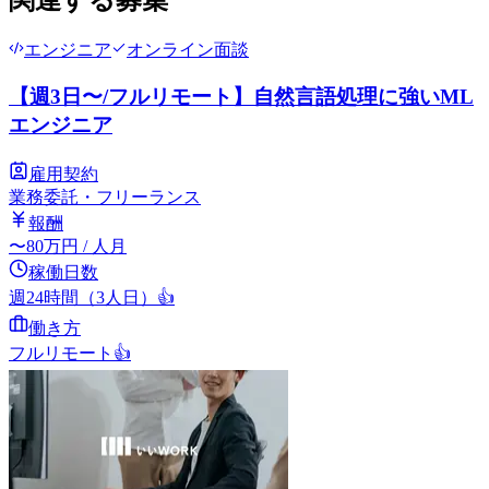
関連する募集
エンジニア
オンライン面談
【週3日〜/フルリモート】自然言語処理に強いML
エンジニア
雇用契約
業務委託・フリーランス
報酬
〜
80
万円
/ 人月
稼働日数
週24時間（3人日）
👍
働き方
フルリモート
👍