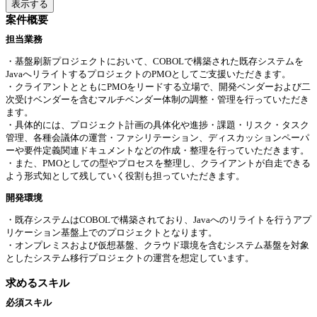
表示する
案件概要
担当業務
・基盤刷新プロジェクトにおいて、COBOLで構築された既存システムを
JavaへリライトするプロジェクトのPMOとしてご支援いただきます。
・クライアントとともにPMOをリードする立場で、開発ベンダーおよび二
次受けベンダーを含むマルチベンダー体制の調整・管理を行っていただき
ます。
・具体的には、プロジェクト計画の具体化や進捗・課題・リスク・タスク
管理、各種会議体の運営・ファシリテーション、ディスカッションペーパ
ーや要件定義関連ドキュメントなどの作成・整理を行っていただきます。
・また、PMOとしての型やプロセスを整理し、クライアントが自走できる
よう形式知として残していく役割も担っていただきます。
開発環境
・既存システムはCOBOLで構築されており、Javaへのリライトを行うアプ
リケーション基盤上でのプロジェクトとなります。
・オンプレミスおよび仮想基盤、クラウド環境を含むシステム基盤を対象
としたシステム移行プロジェクトの運営を想定しています。
求めるスキル
必須スキル