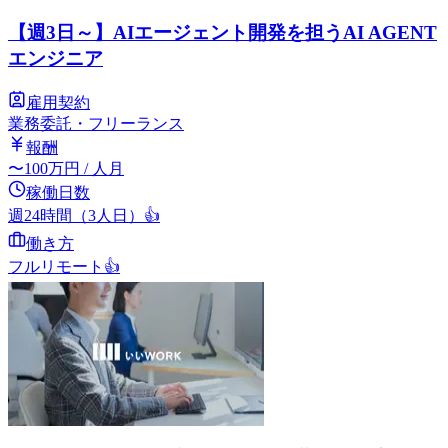
【週3日～】AIエージェント開発を担うAI AGENT
エンジニア
雇用契約
業務委託・フリーランス
報酬
〜
100
万円
/ 人月
稼働日数
週24時間（3人日）
👍
働き方
フルリモート
👍