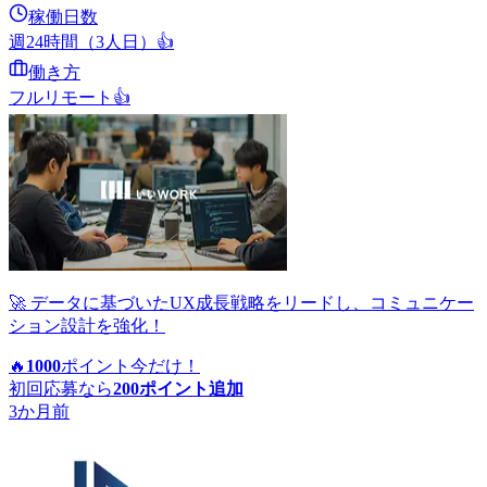
稼働日数
週24時間（3人日）
👍
働き方
フルリモート
👍
🚀 データに基づいたUX成長戦略をリードし、コミュニケー
ション設計を強化！
🔥
1000
ポイント
今だけ！
初回応募なら
200
ポイント追加
3か月前