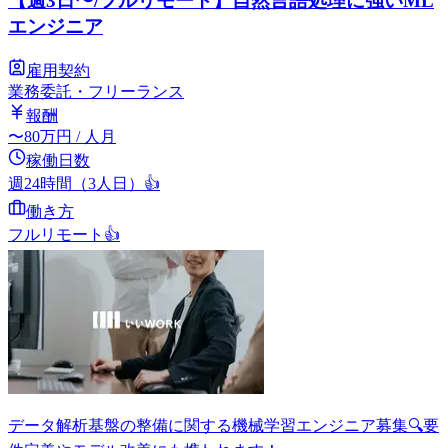
【週3日〜/フルリモート】自然言語処理に強いML
エンジニア
雇用契約
業務委託・フリーランス
報酬
〜
80
万円
/ 人月
稼働日数
週24時間（3人日）
👍
働き方
フルリモート
👍
データ解析基盤の整備に関する機械学習エンジニア募集🔍要