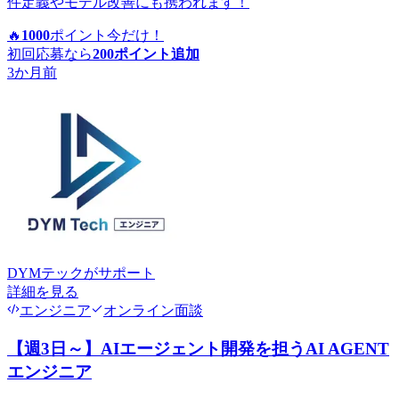
件定義やモデル改善にも携われます！
🔥
1000
ポイント
今だけ！
初回応募なら
200
ポイント追加
3か月前
DYMテック
がサポート
詳細を見る
エンジニア
オンライン面談
【週3日～】AIエージェント開発を担うAI AGENT
エンジニア