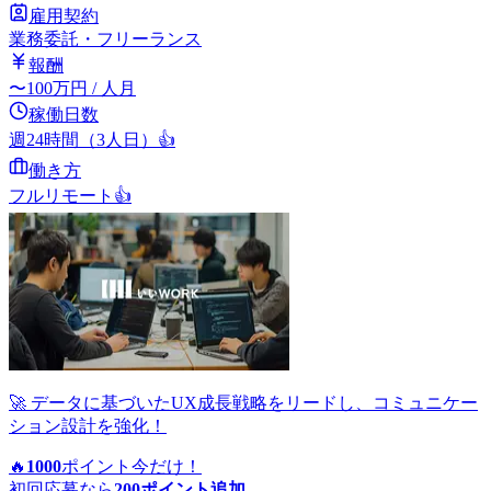
雇用契約
業務委託・フリーランス
報酬
〜
100
万円
/ 人月
稼働日数
週24時間（3人日）
👍
働き方
フルリモート
👍
🚀 データに基づいたUX成長戦略をリードし、コミュニケー
ション設計を強化！
🔥
1000
ポイント
今だけ！
初回応募なら
200
ポイント追加