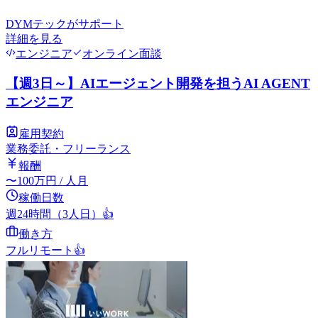
DYMテック
がサポート
詳細を見る
エンジニア
オンライン面談
【週3日～】AIエージェント開発を担うAI AGENT
エンジニア
雇用契約
業務委託・フリーランス
報酬
〜
100
万円
/ 人月
稼働日数
週24時間（3人日）
👍
働き方
フルリモート
👍