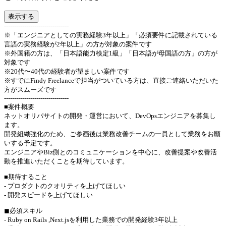
表示する
--------------------------------
※「エンジニアとしての実務経験3年以上」「必須要件に記載されている
言語の実務経験が2年以上」の方が対象の案件です
※外国籍の方は、「日本語能力検定1級」「日本語が母国語の方」の方が
対象です
※20代〜40代の経験者が望ましい案件です
※すでにFindy Freelanceで担当がついている方は、直接ご連絡いただいた
方がスムーズです
--------------------------------
■案件概要
ネットオリパサイトの開発・運営において、DevOpsエンジニアを募集し
ます。
開発組織強化のため、ご参画後は業務改善チームの一員として業務をお願
いする予定です。
エンジニアやBiz側とのコミュニケーションを中心に、改善提案や改善活
動を推進いただくことを期待しています。
■期待すること
- プロダクトのクオリティを上げてほしい
- 開発スピードを上げてほしい
◼︎必須スキル
- Ruby on Rails ,Next.jsを利用した業務での開発経験3年以上