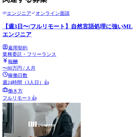
エンジニア
オンライン面談
【週3日〜/フルリモート】自然言語処理に強いML
エンジニア
雇用契約
業務委託・フリーランス
報酬
〜
80
万円
/ 人月
稼働日数
週24時間（3人日）
👍
働き方
フルリモート
👍