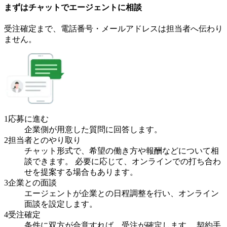
まずはチャットで
エージェント
に
相談
受注確定まで、
電話番号・メールアドレスは
担当者へ伝わり
ません。
1
応募に進む
企業側が用意した質問に回答します。
2
担当者とのやり取り
チャット形式で、希望の働き方や報酬などについて相
談できます。 必要に応じて、オンラインでの打ち合わ
せを提案する場合もあります。
3
企業との面談
エージェントが企業との日程調整を行い、オンライン
面談を設定します。
4
受注確定
条件に双方が合意すれば、受注が確定します。 契約手