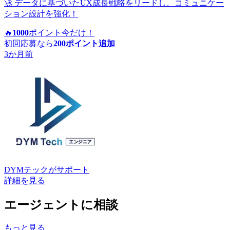
🚀 データに基づいたUX成長戦略をリードし、コミュニケー
ション設計を強化！
🔥
1000
ポイント
今だけ！
初回応募なら
200
ポイント追加
3か月前
DYMテック
がサポート
詳細を見る
エージェントに相談
もっと見る