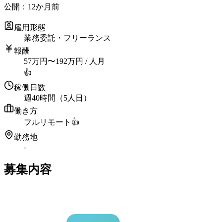
公開：
12か月前
雇用形態
業務委託・フリーランス
報酬
57
万円
〜
192
万円
/ 人月
👍
稼働日数
週40時間（5人日）
働き方
フルリモート
👍
勤務地
-
募集内容