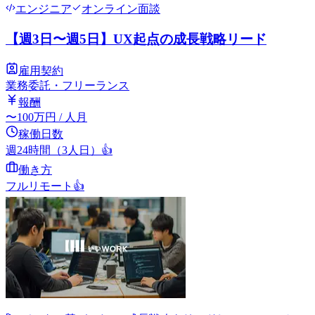
エンジニア
オンライン面談
【週3日〜週5日】UX起点の成長戦略リード
雇用契約
業務委託・フリーランス
報酬
〜
100
万円
/ 人月
稼働日数
週24時間（3人日）
👍
働き方
フルリモート
👍