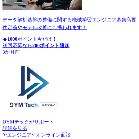
データ解析基盤の整備に関する機械学習エンジニア募集🔍要
件定義やモデル改善にも携われます！
🔥
1000
ポイント
今だけ！
初回応募なら
200
ポイント追加
3か月前
DYMテック
がサポート
詳細を見る
エンジニア
オンライン面談