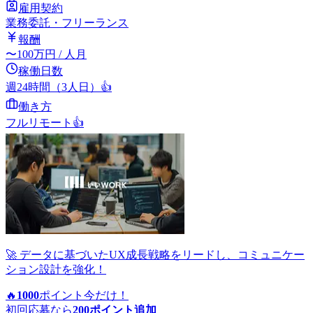
雇用契約
業務委託・フリーランス
報酬
〜
100
万円
/ 人月
稼働日数
週24時間（3人日）
👍
働き方
フルリモート
👍
🚀 データに基づいたUX成長戦略をリードし、コミュニケー
ション設計を強化！
🔥
1000
ポイント
今だけ！
初回応募なら
200
ポイント追加