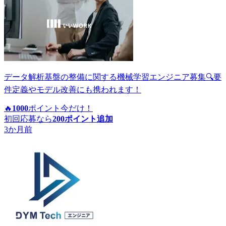
データ解析基盤の整備に関する機械学習エンジニア募集🔍要
件定義やモデル改善にも携われます！
🔥
1000
ポイント
今だけ！
初回応募なら
200
ポイント追加
3か月前