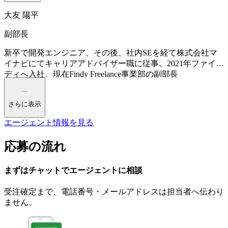
大友 陽平
副部長
新卒で開発エンジニア、その後、社内SEを経て株式会社マ
イナビにてキャリアアドバイザー職に従事。2021年ファイン
ディへ入社。現在Findy Freelance事業部の副部長
...
さらに表示
エージェント情報を見る
応募の流れ
まずはチャットで
エージェント
に
相談
受注確定まで、
電話番号・メールアドレスは
担当者へ伝わり
ません。