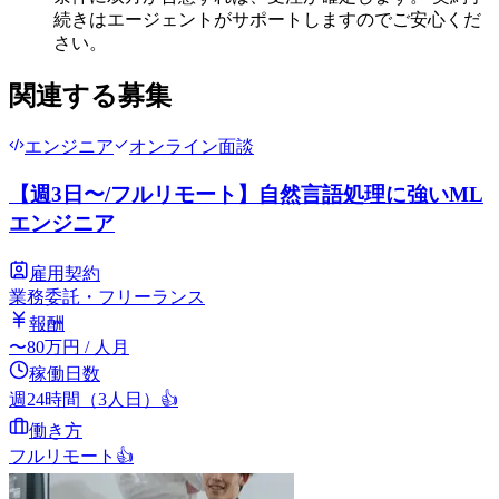
続きはエージェントがサポートしますのでご安心くだ
さい。
関連する募集
エンジニア
オンライン面談
【週3日〜/フルリモート】自然言語処理に強いML
エンジニア
雇用契約
業務委託・フリーランス
報酬
〜
80
万円
/ 人月
稼働日数
週24時間（3人日）
👍
働き方
フルリモート
👍