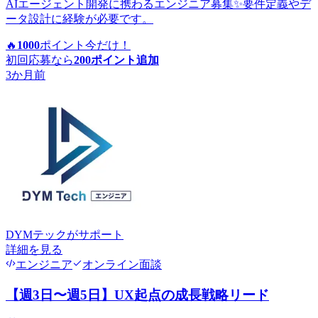
AIエージェント開発に携わるエンジニア募集✨要件定義やデ
ータ設計に経験が必要です。
🔥
1000
ポイント
今だけ！
初回応募なら
200
ポイント追加
3か月前
DYMテック
がサポート
詳細を見る
エンジニア
オンライン面談
【週3日〜週5日】UX起点の成長戦略リード