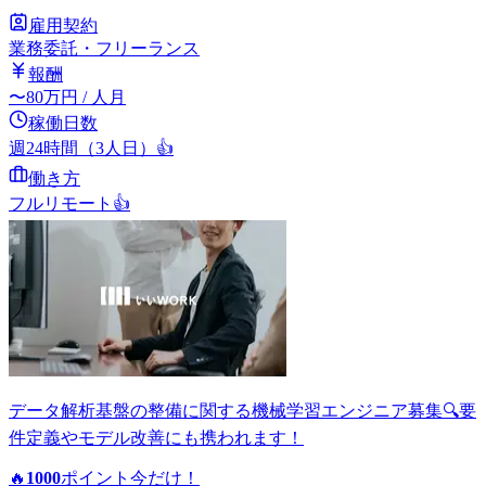
雇用契約
業務委託・フリーランス
報酬
〜
80
万円
/ 人月
稼働日数
週24時間（3人日）
👍
働き方
フルリモート
👍
データ解析基盤の整備に関する機械学習エンジニア募集🔍要
件定義やモデル改善にも携われます！
🔥
1000
ポイント
今だけ！