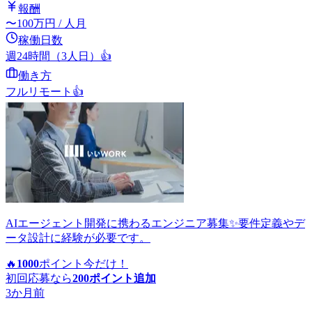
報酬
〜
100
万円
/ 人月
稼働日数
週24時間（3人日）
👍
働き方
フルリモート
👍
AIエージェント開発に携わるエンジニア募集✨要件定義やデ
ータ設計に経験が必要です。
🔥
1000
ポイント
今だけ！
初回応募なら
200
ポイント追加
3か月前