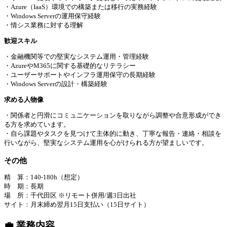
・Azure（IaaS）環境での構築または移行の実務経験
・Windows Serverの運用保守経験
・情シス業務に対する理解
歓迎スキル
・金融機関等での堅実なシステム運用・管理経験
・AzureやM365に関する基礎的なリテラシー
・ユーザーサポートやインフラ運用保守の長期経験
・Windows Serverの設計・構築経験
求める⼈物像
・関係者と円滑にコミュニケーションを取りながら調整や合意形成ができ
る方を求めています。
・自ら課題やタスクを見つけて主体的に動き、丁寧な報告・連絡・相談を
行いながら、堅実なシステム運用を心がけられる方が望ましいです。
その他
精 算：140-180h（想定）
時 期：長期
場 所：千代田区 ※リモート併用/週3日出社
サイト：月末締め翌月15日支払い（15日サイト）
💼 業務内容