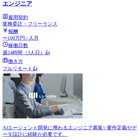
エンジニア
雇用契約
業務委託・フリーランス
報酬
〜
100
万円
/ 人月
稼働日数
週24時間（3人日）
👍
働き方
フルリモート
👍
AIエージェント開発に携わるエンジニア募集✨要件定義やデ
ータ設計に経験が必要です。