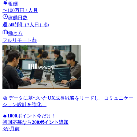
報酬
〜
100
万円
/ 人月
稼働日数
週24時間（3人日）
👍
働き方
フルリモート
👍
🚀 データに基づいたUX成長戦略をリードし、コミュニケー
ション設計を強化！
🔥
1000
ポイント
今だけ！
初回応募なら
200
ポイント追加
3か月前