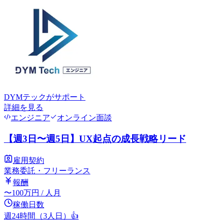
DYMテック
がサポート
詳細を見る
エンジニア
オンライン面談
【週3日〜週5日】UX起点の成長戦略リード
雇用契約
業務委託・フリーランス
報酬
〜
100
万円
/ 人月
稼働日数
週24時間（3人日）
👍