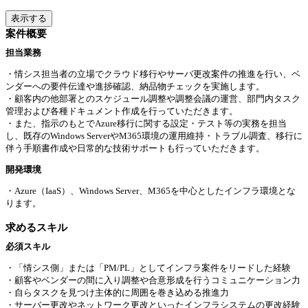
表示する
案件概要
担当業務
・情シス担当者の立場でクラウド移行やサーバ更改案件の推進を行い、ベ
ンダーへの要件伝達や進捗確認、納品物チェックを実施します。
・顧客内の他部署とのスケジュール調整や調整会議の運営、部門内タスク
管理および各種ドキュメント作成を行っていただきます。
・また、指示のもとでAzure移行に関する設定・テスト等の実務を担当
し、既存のWindows ServerやM365環境の運用維持・トラブル調査、移行に
伴う手順書作成や日常的な技術サポートも行っていただきます。
開発環境
・Azure（IaaS）、Windows Server、M365を中心としたインフラ環境とな
ります。
求めるスキル
必須スキル
・「情シス側」または「PM/PL」としてインフラ案件をリードした経験
・顧客やベンダーの間に入り調整や合意形成を行うコミュニケーション力
・自らタスクを見つけ主体的に周囲を巻き込める推進力
・サーバー更改やネットワーク更改といったインフラシステムの更改経験