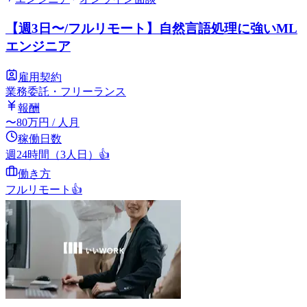
【週3日〜/フルリモート】自然言語処理に強いML
エンジニア
雇用契約
業務委託・フリーランス
報酬
〜
80
万円
/ 人月
稼働日数
週24時間（3人日）
👍
働き方
フルリモート
👍