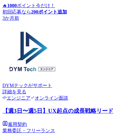
🔥
1000
ポイント
今だけ！
初回応募なら
200
ポイント追加
3か月前
DYMテック
がサポート
詳細を見る
エンジニア
オンライン面談
【週3日〜週5日】UX起点の成長戦略リード
雇用契約
業務委託・フリーランス