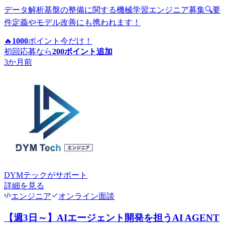
データ解析基盤の整備に関する機械学習エンジニア募集🔍要
件定義やモデル改善にも携われます！
🔥
1000
ポイント
今だけ！
初回応募なら
200
ポイント追加
3か月前
DYMテック
がサポート
詳細を見る
エンジニア
オンライン面談
【週3日～】AIエージェント開発を担うAI AGENT