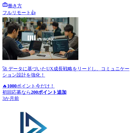
働き方
フルリモート
👍
🚀 データに基づいたUX成長戦略をリードし、コミュニケー
ション設計を強化！
🔥
1000
ポイント
今だけ！
初回応募なら
200
ポイント追加
3か月前