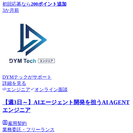
初回応募なら
200
ポイント追加
3か月前
DYMテック
がサポート
詳細を見る
エンジニア
オンライン面談
【週3日～】AIエージェント開発を担うAI AGENT
エンジニア
雇用契約
業務委託・フリーランス