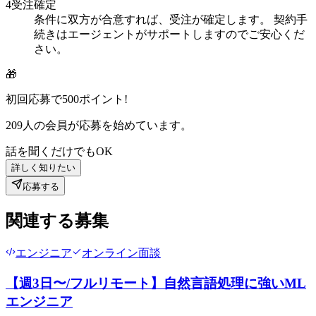
4
受注確定
条件に双方が合意すれば、受注が確定します。 契約手
続きはエージェントがサポートしますのでご安心くだ
さい。
🎁
初回応募で
500
ポイント!
209
人の会員が応募を始めています。
話を聞くだけでもOK
詳しく知りたい
応募する
関連する募集
エンジニア
オンライン面談
【週3日〜/フルリモート】自然言語処理に強いML
エンジニア