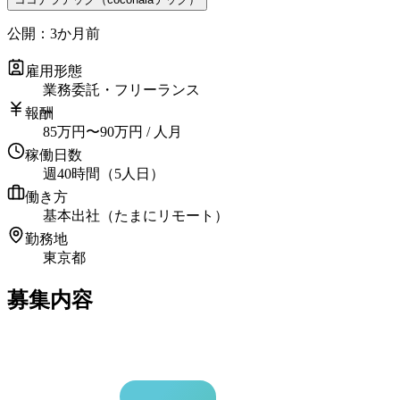
公開：
3か月前
雇用形態
業務委託・フリーランス
報酬
85
万円
〜
90
万円
/ 人月
稼働日数
週40時間（5人日）
働き方
基本出社（たまにリモート）
勤務地
東京都
募集内容