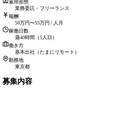
雇用形態
業務委託・フリーランス
報酬
50
万円
〜
55
万円
/ 人月
稼働日数
週40時間（5人日）
働き方
基本出社（たまにリモート）
勤務地
東京都
募集内容