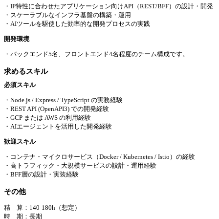
・IP特性に合わせたアプリケーション向けAPI（REST/BFF）の設計・開発
・スケーラブルなインフラ基盤の構築・運用
・AIツールを駆使した効率的な開発プロセスの実践
開発環境
・バックエンド5名、フロントエンド4名程度のチーム構成です。
求めるスキル
必須スキル
・Node.js / Express / TypeScript の実務経験
・REST API (OpenAPI3) での開発経験
・GCP または AWS の利用経験
・AIエージェントを活用した開発経験
歓迎スキル
・コンテナ・マイクロサービス（Docker / Kubernetes / Istio）の経験
・高トラフィック・大規模サービスの設計・運用経験
・BFF層の設計・実装経験
その他
精 算：140-180h（想定）
時 期：長期