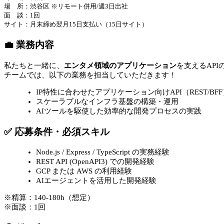
場 所：渋谷区 ※リモート併用/週3日出社
面 談：1回
サイト：月末締め翌月15日支払い（15日サイト）
💼 業務内容
私たちと一緒に、
エンタメ領域のアプリケーション
を支えるAP
チームでは、以下の業務を担当していただきます！
IP特性に合わせたアプリケーション向けAPI（REST/B
スケーラブルなインフラ基盤の構築・運用
AIツールを駆使した効率的な開発プロセスの実践
✅ 応募条件・必須スキル
Node.js / Express / TypeScript の実務経験
REST API (OpenAPI3) での開発経験
GCP または AWS の利用経験
AIエージェントを活用した開発経験
※精算：140-180h（想定）
※面談：1回