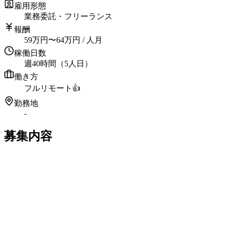
雇用形態
業務委託・フリーランス
報酬
59
万円
〜
64
万円
/ 人月
稼働日数
週40時間（5人日）
働き方
フルリモート
👍
勤務地
-
募集内容