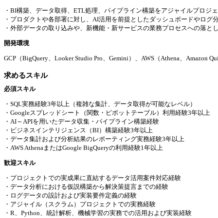
・BI構築、データ取得、ETL処理、パイプライン構築をアジャイルプロジ
・プロダクトや各部署に対し、AI活用を前提としたダッシュボードやログ
・外部データの取り込みや、新機能・新サービスの業務プロセスへの落と
開発環境
GCP（BigQuery、Looker Studio Pro、Gemini）、AWS（Athena、Amazon 
求めるスキル
必須スキル
・SQL実務経験3年以上（複雑な集計、データ取得が可能なレベル）
・Googleスプレッドシート（関数・ピボットテーブル）利用経験3年以上
・AI～APIを用いたデータ収集・パイプライン構築経験
・ビジネスインテリジェンス（BI）構築経験3年以上
・データ集計および分析結果のレポーティング実務経験3年以上
・AWS AthenaまたはGoogle BigQueryの利用経験1年以上
歓迎スキル
・プロジェクトでの実成果に直結するデータ活用案件対応経験
・データ分析における仮説構築から解決策提言までの経験
・ログデータの設計および実装要件定義の経験
・アジャイル（スクラム）プロジェクトでの実務経験
・R、Python、統計解析、機械学習の実務での活用および実装経験