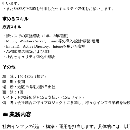
行います。
・またSASEやM365を利用したセキュリティ強化をお願いします。
求めるスキル
必須スキル
・情シスでの実務経験（1年～3年程度）
・M365、Windows Server、Linux等の導入/設計/構築/運用
・Entra ID、Active Directory、Intuneを用いた実務
・AWS環境の構築および運用
・社内セキュリティ強化の経験
その他
精 算：140-180h（想定）
時 期：長期
場 所：港区 ※常駐/週5日出社
面 談：1回
サイト：月末締め翌月15日支払い（15日サイト）
備 考：会社統合に伴うプロジェクトに参加し、様々なインフラ業務を経
💼 業務内容
社内インフラの設計・構築・運用を担当します。具体的には、以