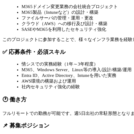
M365ドメイン変更業務の会社統合プロジェクト
M365製品（Intuneなど）の設計・構築
ファイルサーバの管理・運用・更改
クラウド（AWS）への移行及び設計・構築
SASEやM365を利用したセキュリティ強化
このプロジェクトに参加することで、様々なインフラ業務を経験
✅ 応募条件・必須スキル
情シスでの実務経験（1年～3年程度）
M365、Windows Server、Linux等の導入/設計/構築/運用
Entra ID、Active Directory、Intuneを用いた実務
AWS環境の構築および運用
社内セキュリティ強化の経験
🕐 働き方
フルリモートでの勤務が可能です。週5日出社の常駐形態となり
📌 募集ポジション