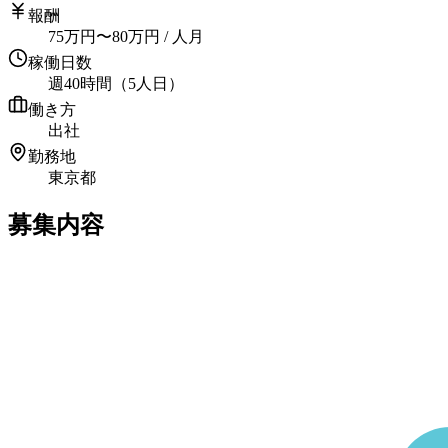
報酬
75
万円
〜
80
万円
/ 人月
稼働日数
週40時間（5人日）
働き方
出社
勤務地
東京都
募集内容