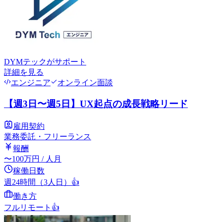
DYMテック
がサポート
詳細を見る
エンジニア
オンライン面談
【週3日〜週5日】UX起点の成長戦略リード
雇用契約
業務委託・フリーランス
報酬
〜
100
万円
/ 人月
稼働日数
週24時間（3人日）
👍
働き方
フルリモート
👍