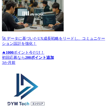
🚀 データに基づいたUX成長戦略をリードし、コミュニケー
ション設計を強化！
🔥
1000
ポイント
今だけ！
初回応募なら
200
ポイント追加
3か月前