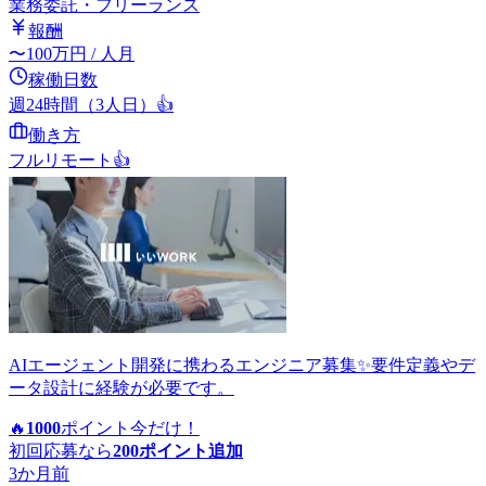
業務委託・フリーランス
報酬
〜
100
万円
/ 人月
稼働日数
週24時間（3人日）
👍
働き方
フルリモート
👍
AIエージェント開発に携わるエンジニア募集✨要件定義やデ
ータ設計に経験が必要です。
🔥
1000
ポイント
今だけ！
初回応募なら
200
ポイント追加
3か月前