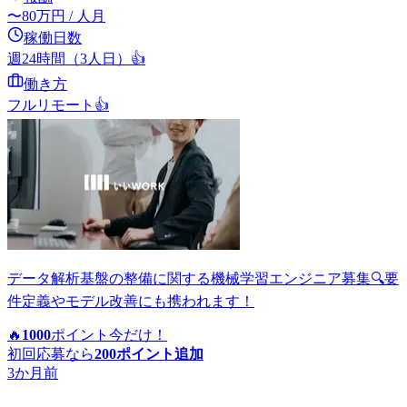
〜
80
万円
/ 人月
稼働日数
週24時間（3人日）
👍
働き方
フルリモート
👍
データ解析基盤の整備に関する機械学習エンジニア募集🔍要
件定義やモデル改善にも携われます！
🔥
1000
ポイント
今だけ！
初回応募なら
200
ポイント追加
3か月前