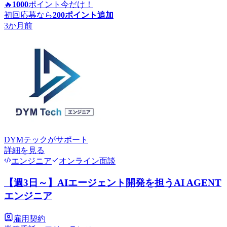
🔥
1000
ポイント
今だけ！
初回応募なら
200
ポイント追加
3か月前
DYMテック
がサポート
詳細を見る
エンジニア
オンライン面談
【週3日～】AIエージェント開発を担うAI AGENT
エンジニア
雇用契約