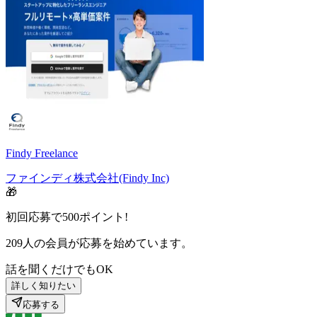
Findy Freelance
ファインディ株式会社(Findy Inc)
🎁
初回応募で
500
ポイント!
209
人の会員が応募を始めています。
話を聞くだけでもOK
詳しく知りたい
応募する