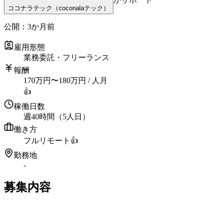
ココナラテック（coconalaテック）
公開：
3か月前
雇用形態
業務委託・フリーランス
報酬
170
万円
〜
180
万円
/ 人月
👍
稼働日数
週40時間（5人日）
働き方
フルリモート
👍
勤務地
-
募集内容