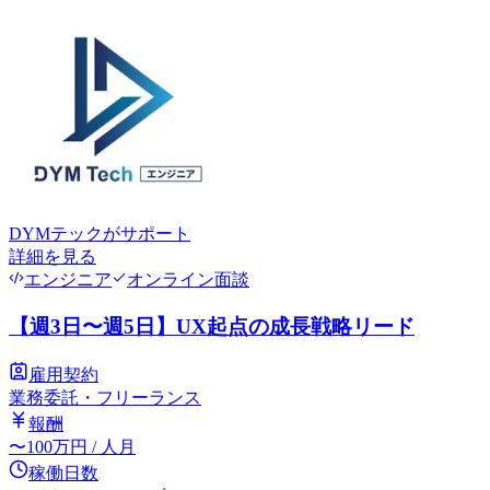
DYMテック
がサポート
詳細を見る
エンジニア
オンライン面談
【週3日〜週5日】UX起点の成長戦略リード
雇用契約
業務委託・フリーランス
報酬
〜
100
万円
/ 人月
稼働日数