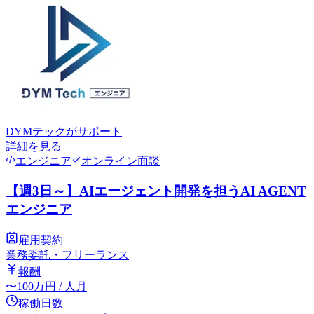
DYMテック
がサポート
詳細を見る
エンジニア
オンライン面談
【週3日～】AIエージェント開発を担うAI AGENT
エンジニア
雇用契約
業務委託・フリーランス
報酬
〜
100
万円
/ 人月
稼働日数