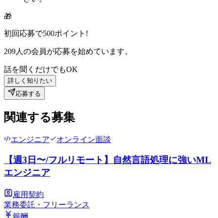
🎁
初回応募で
500
ポイント!
209
人の会員が応募を始めています。
話を聞くだけでもOK
詳しく知りたい
応募する
関連する募集
エンジニア
オンライン面談
【週3日〜/フルリモート】自然言語処理に強いML
エンジニア
雇用契約
業務委託・フリーランス
報酬