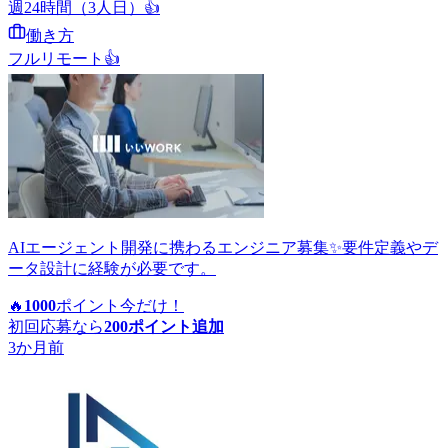
週24時間（3人日）
👍
働き方
フルリモート
👍
AIエージェント開発に携わるエンジニア募集✨要件定義やデ
ータ設計に経験が必要です。
🔥
1000
ポイント
今だけ！
初回応募なら
200
ポイント追加
3か月前