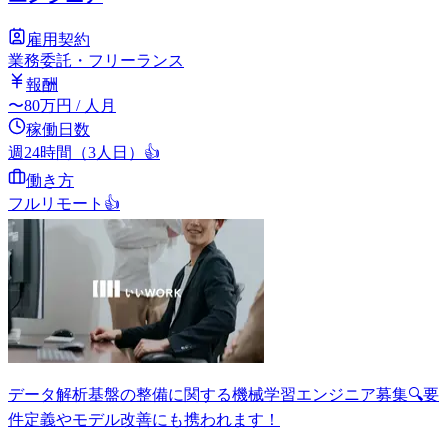
雇用契約
業務委託・フリーランス
報酬
〜
80
万円
/ 人月
稼働日数
週24時間（3人日）
👍
働き方
フルリモート
👍
データ解析基盤の整備に関する機械学習エンジニア募集🔍要
件定義やモデル改善にも携われます！