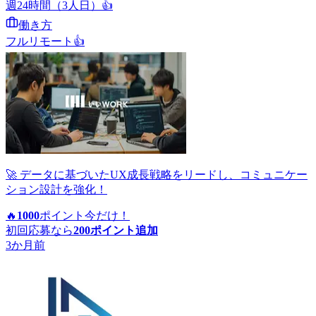
週24時間（3人日）
👍
働き方
フルリモート
👍
🚀 データに基づいたUX成長戦略をリードし、コミュニケー
ション設計を強化！
🔥
1000
ポイント
今だけ！
初回応募なら
200
ポイント追加
3か月前