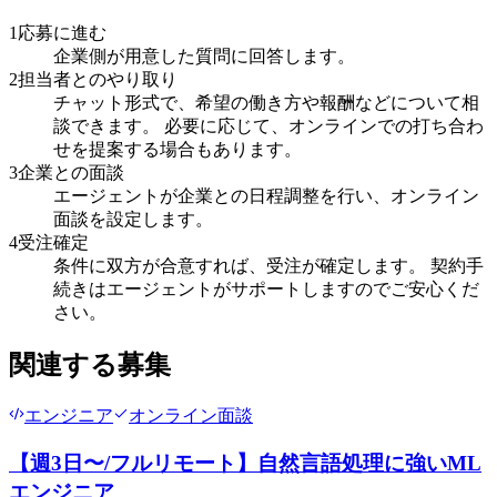
1
応募に進む
企業側が用意した質問に回答します。
2
担当者とのやり取り
チャット形式で、希望の働き方や報酬などについて相
談できます。 必要に応じて、オンラインでの打ち合わ
せを提案する場合もあります。
3
企業との面談
エージェントが企業との日程調整を行い、オンライン
面談を設定します。
4
受注確定
条件に双方が合意すれば、受注が確定します。 契約手
続きはエージェントがサポートしますのでご安心くだ
さい。
関連する募集
エンジニア
オンライン面談
【週3日〜/フルリモート】自然言語処理に強いML
エンジニア