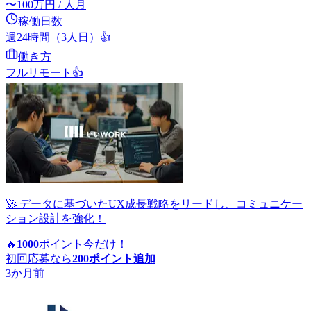
〜
100
万円
/ 人月
稼働日数
週24時間（3人日）
👍
働き方
フルリモート
👍
🚀 データに基づいたUX成長戦略をリードし、コミュニケー
ション設計を強化！
🔥
1000
ポイント
今だけ！
初回応募なら
200
ポイント追加
3か月前