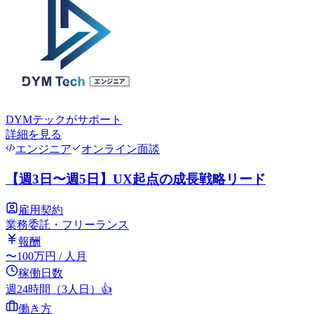
DYMテック
がサポート
詳細を見る
エンジニア
オンライン面談
【週3日〜週5日】UX起点の成長戦略リード
雇用契約
業務委託・フリーランス
報酬
〜
100
万円
/ 人月
稼働日数
週24時間（3人日）
👍
働き方