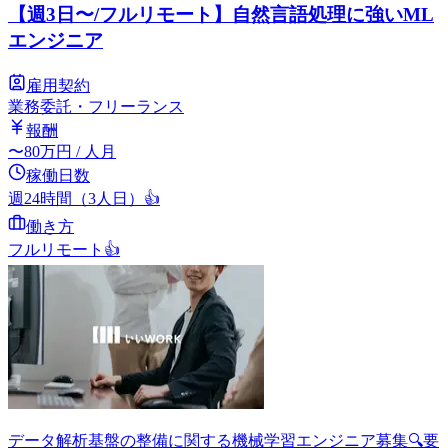
【週3日〜/フルリモート】自然言語処理に強いML
エンジニア
雇用契約
業務委託・フリーランス
報酬
〜
80
万円
/ 人月
稼働日数
週24時間（3人日）
👍
働き方
フルリモート
👍
データ解析基盤の整備に関する機械学習エンジニア募集🔍要