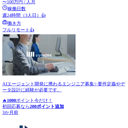
〜
100
万円
/ 人月
稼働日数
週24時間（3人日）
👍
働き方
フルリモート
👍
AIエージェント開発に携わるエンジニア募集✨要件定義やデ
ータ設計に経験が必要です。
🔥
1000
ポイント
今だけ！
初回応募なら
200
ポイント追加
3か月前