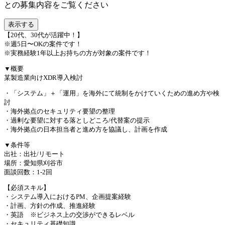
との募集内容をご覧ください
表示する
【20代、30代が活躍中！】
※週5日〜OKの案件です！
※実務経験1年以上お持ちの方が対象の案件です！
▼概要
某製造業向けXDR導入検討
・「システム」＋「運用」を海外にて統制をかけていくための進め方や検
討
・海外拠点のセキュリティ要望の整理
・過剰な要望に対する落としどころ/代替案の提示
・海外拠点の日本担当者と進め方を協議し、計画を作成
▼条件等
出社：出社/リモート
場所：愛知県刈谷市
面談回数：1-2回
【必須スキル】
・システム導入におけるPM、企画提案経験
・計画、方針の作成、推進経験
・英語 ※ビジネス上の交渉ができるレベル
・セキュリティ基礎知識