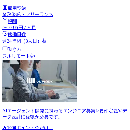
雇用契約
業務委託・フリーランス
報酬
〜
100
万円
/ 人月
稼働日数
週24時間（3人日）
👍
働き方
フルリモート
👍
AIエージェント開発に携わるエンジニア募集✨要件定義やデ
ータ設計に経験が必要です。
🔥
1000
ポイント
今だけ！