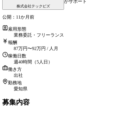
がサポート
株式会社テックビズ
公開：
11か月前
雇用形態
業務委託・フリーランス
報酬
87
万円
〜
92
万円
/ 人月
稼働日数
週40時間（5人日）
働き方
出社
勤務地
愛知県
募集内容