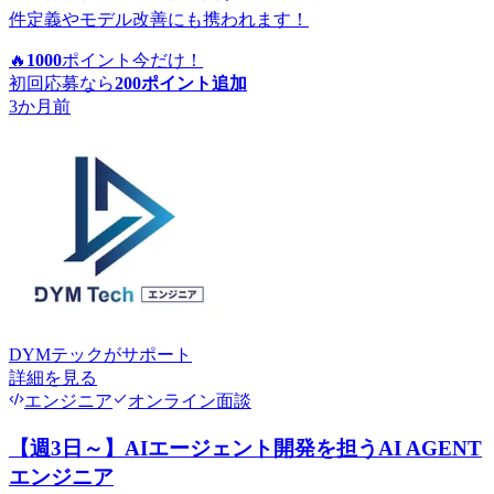
件定義やモデル改善にも携われます！
🔥
1000
ポイント
今だけ！
初回応募なら
200
ポイント追加
3か月前
DYMテック
がサポート
詳細を見る
エンジニア
オンライン面談
【週3日～】AIエージェント開発を担うAI AGENT
エンジニア