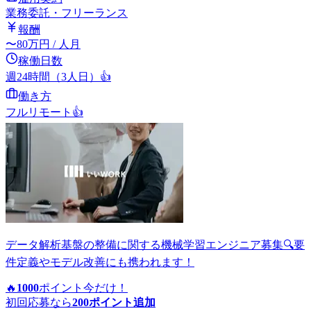
業務委託・フリーランス
報酬
〜
80
万円
/ 人月
稼働日数
週24時間（3人日）
👍
働き方
フルリモート
👍
データ解析基盤の整備に関する機械学習エンジニア募集🔍要
件定義やモデル改善にも携われます！
🔥
1000
ポイント
今だけ！
初回応募なら
200
ポイント追加