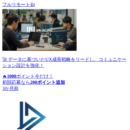
フルリモート
👍
🚀 データに基づいたUX成長戦略をリードし、コミュニケー
ション設計を強化！
🔥
1000
ポイント
今だけ！
初回応募なら
200
ポイント追加
3か月前