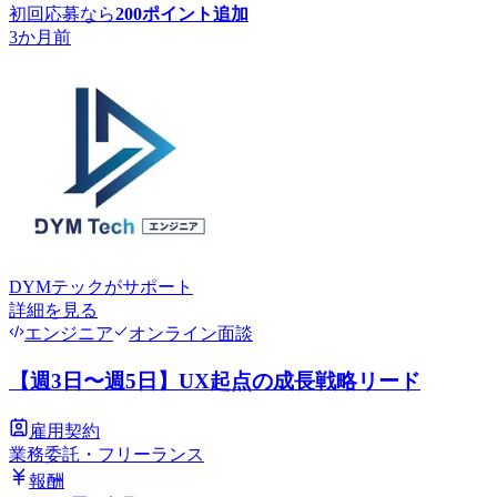
初回応募なら
200
ポイント追加
3か月前
DYMテック
がサポート
詳細を見る
エンジニア
オンライン面談
【週3日〜週5日】UX起点の成長戦略リード
雇用契約
業務委託・フリーランス
報酬