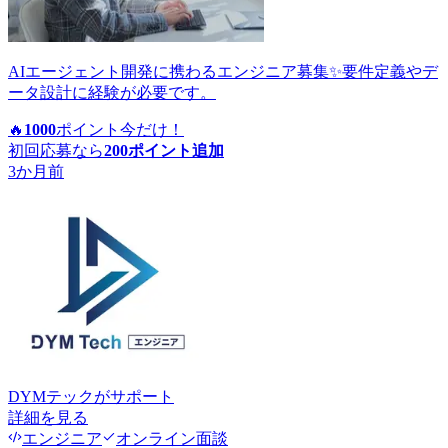
AIエージェント開発に携わるエンジニア募集✨要件定義やデ
ータ設計に経験が必要です。
🔥
1000
ポイント
今だけ！
初回応募なら
200
ポイント追加
3か月前
DYMテック
がサポート
詳細を見る
エンジニア
オンライン面談