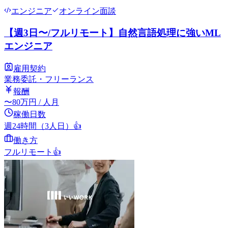
エンジニア
オンライン面談
【週3日〜/フルリモート】自然言語処理に強いML
エンジニア
雇用契約
業務委託・フリーランス
報酬
〜
80
万円
/ 人月
稼働日数
週24時間（3人日）
👍
働き方
フルリモート
👍