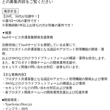
との募集内容をご覧ください
表示する
【20代、30代が活躍中！】
※週5日〜OKの案件です！
※実務経験1年以上お持ちの方が対象の案件です！
▼概要
SaaSサービス共通基盤開発支援業務
法務領域にてSaaSサービスを展開している企業にて、
自社プロダクトの共通基盤となる認証やアカウント管理機能の開発・運
用、
およびAWSなどのクラウドプラットフォームの構築・運用を担当します。
また、各プロダクト開発チームへの開発運用支援や、
セキュリティ関連の問い合わせ対応・改善も行います。
【主な業務内容】
・プロダクト共通基盤となる認証やアカウント管理機能の開発および運用
・AWSなどのクラウドプラットフォームの構築および運用
・セキュリティなどの問い合わせ対応および改善
・各プロダクト開発チームへの開発運用支援および応援作業
■開発環境：
・TypeScript (Next.js)
・インフラ：AWS