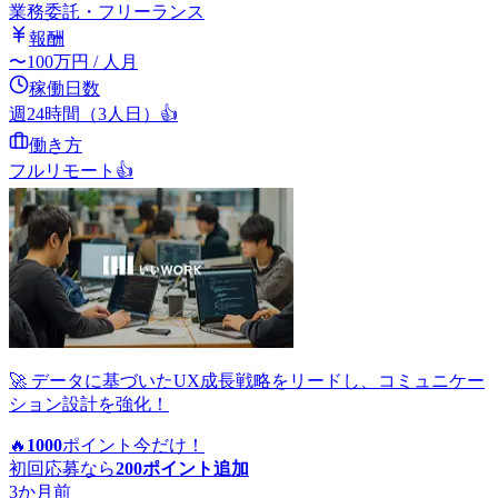
業務委託・フリーランス
報酬
〜
100
万円
/ 人月
稼働日数
週24時間（3人日）
👍
働き方
フルリモート
👍
🚀 データに基づいたUX成長戦略をリードし、コミュニケー
ション設計を強化！
🔥
1000
ポイント
今だけ！
初回応募なら
200
ポイント追加
3か月前