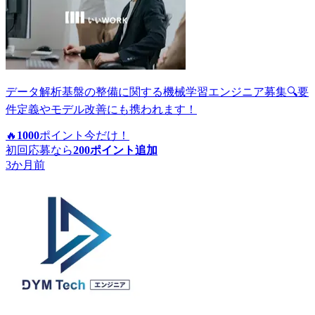
データ解析基盤の整備に関する機械学習エンジニア募集🔍要
件定義やモデル改善にも携われます！
🔥
1000
ポイント
今だけ！
初回応募なら
200
ポイント追加
3か月前