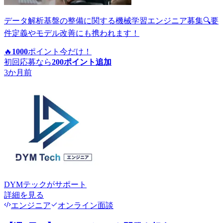
データ解析基盤の整備に関する機械学習エンジニア募集🔍要
件定義やモデル改善にも携われます！
🔥
1000
ポイント
今だけ！
初回応募なら
200
ポイント追加
3か月前
DYMテック
がサポート
詳細を見る
エンジニア
オンライン面談