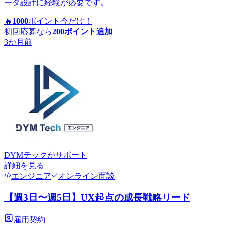
ータ設計に経験が必要です。
🔥
1000
ポイント
今だけ！
初回応募なら
200
ポイント追加
3か月前
DYMテック
がサポート
詳細を見る
エンジニア
オンライン面談
【週3日〜週5日】UX起点の成長戦略リード
雇用契約