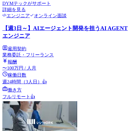
DYMテック
がサポート
詳細を見る
エンジニア
オンライン面談
【週3日～】AIエージェント開発を担うAI AGENT
エンジニア
雇用契約
業務委託・フリーランス
報酬
〜
100
万円
/ 人月
稼働日数
週24時間（3人日）
👍
働き方
フルリモート
👍