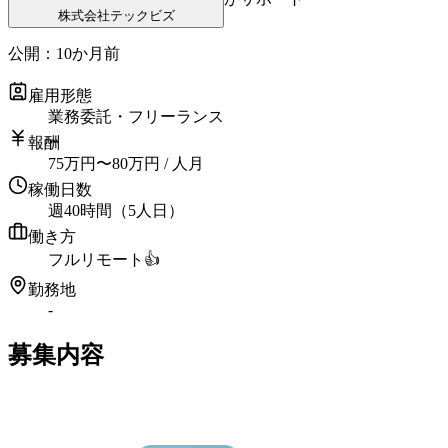
株式会社テックビズ
公開：
10か月前
雇用形態
業務委託・フリーランス
報酬
75
万円
〜
80
万円
/ 人月
稼働日数
週40時間（5人日）
働き方
フルリモート
👍
勤務地
-
募集内容