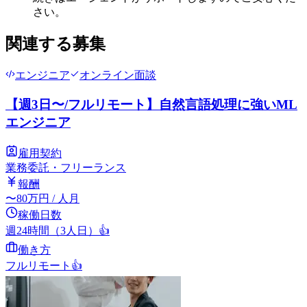
さい。
関連する募集
エンジニア
オンライン面談
【週3日〜/フルリモート】自然言語処理に強いML
エンジニア
雇用契約
業務委託・フリーランス
報酬
〜
80
万円
/ 人月
稼働日数
週24時間（3人日）
👍
働き方
フルリモート
👍