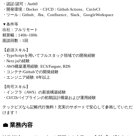
・認証/認可：Auth0
・開発環境：Docker ・CI/CD：Github Actions、CircleCI
・ツール：Github、JIra、Confluence、Slack、GoogleWorkspace
▼条件等
出社：フルリモート
精算幅：140h~180h
面談回数：1回
【必須スキル】
・TypeScriptを用いてフルスタック領域での開発経験
・Next.jsの経験
・AWS構築運用経験: ECS/Fargate, RDS
・コンテナ/Githubでの開発経験
・エンジニア経験: 8年以上
【尚可スキル】
・インフラ（AWS）の新規構築経験
・CI/CDパイプラインの初期設計構築および運用経験
テックビズなら記帳代行無料！充実のサポートで安心して参画していただ
けます！
💼 業務内容