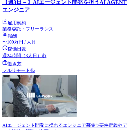
【週3日～】AIエージェント開発を担うAI AGENT
エンジニア
雇用契約
業務委託・フリーランス
報酬
〜
100
万円
/ 人月
稼働日数
週24時間（3人日）
👍
働き方
フルリモート
👍
AIエージェント開発に携わるエンジニア募集✨要件定義やデ