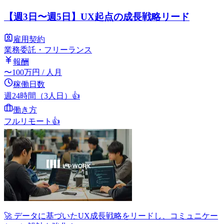
【週3日〜週5日】UX起点の成長戦略リード
雇用契約
業務委託・フリーランス
報酬
〜
100
万円
/ 人月
稼働日数
週24時間（3人日）
👍
働き方
フルリモート
👍
🚀 データに基づいたUX成長戦略をリードし、コミュニケー