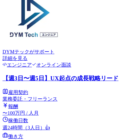
DYMテック
がサポート
詳細を見る
エンジニア
オンライン面談
【週3日〜週5日】UX起点の成長戦略リード
雇用契約
業務委託・フリーランス
報酬
〜
100
万円
/ 人月
稼働日数
週24時間（3人日）
👍
働き方