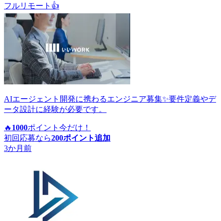
フルリモート
👍
AIエージェント開発に携わるエンジニア募集✨要件定義やデ
ータ設計に経験が必要です。
🔥
1000
ポイント
今だけ！
初回応募なら
200
ポイント追加
3か月前