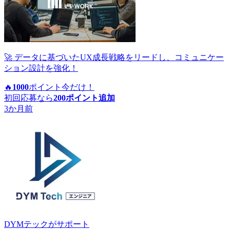
🚀 データに基づいたUX成長戦略をリードし、コミュニケー
ション設計を強化！
🔥
1000
ポイント
今だけ！
初回応募なら
200
ポイント追加
3か月前
DYMテック
がサポート