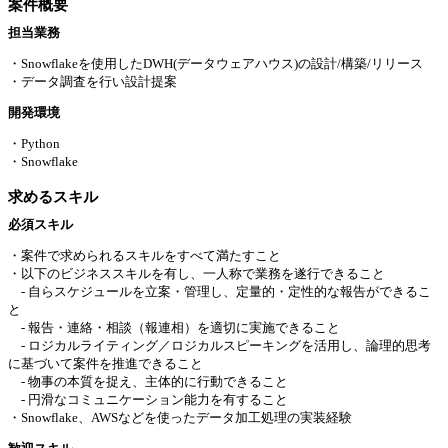
案件概要
担当業務
・Snowflakeを使用したDWH(データウェアハウス)の設計/構築/リリース
・データ調査を行い設計提案
開発環境
・Python
・Snowflake
求めるスキル
必須スキル
・案件で求められるスキルをすべて満たすこと
・以下のビジネススキルを有し、一人称で業務を遂行できること
- 自らスケジュールを立案・管理し、定量的・定性的な報告ができるこ
と
- 報告・連絡・相談（報連相）を適切に実施できること
- ロジカルライティング／ロジカルスピーキングを活用し、論理的思考
に基づいて案件を推進できること
- 物事の本質を捉え、主体的に行動できること
- 円滑なコミュニケーション能力を有すること
・Snowflake、AWSなどを使ったデータ加工処理の実装経験