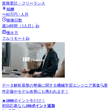
業務委託・フリーランス
報酬
〜
80
万円
/ 人月
稼働日数
週24時間（3人日）
👍
働き方
フルリモート
👍
データ解析基盤の整備に関する機械学習エンジニア募集🔍要
件定義やモデル改善にも携われます！
🔥
1000
ポイント
今だけ！
初回応募なら
200
ポイント追加