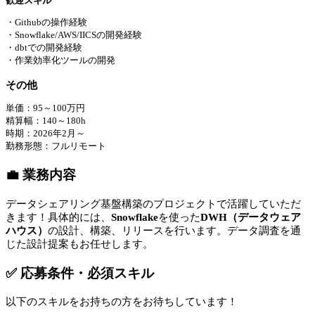
歓迎スキル
・Githubの操作経験
・Snowflake/AWS/IICSの開発経験
・dbtでの開発経験
・作業効率化ツールの開発
その他
単価：95～100万円
精算幅：140～180h
時期：2026年2月～
勤務形態：フルリモート
💼 業務内容
データシェアリング基盤構築のプロジェクトで活躍していただ
きます！具体的には、
Snowflake
を使った
DWH（データウェア
ハウス）
の設計、構築、リリースを行います。データ調査を通
じた設計提案もお任せします。
✅ 応募条件・必須スキル
以下のスキルをお持ちの方をお待ちしています！