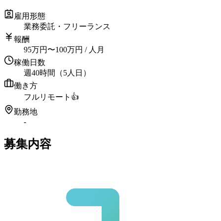
雇用形態
業務委託・フリーランス
報酬
95
万円
〜
100
万円
/ 人月
稼働日数
週40時間（5人日）
働き方
フルリモート
👍
勤務地
-
募集内容