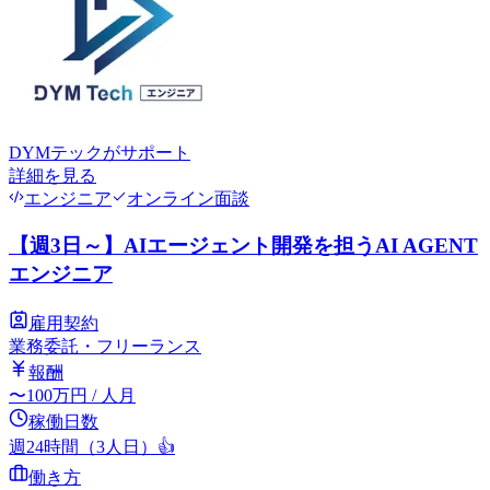
DYMテック
がサポート
詳細を見る
エンジニア
オンライン面談
【週3日～】AIエージェント開発を担うAI AGENT
エンジニア
雇用契約
業務委託・フリーランス
報酬
〜
100
万円
/ 人月
稼働日数
週24時間（3人日）
👍
働き方