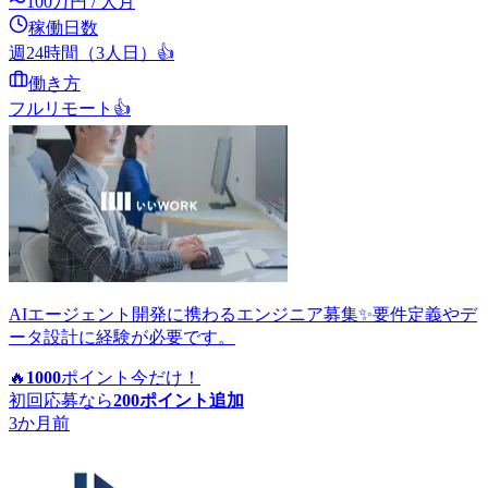
〜
100
万円
/ 人月
稼働日数
週24時間（3人日）
👍
働き方
フルリモート
👍
AIエージェント開発に携わるエンジニア募集✨要件定義やデ
ータ設計に経験が必要です。
🔥
1000
ポイント
今だけ！
初回応募なら
200
ポイント追加
3か月前