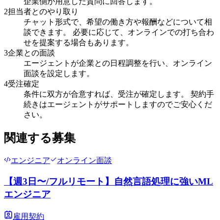
企業側が用意した質問に回答します。
2
担当者とのやり取り
チャット形式で、希望の働き方や報酬などについて相
談できます。 必要に応じて、オンラインでの打ち合わ
せを提案する場合もあります。
3
企業との面談
エージェントが企業との日程調整を行い、オンライン
面談を設定します。
4
受注確定
条件に双方が合意すれば、受注が確定します。 契約手
続きはエージェントがサポートしますのでご安心くだ
さい。
関連する募集
エンジニア
オンライン面談
【週3日〜/フルリモート】自然言語処理に強いML
エンジニア
雇用契約