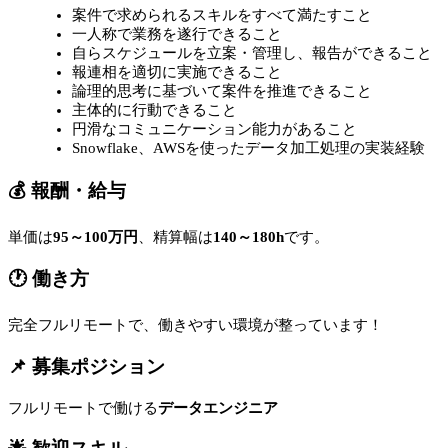
案件で求められるスキルをすべて満たすこと
一人称で業務を遂行できること
自らスケジュールを立案・管理し、報告ができること
報連相を適切に実施できること
論理的思考に基づいて案件を推進できること
主体的に行動できること
円滑なコミュニケーション能力があること
Snowflake、AWSを使ったデータ加工処理の実装経験
💰 報酬・給与
単価は
95～100万円
、精算幅は
140～180h
です。
🕐 働き方
完全フルリモートで、働きやすい環境が整っています！
📌 募集ポジション
フルリモートで働ける
データエンジニア