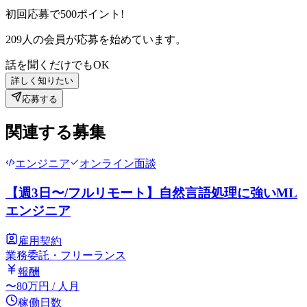
初回応募で
500
ポイント!
209
人の会員が応募を始めています。
話を聞くだけでもOK
詳しく知りたい
応募する
関連する募集
エンジニア
オンライン面談
【週3日〜/フルリモート】自然言語処理に強いML
エンジニア
雇用契約
業務委託・フリーランス
報酬
〜
80
万円
/ 人月
稼働日数