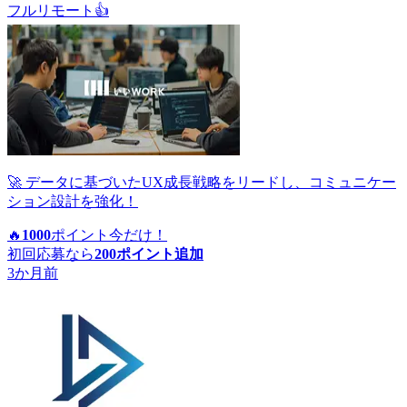
フルリモート
👍
🚀 データに基づいたUX成長戦略をリードし、コミュニケー
ション設計を強化！
🔥
1000
ポイント
今だけ！
初回応募なら
200
ポイント追加
3か月前