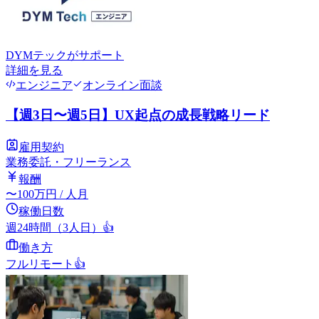
DYMテック
がサポート
詳細を見る
エンジニア
オンライン面談
【週3日〜週5日】UX起点の成長戦略リード
雇用契約
業務委託・フリーランス
報酬
〜
100
万円
/ 人月
稼働日数
週24時間（3人日）
👍
働き方
フルリモート
👍