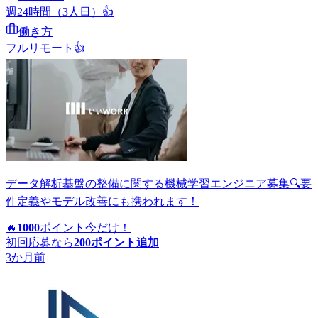
週24時間（3人日）
👍
働き方
フルリモート
👍
データ解析基盤の整備に関する機械学習エンジニア募集🔍要
件定義やモデル改善にも携われます！
🔥
1000
ポイント
今だけ！
初回応募なら
200
ポイント追加
3か月前