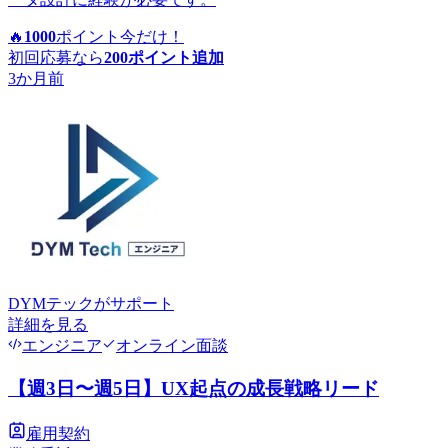
🔥
1000
ポイント
今だけ！
初回応募なら
200
ポイント追加
3か月前
DYMテック
がサポート
詳細を見る
エンジニア
オンライン面談
【週3日〜週5日】UX起点の成長戦略リード
雇用契約