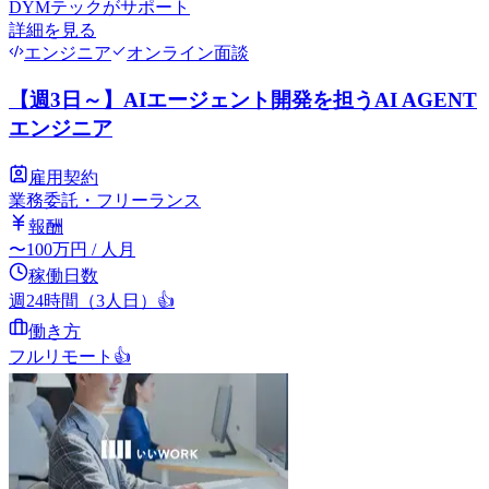
DYMテック
がサポート
詳細を見る
エンジニア
オンライン面談
【週3日～】AIエージェント開発を担うAI AGENT
エンジニア
雇用契約
業務委託・フリーランス
報酬
〜
100
万円
/ 人月
稼働日数
週24時間（3人日）
👍
働き方
フルリモート
👍