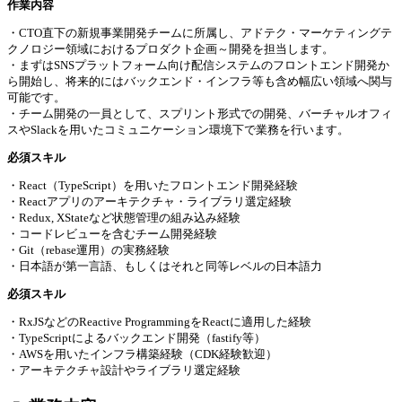
作業内容
・CTO直下の新規事業開発チームに所属し、アドテク・マーケティングテ
クノロジー領域におけるプロダクト企画～開発を担当します。
・まずはSNSプラットフォーム向け配信システムのフロントエンド開発か
ら開始し、将来的にはバックエンド・インフラ等も含め幅広い領域へ関与
可能です。
・チーム開発の一員として、スプリント形式での開発、バーチャルオフィ
スやSlackを用いたコミュニケーション環境下で業務を行います。
必須スキル
・React（TypeScript）を用いたフロントエンド開発経験
・Reactアプリのアーキテクチャ・ライブラリ選定経験
・Redux, XStateなど状態管理の組み込み経験
・コードレビューを含むチーム開発経験
・Git（rebase運用）の実務経験
・日本語が第一言語、もしくはそれと同等レベルの日本語力
必須スキル
・RxJSなどのReactive ProgrammingをReactに適用した経験
・TypeScriptによるバックエンド開発（fastify等）
・AWSを用いたインフラ構築経験（CDK経験歓迎）
・アーキテクチャ設計やライブラリ選定経験