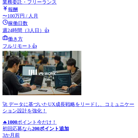
業務委託・フリーランス
報酬
〜
100
万円
/ 人月
稼働日数
週24時間（3人日）
👍
働き方
フルリモート
👍
🚀 データに基づいたUX成長戦略をリードし、コミュニケー
ション設計を強化！
🔥
1000
ポイント
今だけ！
初回応募なら
200
ポイント追加
3か月前