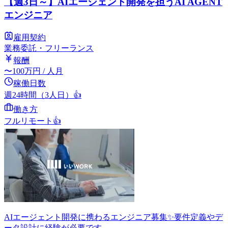
【週3日～】AIエージェント開発を担うAI AGENT
エンジニア
雇用契約
業務委託・フリーランス
報酬
〜
100
万円
/ 人月
稼働日数
週24時間（3人日）
👍
働き方
フルリモート
👍
AIエージェント開発に携わるエンジニア募集✨要件定義やデ
ータ設計に経験が必要です。