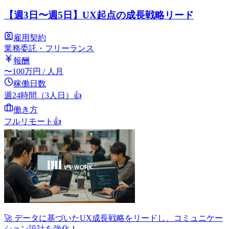
【週3日〜週5日】UX起点の成長戦略リード
雇用契約
業務委託・フリーランス
報酬
〜
100
万円
/ 人月
稼働日数
週24時間（3人日）
👍
働き方
フルリモート
👍
🚀 データに基づいたUX成長戦略をリードし、コミュニケー
ション設計を強化！