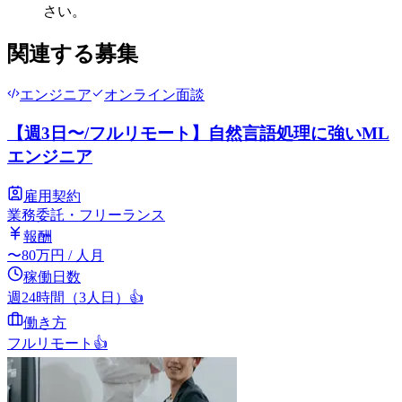
さい。
関連する募集
エンジニア
オンライン面談
【週3日〜/フルリモート】自然言語処理に強いML
エンジニア
雇用契約
業務委託・フリーランス
報酬
〜
80
万円
/ 人月
稼働日数
週24時間（3人日）
👍
働き方
フルリモート
👍