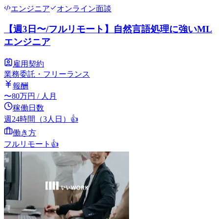
エンジニア
オンライン面談
【週3日〜/フルリモート】自然言語処理に強いML
エンジニア
雇用契約
業務委託・フリーランス
報酬
〜
80
万円
/ 人月
稼働日数
週24時間（3人日）
👍
働き方
フルリモート
👍