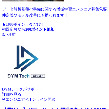
データ解析基盤の整備に関する機械学習エンジニア募集🔍要
件定義やモデル改善にも携われます！
🔥
1000
ポイント
今だけ！
初回応募なら
200
ポイント追加
3か月前
DYMテック
がサポート
詳細を見る
エンジニア
オンライン面談