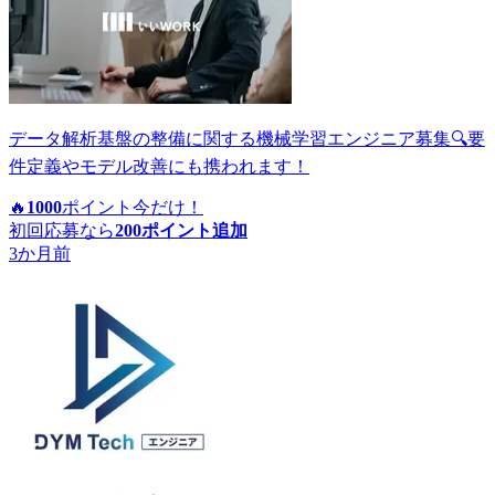
データ解析基盤の整備に関する機械学習エンジニア募集🔍要
件定義やモデル改善にも携われます！
🔥
1000
ポイント
今だけ！
初回応募なら
200
ポイント追加
3か月前