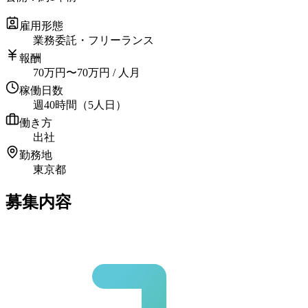
雇用形態
業務委託・フリーランス
報酬
70
万円
〜
70
万円
/ 人月
稼働日数
週40時間（5人日）
働き方
出社
勤務地
東京都
募集内容