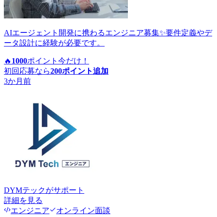
AIエージェント開発に携わるエンジニア募集✨要件定義やデ
ータ設計に経験が必要です。
🔥
1000
ポイント
今だけ！
初回応募なら
200
ポイント追加
3か月前
DYMテック
がサポート
詳細を見る
エンジニア
オンライン面談