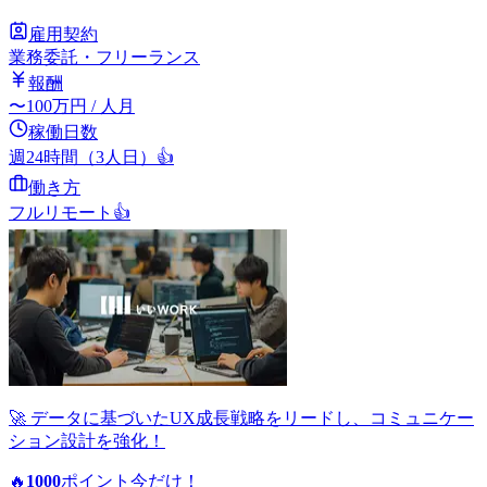
雇用契約
業務委託・フリーランス
報酬
〜
100
万円
/ 人月
稼働日数
週24時間（3人日）
👍
働き方
フルリモート
👍
🚀 データに基づいたUX成長戦略をリードし、コミュニケー
ション設計を強化！
🔥
1000
ポイント
今だけ！