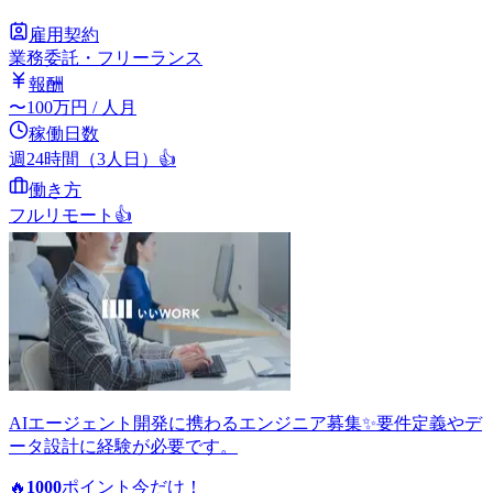
雇用契約
業務委託・フリーランス
報酬
〜
100
万円
/ 人月
稼働日数
週24時間（3人日）
👍
働き方
フルリモート
👍
AIエージェント開発に携わるエンジニア募集✨要件定義やデ
ータ設計に経験が必要です。
🔥
1000
ポイント
今だけ！