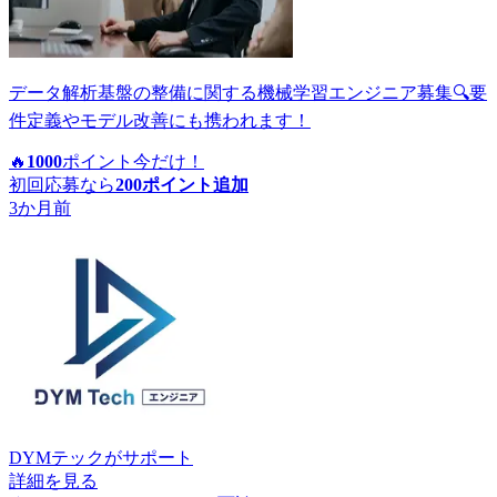
データ解析基盤の整備に関する機械学習エンジニア募集🔍要
件定義やモデル改善にも携われます！
🔥
1000
ポイント
今だけ！
初回応募なら
200
ポイント追加
3か月前
DYMテック
がサポート
詳細を見る