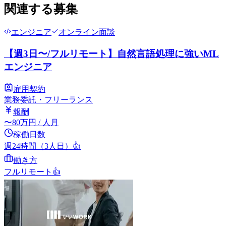
関連する募集
エンジニア
オンライン面談
【週3日〜/フルリモート】自然言語処理に強いML
エンジニア
雇用契約
業務委託・フリーランス
報酬
〜
80
万円
/ 人月
稼働日数
週24時間（3人日）
👍
働き方
フルリモート
👍