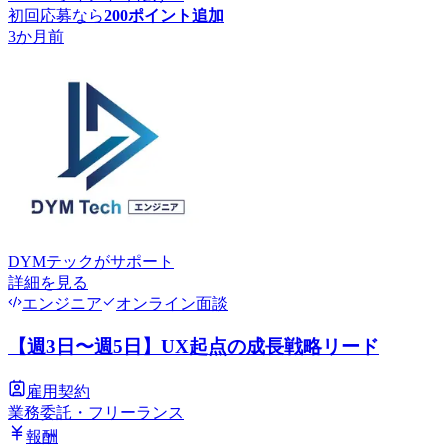
初回応募なら
200
ポイント追加
3か月前
DYMテック
がサポート
詳細を見る
エンジニア
オンライン面談
【週3日〜週5日】UX起点の成長戦略リード
雇用契約
業務委託・フリーランス
報酬