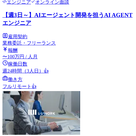
エンジニア
オンライン面談
【週3日～】AIエージェント開発を担うAI AGENT
エンジニア
雇用契約
業務委託・フリーランス
報酬
〜
100
万円
/ 人月
稼働日数
週24時間（3人日）
👍
働き方
フルリモート
👍