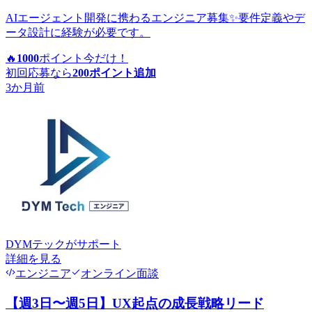
AIエージェント開発に携わるエンジニア募集✨要件定義やデ
ータ設計に経験が必要です。
🔥
1000
ポイント
今だけ！
初回応募なら
200
ポイント追加
3か月前
DYMテック
がサポート
詳細を見る
エンジニア
オンライン面談
【週3日〜週5日】UX起点の成長戦略リード