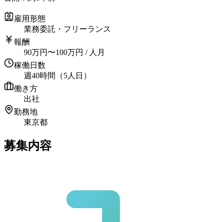
雇用形態
業務委託・フリーランス
報酬
90
万円
〜
100
万円
/ 人月
稼働日数
週40時間（5人日）
働き方
出社
勤務地
東京都
募集内容