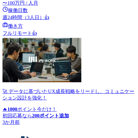
〜
100
万円
/ 人月
稼働日数
週24時間（3人日）
👍
働き方
フルリモート
👍
🚀 データに基づいたUX成長戦略をリードし、コミュニケー
ション設計を強化！
🔥
1000
ポイント
今だけ！
初回応募なら
200
ポイント追加
3か月前