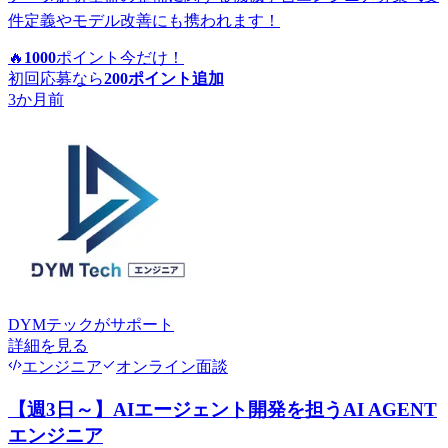
件定義やモデル改善にも携われます！
🔥
1000
ポイント
今だけ！
初回応募なら
200
ポイント追加
3か月前
DYMテック
がサポート
詳細を見る
エンジニア
オンライン面談
【週3日～】AIエージェント開発を担うAI AGENT
エンジニア