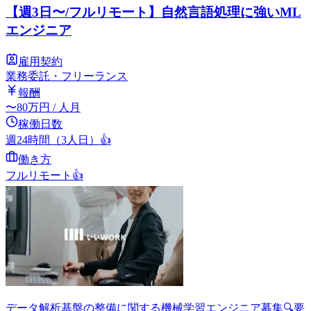
【週3日〜/フルリモート】自然言語処理に強いML
エンジニア
雇用契約
業務委託・フリーランス
報酬
〜
80
万円
/ 人月
稼働日数
週24時間（3人日）
👍
働き方
フルリモート
👍
データ解析基盤の整備に関する機械学習エンジニア募集🔍要