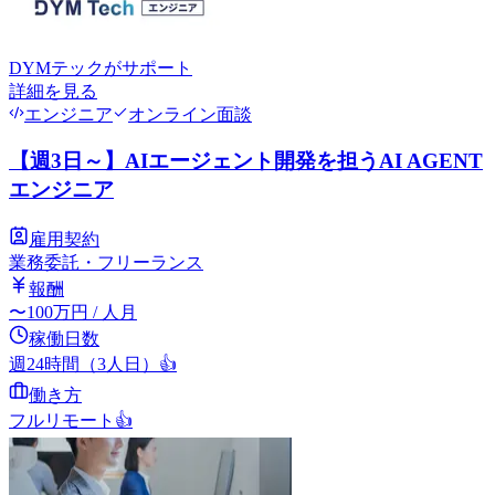
DYMテック
がサポート
詳細を見る
エンジニア
オンライン面談
【週3日～】AIエージェント開発を担うAI AGENT
エンジニア
雇用契約
業務委託・フリーランス
報酬
〜
100
万円
/ 人月
稼働日数
週24時間（3人日）
👍
働き方
フルリモート
👍