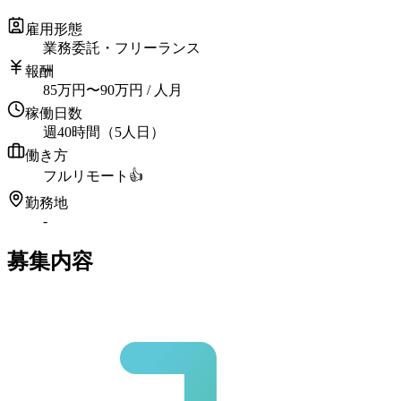
雇用形態
業務委託・フリーランス
報酬
85
万円
〜
90
万円
/ 人月
稼働日数
週40時間（5人日）
働き方
フルリモート
👍
勤務地
-
募集内容