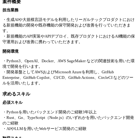
案件概要
担当業務
・生成AIや大規模言語モデルを利用したリーガルテックプロダクトにおけ
る新規機能の開発や既存機能の保守開発および改善を行っていただきま
す。
・新規機能のAPI実装やAPIデプロイ、既存プロダクトにおけるAI機能の保
守運用および改善に携わっていただきます。
開発環境
・Python3、OpenAI、Docker、AWS SageMaker などの関連技術を用いた環
境で開発を行います。
・開発基盤としてAWSおよびMicrosoft Azureを利用し、GitHub
Enterprise、GitHub Copilot、CI/CD、GitHub Actions、CircleCI などのツー
ルを活用いたします。
求めるスキル
必須スキル
・Pythonを用いたバックエンド開発のご経験3年以上
・Rust、Go、TypeScript（Node.js）のいずれかを用いたバックエンド開発
のご経験
・AIやLLMを用いたWebサービス開発のご経験