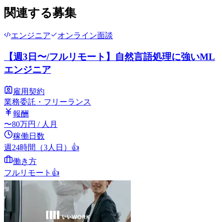
関連する募集
エンジニア
オンライン面談
【週3日〜/フルリモート】自然言語処理に強いML
エンジニア
雇用契約
業務委託・フリーランス
報酬
〜
80
万円
/ 人月
稼働日数
週24時間（3人日）
👍
働き方
フルリモート
👍