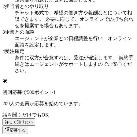
2
担当者とのやり取り
チャット形式で、希望の働き方や報酬などについて相
談できます。 必要に応じて、オンラインでの打ち合わ
せを提案する場合もあります。
3
企業との面談
エージェントが企業との日程調整を行い、オンライン
面談を設定します。
4
受注確定
条件に双方が合意すれば、受注が確定します。 契約手
続きはエージェントがサポートしますのでご安心くだ
さい。
🎁
初回応募で
500
ポイント!
209
人の会員が応募を始めています。
話を聞くだけでもOK
詳しく知りたい
応募する