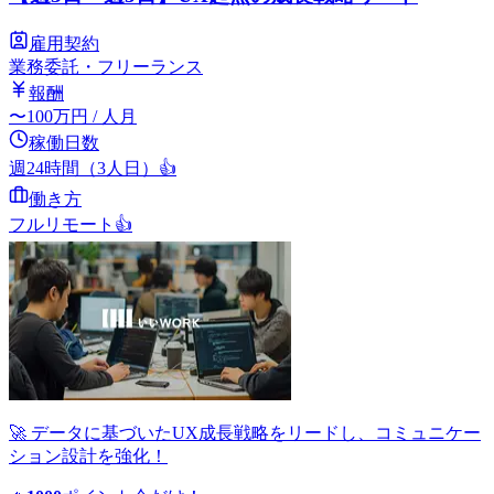
雇用契約
業務委託・フリーランス
報酬
〜
100
万円
/ 人月
稼働日数
週24時間（3人日）
👍
働き方
フルリモート
👍
🚀 データに基づいたUX成長戦略をリードし、コミュニケー
ション設計を強化！