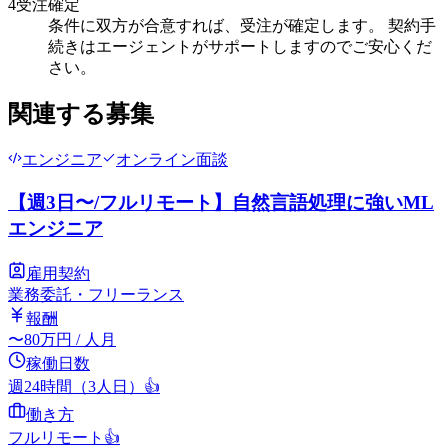
4
受注確定
条件に双方が合意すれば、受注が確定します。 契約手
続きはエージェントがサポートしますのでご安心くだ
さい。
関連する募集
エンジニア
オンライン面談
【週3日〜/フルリモート】自然言語処理に強いML
エンジニア
雇用契約
業務委託・フリーランス
報酬
〜
80
万円
/ 人月
稼働日数
週24時間（3人日）
👍
働き方
フルリモート
👍