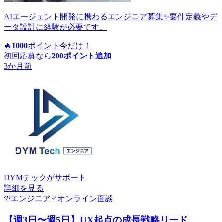
AIエージェント開発に携わるエンジニア募集✨要件定義やデ
ータ設計に経験が必要です。
🔥
1000
ポイント
今だけ！
初回応募なら
200
ポイント追加
3か月前
DYMテック
がサポート
詳細を見る
エンジニア
オンライン面談
【週3日〜週5日】UX起点の成長戦略リード