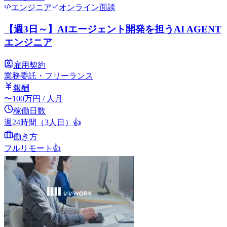
エンジニア
オンライン面談
【週3日～】AIエージェント開発を担うAI AGENT
エンジニア
雇用契約
業務委託・フリーランス
報酬
〜
100
万円
/ 人月
稼働日数
週24時間（3人日）
👍
働き方
フルリモート
👍