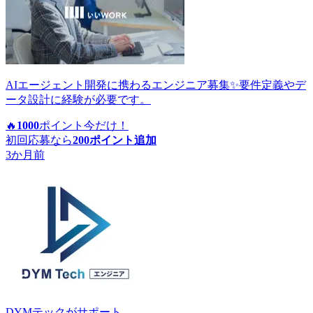
AIエージェント開発に携わるエンジニア募集✨要件定義やデ
ータ設計に経験が必要です。
🔥
1000
ポイント
今だけ！
初回応募なら
200
ポイント追加
3か月前
DYMテック
がサポート