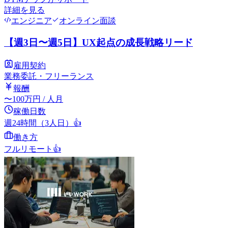
詳細を見る
エンジニア
オンライン面談
【週3日〜週5日】UX起点の成長戦略リード
雇用契約
業務委託・フリーランス
報酬
〜
100
万円
/ 人月
稼働日数
週24時間（3人日）
👍
働き方
フルリモート
👍