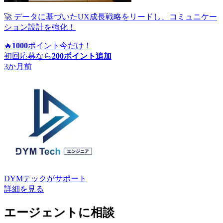
🚀 データに基づいたUX成長戦略をリードし、コミュニケー
ション設計を強化！
🔥
1000
ポイント
今だけ！
初回応募なら
200
ポイント追加
3か月前
DYMテック
がサポート
詳細を見る
エージェントに相談