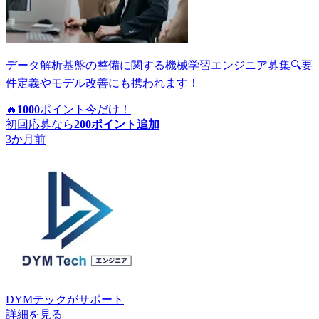
データ解析基盤の整備に関する機械学習エンジニア募集🔍要
件定義やモデル改善にも携われます！
🔥
1000
ポイント
今だけ！
初回応募なら
200
ポイント追加
3か月前
DYMテック
がサポート
詳細を見る