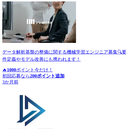
データ解析基盤の整備に関する機械学習エンジニア募集🔍要
件定義やモデル改善にも携われます！
🔥
1000
ポイント
今だけ！
初回応募なら
200
ポイント追加
3か月前