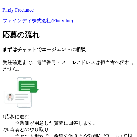
Findy Freelance
ファインディ株式会社(Findy Inc)
応募の流れ
まずはチャットで
エージェント
に
相談
受注確定まで、
電話番号・メールアドレスは
担当者へ伝わり
ません。
1
応募に進む
企業側が用意した質問に回答します。
2
担当者とのやり取り
チャット形式で、希望の働き方や報酬などについて相