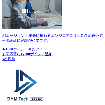
AIエージェント開発に携わるエンジニア募集✨要件定義やデ
ータ設計に経験が必要です。
🔥
1000
ポイント
今だけ！
初回応募なら
200
ポイント追加
3か月前