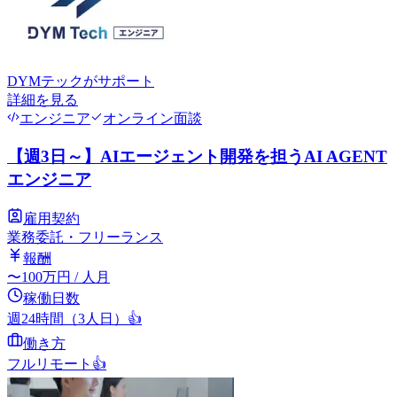
DYMテック
がサポート
詳細を見る
エンジニア
オンライン面談
【週3日～】AIエージェント開発を担うAI AGENT
エンジニア
雇用契約
業務委託・フリーランス
報酬
〜
100
万円
/ 人月
稼働日数
週24時間（3人日）
👍
働き方
フルリモート
👍