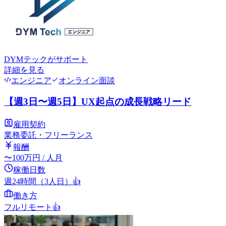
DYMテック
がサポート
詳細を見る
エンジニア
オンライン面談
【週3日〜週5日】UX起点の成長戦略リード
雇用契約
業務委託・フリーランス
報酬
〜
100
万円
/ 人月
稼働日数
週24時間（3人日）
👍
働き方
フルリモート
👍