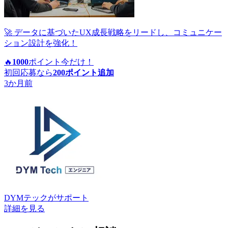
🚀 データに基づいたUX成長戦略をリードし、コミュニケー
ション設計を強化！
🔥
1000
ポイント
今だけ！
初回応募なら
200
ポイント追加
3か月前
DYMテック
がサポート
詳細を見る