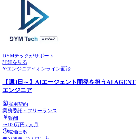
DYMテック
がサポート
詳細を見る
エンジニア
オンライン面談
【週3日～】AIエージェント開発を担うAI AGENT
エンジニア
雇用契約
業務委託・フリーランス
報酬
〜
100
万円
/ 人月
稼働日数