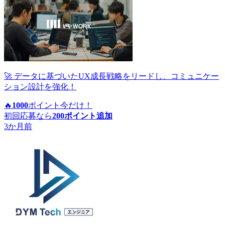
🚀 データに基づいたUX成長戦略をリードし、コミュニケー
ション設計を強化！
🔥
1000
ポイント
今だけ！
初回応募なら
200
ポイント追加
3か月前