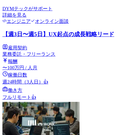
DYMテック
がサポート
詳細を見る
エンジニア
オンライン面談
【週3日〜週5日】UX起点の成長戦略リード
雇用契約
業務委託・フリーランス
報酬
〜
100
万円
/ 人月
稼働日数
週24時間（3人日）
👍
働き方
フルリモート
👍