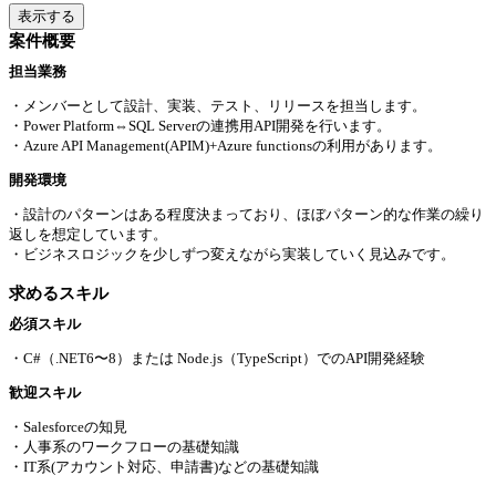
表示する
案件概要
担当業務
・メンバーとして設計、実装、テスト、リリースを担当します。
・Power Platform⇔SQL Serverの連携用API開発を行います。
・Azure API Management(APIM)+Azure functionsの利用があります。
開発環境
・設計のパターンはある程度決まっており、ほぼパターン的な作業の繰り
返しを想定しています。
・ビジネスロジックを少しずつ変えながら実装していく見込みです。
求めるスキル
必須スキル
・C#（.NET6〜8）または Node.js（TypeScript）でのAPI開発経験
歓迎スキル
・Salesforceの知見
・人事系のワークフローの基礎知識
・IT系(アカウント対応、申請書)などの基礎知識