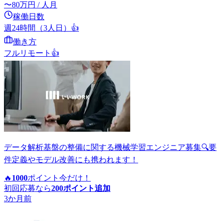
〜
80
万円
/ 人月
稼働日数
週24時間（3人日）
👍
働き方
フルリモート
👍
データ解析基盤の整備に関する機械学習エンジニア募集🔍要
件定義やモデル改善にも携われます！
🔥
1000
ポイント
今だけ！
初回応募なら
200
ポイント追加
3か月前