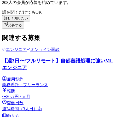
208
人の会員が応募を始めています。
話を聞くだけでもOK
詳しく知りたい
応募する
関連する募集
エンジニア
オンライン面談
【週3日〜/フルリモート】自然言語処理に強いML
エンジニア
雇用契約
業務委託・フリーランス
報酬
〜
80
万円
/ 人月
稼働日数
週24時間（3人日）
👍
働き方