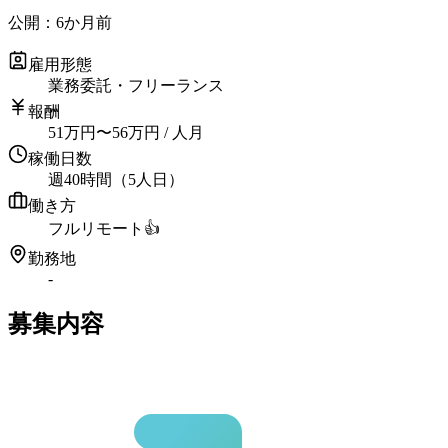
公開：
6か月前
雇用形態
業務委託・フリーランス
報酬
51
万円
〜
56
万円
/ 人月
稼働日数
週40時間（5人日）
働き方
フルリモート
👍
勤務地
-
募集内容