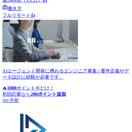
週24時間（3人日）
👍
働き方
フルリモート
👍
AIエージェント開発に携わるエンジニア募集✨要件定義やデ
ータ設計に経験が必要です。
🔥
1000
ポイント
今だけ！
初回応募なら
200
ポイント追加
3か月前