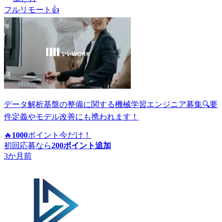
フルリモート
👍
データ解析基盤の整備に関する機械学習エンジニア募集🔍要
件定義やモデル改善にも携われます！
🔥
1000
ポイント
今だけ！
初回応募なら
200
ポイント追加
3か月前