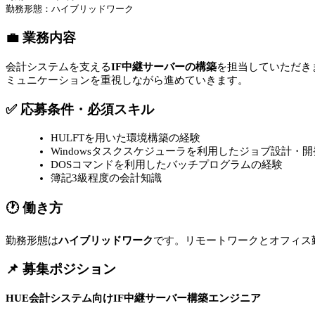
勤務形態：ハイブリッドワーク
💼 業務内容
会計システムを支える
IF中継サーバーの構築
を担当していただき
ミュニケーションを重視しながら進めていきます。
✅ 応募条件・必須スキル
HULFTを用いた環境構築の経験
Windowsタスクスケジューラを利用したジョブ設計・
DOSコマンドを利用したバッチプログラムの経験
簿記3級程度の会計知識
🕐 働き方
勤務形態は
ハイブリッドワーク
です。リモートワークとオフィス
📌 募集ポジション
HUE会計システム向けIF中継サーバー構築エンジニア