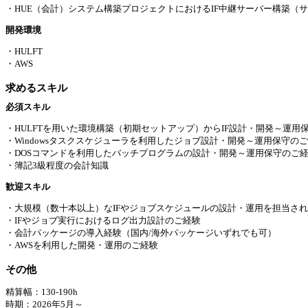
・HUE（会計）システム構築プロジェクトにおけるIF中継サーバー構築
開発環境
・HULFT
・AWS
求めるスキル
必須スキル
・HULFTを用いた環境構築（初期セットアップ）からIF設計・開発～運用
・Windowsタスクスケジューラを利用したジョブ設計・開発～運用保守の
・DOSコマンドを利用したバッチプログラムの設計・開発～運用保守のご
・簿記3級程度の会計知識
歓迎スキル
・大規模（数十本以上）なIFやジョブスケジュールの設計・運用を担当さ
・IFやジョブ実行におけるログ出力設計のご経験
・会計パッケージの導入経験（国内/海外パッケージいずれでも可）
・AWSを利用した開発・運用のご経験
その他
精算幅：130-190h
時期：2026年5月～