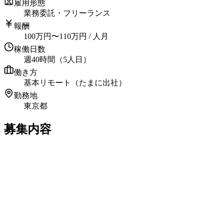
雇用形態
業務委託・フリーランス
報酬
100
万円
〜
110
万円
/ 人月
稼働日数
週40時間（5人日）
働き方
基本リモート（たまに出社）
勤務地
東京都
募集内容