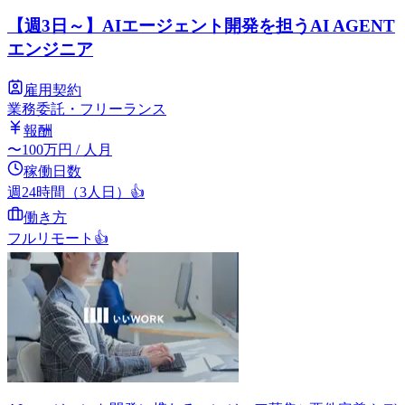
【週3日～】AIエージェント開発を担うAI AGENT
エンジニア
雇用契約
業務委託・フリーランス
報酬
〜
100
万円
/ 人月
稼働日数
週24時間（3人日）
👍
働き方
フルリモート
👍