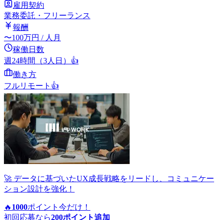
雇用契約
業務委託・フリーランス
報酬
〜
100
万円
/ 人月
稼働日数
週24時間（3人日）
👍
働き方
フルリモート
👍
🚀 データに基づいたUX成長戦略をリードし、コミュニケー
ション設計を強化！
🔥
1000
ポイント
今だけ！
初回応募なら
200
ポイント追加