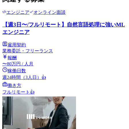
エンジニア
オンライン面談
【週3日〜/フルリモート】自然言語処理に強いML
エンジニア
雇用契約
業務委託・フリーランス
報酬
〜
80
万円
/ 人月
稼働日数
週24時間（3人日）
👍
働き方
フルリモート
👍