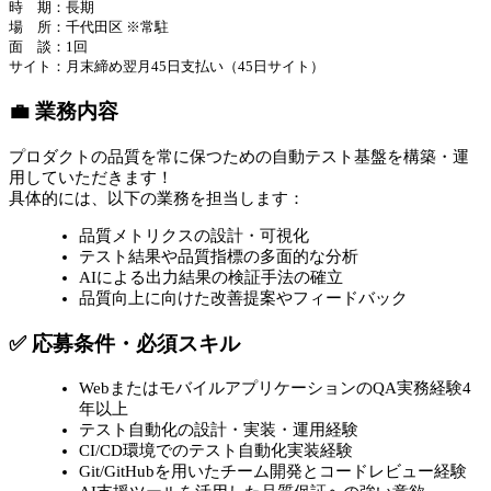
時 期：長期
場 所：千代田区 ※常駐
面 談：1回
サイト：月末締め翌月45日支払い（45日サイト）
💼 業務内容
プロダクトの品質を常に保つための自動テスト基盤を構築・運
用していただきます！
具体的には、以下の業務を担当します：
品質メトリクスの設計・可視化
テスト結果や品質指標の多面的な分析
AIによる出力結果の検証手法の確立
品質向上に向けた改善提案やフィードバック
✅ 応募条件・必須スキル
WebまたはモバイルアプリケーションのQA実務経験4
年以上
テスト自動化の設計・実装・運用経験
CI/CD環境でのテスト自動化実装経験
Git/GitHubを用いたチーム開発とコードレビュー経験