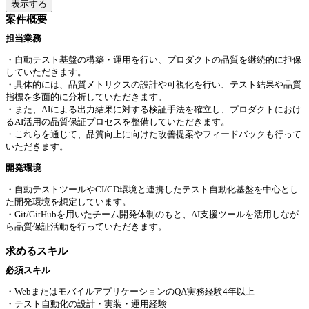
表示する
案件概要
担当業務
・自動テスト基盤の構築・運用を行い、プロダクトの品質を継続的に担保
していただきます。
・具体的には、品質メトリクスの設計や可視化を行い、テスト結果や品質
指標を多面的に分析していただきます。
・また、AIによる出力結果に対する検証手法を確立し、プロダクトにおけ
るAI活用の品質保証プロセスを整備していただきます。
・これらを通じて、品質向上に向けた改善提案やフィードバックも行って
いただきます。
開発環境
・自動テストツールやCI/CD環境と連携したテスト自動化基盤を中心とし
た開発環境を想定しています。
・Git/GitHubを用いたチーム開発体制のもと、AI支援ツールを活用しなが
ら品質保証活動を行っていただきます。
求めるスキル
必須スキル
・WebまたはモバイルアプリケーションのQA実務経験4年以上
・テスト自動化の設計・実装・運用経験