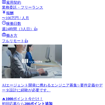
雇用契約
業務委託・フリーランス
報酬
〜
100
万円
/ 人月
稼働日数
週24時間（3人日）
👍
働き方
フルリモート
👍
AIエージェント開発に携わるエンジニア募集✨要件定義やデ
ータ設計に経験が必要です。
🔥
1000
ポイント
今だけ！
初回応募なら
200
ポイント追加