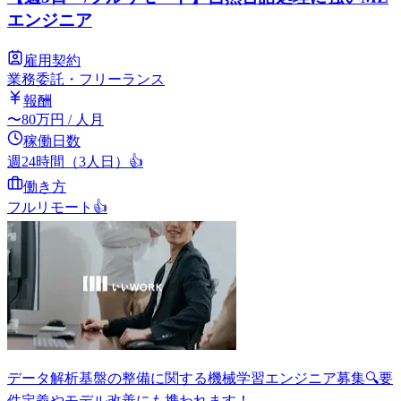
エンジニア
雇用契約
業務委託・フリーランス
報酬
〜
80
万円
/ 人月
稼働日数
週24時間（3人日）
👍
働き方
フルリモート
👍
データ解析基盤の整備に関する機械学習エンジニア募集🔍要
件定義やモデル改善にも携われます！