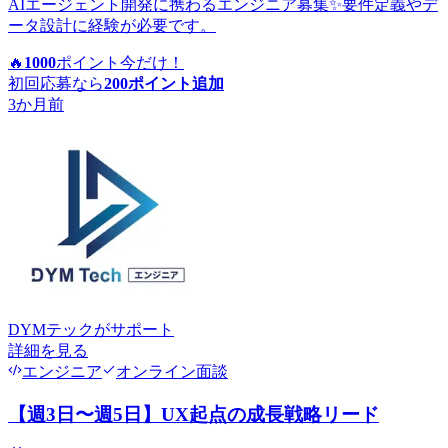
AIエージェント開発に携わるエンジニア募集✨要件定義やデ
ータ設計に経験が必要です。
🔥
1000
ポイント
今だけ！
初回応募なら
200
ポイント追加
3か月前
DYMテック
がサポート
詳細を見る
エンジニア
オンライン面談
【週3日〜週5日】UX起点の成長戦略リード