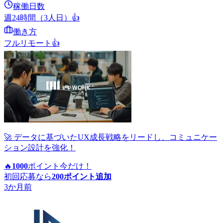
稼働日数
週24時間（3人日）
👍
働き方
フルリモート
👍
🚀 データに基づいたUX成長戦略をリードし、コミュニケー
ション設計を強化！
🔥
1000
ポイント
今だけ！
初回応募なら
200
ポイント追加
3か月前