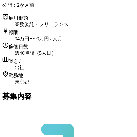
公開：
2か月前
雇用形態
業務委託・フリーランス
報酬
94
万円
〜
99
万円
/ 人月
稼働日数
週40時間（5人日）
働き方
出社
勤務地
東京都
募集内容