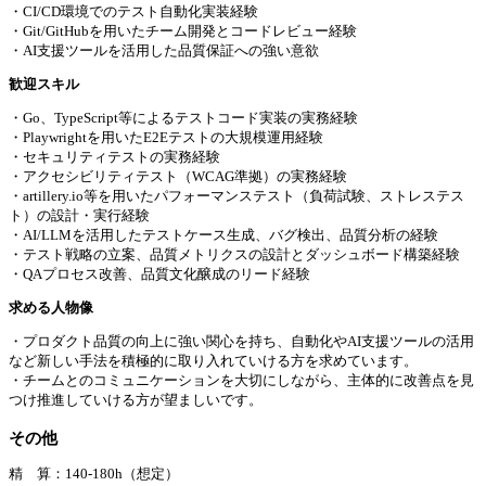
・CI/CD環境でのテスト自動化実装経験
・Git/GitHubを用いたチーム開発とコードレビュー経験
・AI支援ツールを活用した品質保証への強い意欲
歓迎スキル
・Go、TypeScript等によるテストコード実装の実務経験
・Playwrightを用いたE2Eテストの大規模運用経験
・セキュリティテストの実務経験
・アクセシビリティテスト（WCAG準拠）の実務経験
・artillery.io等を用いたパフォーマンステスト（負荷試験、ストレステス
ト）の設計・実行経験
・AI/LLMを活用したテストケース生成、バグ検出、品質分析の経験
・テスト戦略の立案、品質メトリクスの設計とダッシュボード構築経験
・QAプロセス改善、品質文化醸成のリード経験
求める⼈物像
・プロダクト品質の向上に強い関心を持ち、自動化やAI支援ツールの活用
など新しい手法を積極的に取り入れていける方を求めています。
・チームとのコミュニケーションを大切にしながら、主体的に改善点を見
つけ推進していける方が望ましいです。
その他
精 算：140-180h（想定）