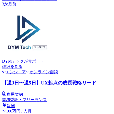
3か月前
DYMテック
がサポート
詳細を見る
エンジニア
オンライン面談
【週3日〜週5日】UX起点の成長戦略リード
雇用契約
業務委託・フリーランス
報酬
〜
100
万円
/ 人月