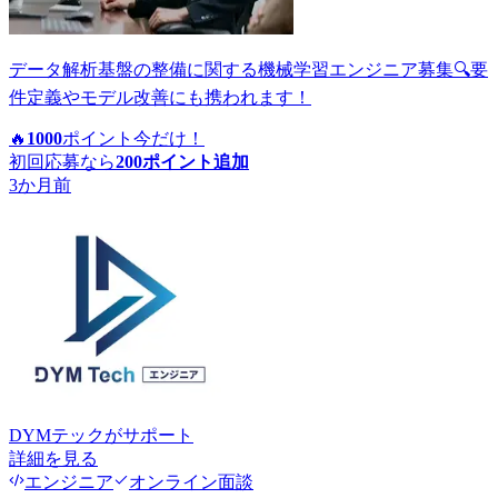
データ解析基盤の整備に関する機械学習エンジニア募集🔍要
件定義やモデル改善にも携われます！
🔥
1000
ポイント
今だけ！
初回応募なら
200
ポイント追加
3か月前
DYMテック
がサポート
詳細を見る
エンジニア
オンライン面談