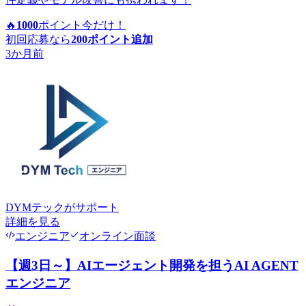
🔥
1000
ポイント
今だけ！
初回応募なら
200
ポイント追加
3か月前
DYMテック
がサポート
詳細を見る
エンジニア
オンライン面談
【週3日～】AIエージェント開発を担うAI AGENT
エンジニア