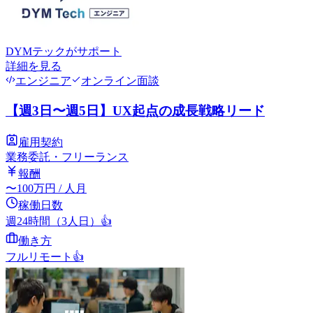
DYMテック
がサポート
詳細を見る
エンジニア
オンライン面談
【週3日〜週5日】UX起点の成長戦略リード
雇用契約
業務委託・フリーランス
報酬
〜
100
万円
/ 人月
稼働日数
週24時間（3人日）
👍
働き方
フルリモート
👍