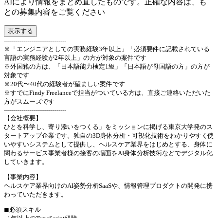
AIにより情報をまとめ直したものです。正確な内容は、も
との募集内容をご覧ください
表示する
--------------------------------
※「エンジニアとしての実務経験3年以上」「必須要件に記載されている
言語の実務経験が2年以上」の方が対象の案件です
※外国籍の方は、「日本語能力検定1級」「日本語が母国語の方」の方が
対象です
※20代〜40代の経験者が望ましい案件です
※すでにFindy Freelanceで担当がついている方は、直接ご連絡いただいた
方がスムーズです
--------------------------------
【会社概要】
ひとを科学し、寄り添いをつくる」をミッションに掲げる東京大学発のス
タートアップ企業です。独自の3D身体分析・可視化技術をわかりやすく使
いやすいシステムとして提供し、ヘルスケア業界をはじめとする、身体に
関わるサービス事業者様の接客の場面をAI身体分析技術などでデジタル化
していきます。
【事業内容】
ヘルスケア業界向けのAI姿勢分析SaaSや、情報管理プロダクトの開発に携
わっていただきます。
◼︎必須スキル