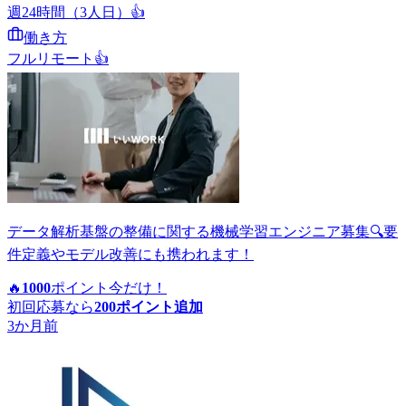
週24時間（3人日）
👍
働き方
フルリモート
👍
データ解析基盤の整備に関する機械学習エンジニア募集🔍要
件定義やモデル改善にも携われます！
🔥
1000
ポイント
今だけ！
初回応募なら
200
ポイント追加
3か月前