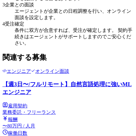
3
企業との面談
エージェントが企業との日程調整を行い、オンライン
面談を設定します。
4
受注確定
条件に双方が合意すれば、受注が確定します。 契約手
続きはエージェントがサポートしますのでご安心くだ
さい。
関連する募集
エンジニア
オンライン面談
【週3日〜/フルリモート】自然言語処理に強いML
エンジニア
雇用契約
業務委託・フリーランス
報酬
〜
80
万円
/ 人月
稼働日数