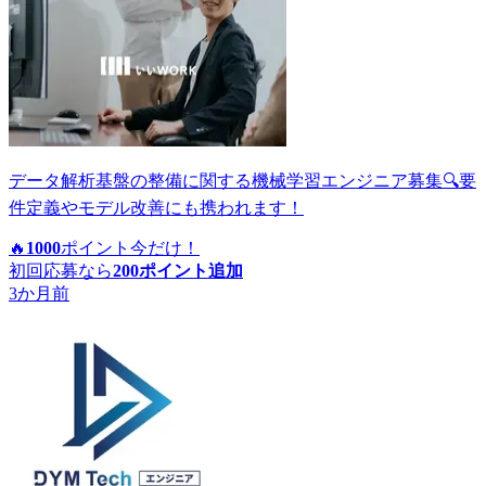
データ解析基盤の整備に関する機械学習エンジニア募集🔍要
件定義やモデル改善にも携われます！
🔥
1000
ポイント
今だけ！
初回応募なら
200
ポイント追加
3か月前