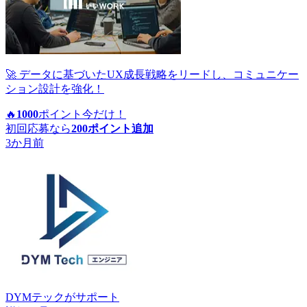
🚀 データに基づいたUX成長戦略をリードし、コミュニケー
ション設計を強化！
🔥
1000
ポイント
今だけ！
初回応募なら
200
ポイント追加
3か月前
DYMテック
がサポート