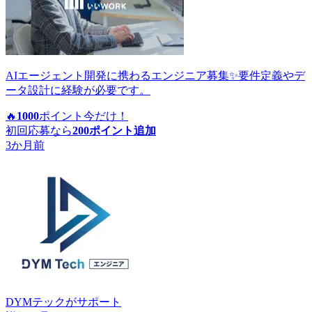
AIエージェント開発に携わるエンジニア募集✨要件定義やデ
ータ設計に経験が必要です。
🔥
1000
ポイント
今だけ！
初回応募なら
200
ポイント追加
3か月前
DYMテック
がサポート