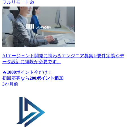
フルリモート
👍
AIエージェント開発に携わるエンジニア募集✨要件定義やデ
ータ設計に経験が必要です。
🔥
1000
ポイント
今だけ！
初回応募なら
200
ポイント追加
3か月前