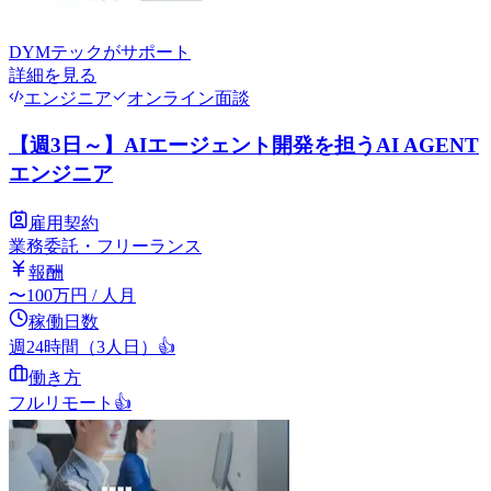
DYMテック
がサポート
詳細を見る
エンジニア
オンライン面談
【週3日～】AIエージェント開発を担うAI AGENT
エンジニア
雇用契約
業務委託・フリーランス
報酬
〜
100
万円
/ 人月
稼働日数
週24時間（3人日）
👍
働き方
フルリモート
👍