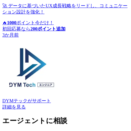
🚀 データに基づいたUX成長戦略をリードし、コミュニケー
ション設計を強化！
🔥
1000
ポイント
今だけ！
初回応募なら
200
ポイント追加
3か月前
DYMテック
がサポート
詳細を見る
エージェントに相談