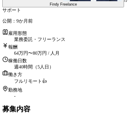
Findy Freelance
サポート
公開：
9か月前
雇用形態
業務委託・フリーランス
報酬
64
万円
〜
80
万円
/ 人月
稼働日数
週40時間（5人日）
働き方
フルリモート
👍
勤務地
-
募集内容