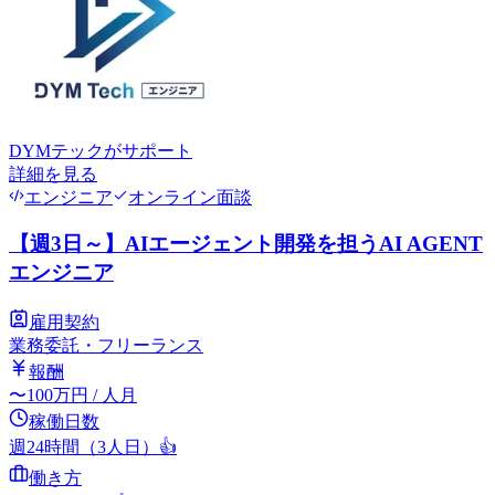
DYMテック
がサポート
詳細を見る
エンジニア
オンライン面談
【週3日～】AIエージェント開発を担うAI AGENT
エンジニア
雇用契約
業務委託・フリーランス
報酬
〜
100
万円
/ 人月
稼働日数
週24時間（3人日）
👍
働き方