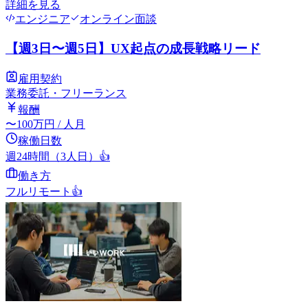
詳細を見る
エンジニア
オンライン面談
【週3日〜週5日】UX起点の成長戦略リード
雇用契約
業務委託・フリーランス
報酬
〜
100
万円
/ 人月
稼働日数
週24時間（3人日）
👍
働き方
フルリモート
👍