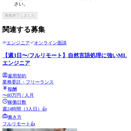
さい。
募集終了しました
関連する募集
エンジニア
オンライン面談
【週3日〜/フルリモート】自然言語処理に強いML
エンジニア
雇用契約
業務委託・フリーランス
報酬
〜
80
万円
/ 人月
稼働日数
週24時間（3人日）
👍
働き方
フルリモート
👍