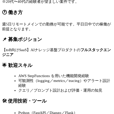
※20代〜40代の経験者が望ましい案件です。
🕐 働き方
週5日リモートメインでの勤務が可能です。平日日中での稼働が
前提となります。
📌 募集ポジション
【toB向けSaaS】AIナレッジ基盤プロダクトの
フルスタックエン
ジニア
🌟 歓迎スキル
AWS StepFunctions を用いた機能開発経験
可観測性（logging／metrics／tracing）やアラート設計
経験
クエリ／プロンプト設計および評価・運用の知見
🛠 使用技術・ツール
Python（FastAPI／Django／Flask）