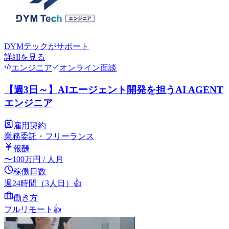
DYMテック
がサポート
詳細を見る
エンジニア
オンライン面談
【週3日～】AIエージェント開発を担うAI AGENT
エンジニア
雇用契約
業務委託・フリーランス
報酬
〜
100
万円
/ 人月
稼働日数
週24時間（3人日）
👍
働き方
フルリモート
👍