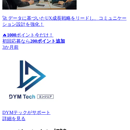
🚀 データに基づいたUX成長戦略をリードし、コミュニケー
ション設計を強化！
🔥
1000
ポイント
今だけ！
初回応募なら
200
ポイント追加
3か月前
DYMテック
がサポート
詳細を見る