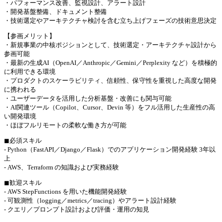
・パフォーマンス改善、監視設計、アラート設計
・開発基盤整備、ドキュメント整備
・技術選定やアーキテクチャ検討を含む立ち上げフェーズの技術意思決定
【参画メリット】
・新規事業の中核ポジションとして、技術選定・アーキテクチャ設計から
参画可能
・最新の生成AI（OpenAI／Anthropic／Gemini／Perplexity など）を積極的
に利用できる環境
・プロダクトのスケーラビリティ、信頼性、保守性を重視した高度な開発
に携われる
・ユーザーデータを活用した分析基盤・改善にも関与可能
・AI関連ツール（Copilot、Cursor、Devin 等）をフル活用した生産性の高
い開発環境
・ほぼフルリモートの柔軟な働き方が可能
◼︎必須スキル
- Python（FastAPI／Django／Flask）でのアプリケーション開発経験 3年以
上
- AWS、Terraform の知識および実務経験
◼︎歓迎スキル
- AWS StepFunctions を用いた機能開発経験
- 可観測性（logging／metrics／tracing）やアラート設計経験
- クエリ／プロンプト設計および評価・運用の知見