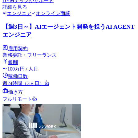
DYMテック
がサポート
詳細を見る
エンジニア
オンライン面談
【週3日～】AIエージェント開発を担うAI AGENT
エンジニア
雇用契約
業務委託・フリーランス
報酬
〜
100
万円
/ 人月
稼働日数
週24時間（3人日）
👍
働き方
フルリモート
👍