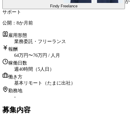
が
Findy Freelance
サポート
公開：
8か月前
雇用形態
業務委託・フリーランス
報酬
64
万円
〜
76
万円
/ 人月
稼働日数
週40時間（5人日）
働き方
基本リモート（たまに出社）
勤務地
-
募集内容