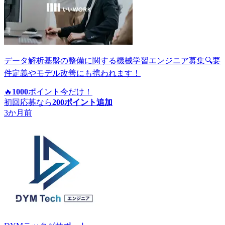
データ解析基盤の整備に関する機械学習エンジニア募集🔍要
件定義やモデル改善にも携われます！
🔥
1000
ポイント
今だけ！
初回応募なら
200
ポイント追加
3か月前