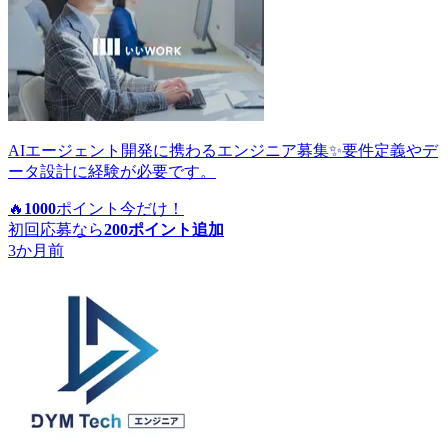
AIエージェント開発に携わるエンジニア募集✨要件定義やデ
ータ設計に経験が必要です。
🔥
1000
ポイント
今だけ！
初回応募なら
200
ポイント追加
3か月前