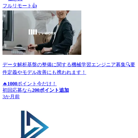
フルリモート
👍
データ解析基盤の整備に関する機械学習エンジニア募集🔍要
件定義やモデル改善にも携われます！
🔥
1000
ポイント
今だけ！
初回応募なら
200
ポイント追加
3か月前