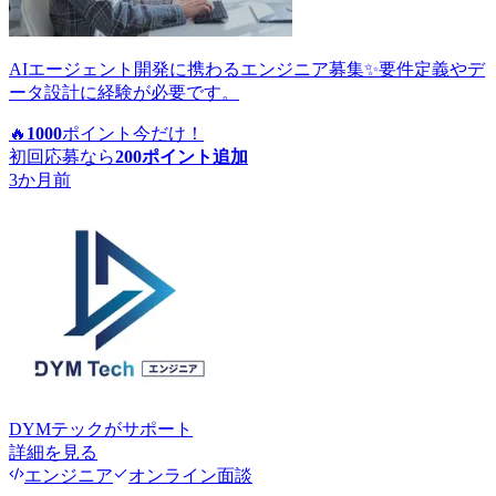
AIエージェント開発に携わるエンジニア募集✨要件定義やデ
ータ設計に経験が必要です。
🔥
1000
ポイント
今だけ！
初回応募なら
200
ポイント追加
3か月前
DYMテック
がサポート
詳細を見る
エンジニア
オンライン面談