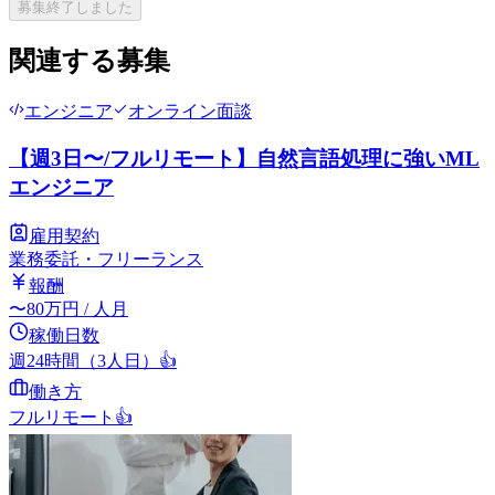
募集終了しました
関連する募集
エンジニア
オンライン面談
【週3日〜/フルリモート】自然言語処理に強いML
エンジニア
雇用契約
業務委託・フリーランス
報酬
〜
80
万円
/ 人月
稼働日数
週24時間（3人日）
👍
働き方
フルリモート
👍