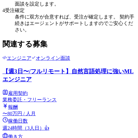
面談を設定します。
4
受注確定
条件に双方が合意すれば、受注が確定します。 契約手
続きはエージェントがサポートしますのでご安心くだ
さい。
関連する募集
エンジニア
オンライン面談
【週3日〜/フルリモート】自然言語処理に強いML
エンジニア
雇用契約
業務委託・フリーランス
報酬
〜
80
万円
/ 人月
稼働日数
週24時間（3人日）
👍
働き方