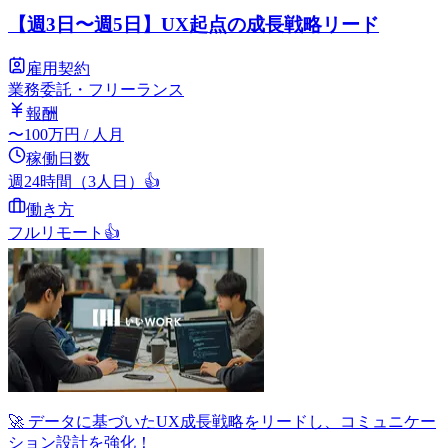
【週3日〜週5日】UX起点の成長戦略リード
雇用契約
業務委託・フリーランス
報酬
〜
100
万円
/ 人月
稼働日数
週24時間（3人日）
👍
働き方
フルリモート
👍
🚀 データに基づいたUX成長戦略をリードし、コミュニケー
ション設計を強化！