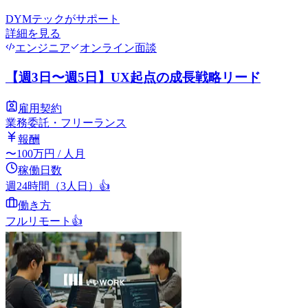
DYMテック
がサポート
詳細を見る
エンジニア
オンライン面談
【週3日〜週5日】UX起点の成長戦略リード
雇用契約
業務委託・フリーランス
報酬
〜
100
万円
/ 人月
稼働日数
週24時間（3人日）
👍
働き方
フルリモート
👍