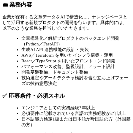
💼 業務内容
企業が保有する文章データをAIで構造化し、ナレッジベースと
して活用する新規プロダクトの開発を行います。具体的には、
以下のような業務を担当していただきます。
文章構造化／解析プロダクトのバックエンド開発
（Python／FastAPI）
生成AI API 連携機能の設計・実装
AWS／Terraform を用いたインフラ構築・運用
React／TypeScript を用いたフロントエンド開発
パフォーマンス改善、監視設計、アラート設計
開発基盤整備、ドキュメント整備
技術選定やアーキテクチャ検討を含む立ち上げフェー
ズの技術意思決定
✅ 応募条件・必須スキル
エンジニアとしての実務経験3年以上
必須要件に記載されている言語の実務経験が2年以上
日本語能力検定1級または日本語が母国語の方（外国籍
の方）