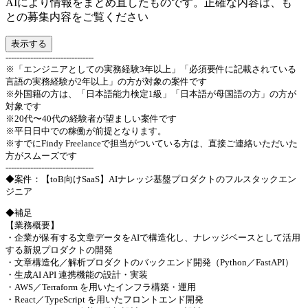
AIにより情報をまとめ直したものです。正確な内容は、も
との募集内容をご覧ください
表示する
--------------------------------
※「エンジニアとしての実務経験3年以上」「必須要件に記載されている
言語の実務経験が2年以上」の方が対象の案件です
※外国籍の方は、「日本語能力検定1級」「日本語が母国語の方」の方が
対象です
※20代〜40代の経験者が望ましい案件です
※平日日中での稼働が前提となります。
※すでにFindy Freelanceで担当がついている方は、直接ご連絡いただいた
方がスムーズです
--------------------------------
◆案件：【toB向けSaaS】AIナレッジ基盤プロダクトのフルスタックエン
ジニア
◆補足
【業務概要】
・企業が保有する文章データをAIで構造化し、ナレッジベースとして活用
する新規プロダクトの開発
・文章構造化／解析プロダクトのバックエンド開発（Python／FastAPI）
・生成AI API 連携機能の設計・実装
・AWS／Terraform を用いたインフラ構築・運用
・React／TypeScript を用いたフロントエンド開発