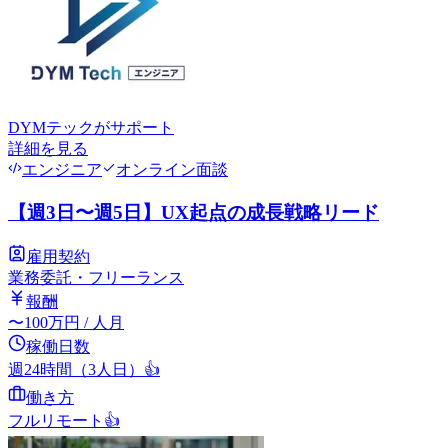
DYMテック
がサポート
詳細を見る
エンジニア
オンライン面談
【週3日〜週5日】UX起点の成長戦略リード
雇用契約
業務委託・フリーランス
報酬
〜
100
万円
/ 人月
稼働日数
週24時間（3人日）
👍
働き方
フルリモート
👍