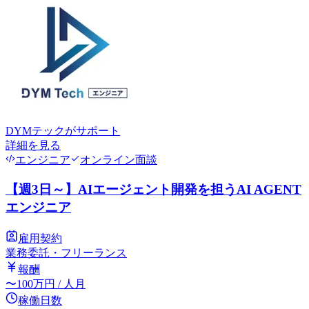
DYMテック
がサポート
詳細を見る
エンジニア
オンライン面談
【週3日～】AIエージェント開発を担うAI AGENT
エンジニア
雇用契約
業務委託・フリーランス
報酬
〜
100
万円
/ 人月
稼働日数