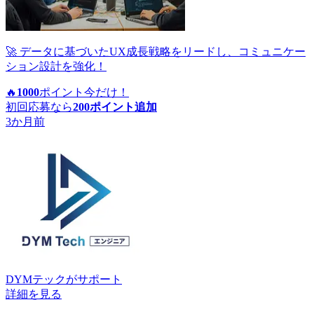
🚀 データに基づいたUX成長戦略をリードし、コミュニケー
ション設計を強化！
🔥
1000
ポイント
今だけ！
初回応募なら
200
ポイント追加
3か月前
DYMテック
がサポート
詳細を見る