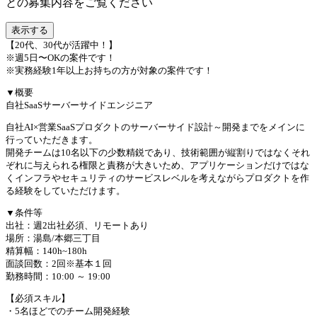
との募集内容をご覧ください
表示する
【20代、30代が活躍中！】
※週5日〜OKの案件です！
※実務経験1年以上お持ちの方が対象の案件です！
▼概要
自社SaaSサーバーサイドエンジニア
自社AI×営業SaaSプロダクトのサーバーサイド設計～開発までをメインに
行っていただきます。
開発チームは10名以下の少数精鋭であり、技術範囲が縦割りではなくそれ
ぞれに与えられる権限と責務が大きいため、アプリケーションだけではな
くインフラやセキュリティのサービスレベルを考えながらプロダクトを作
る経験をしていただけます。
▼条件等
出社：週2出社必須、リモートあり
場所：湯島/本郷三丁目
精算幅：140h~180h
面談回数：2回※基本１回
勤務時間：10:00 ～ 19:00
【必須スキル】
・5名ほどでのチーム開発経験