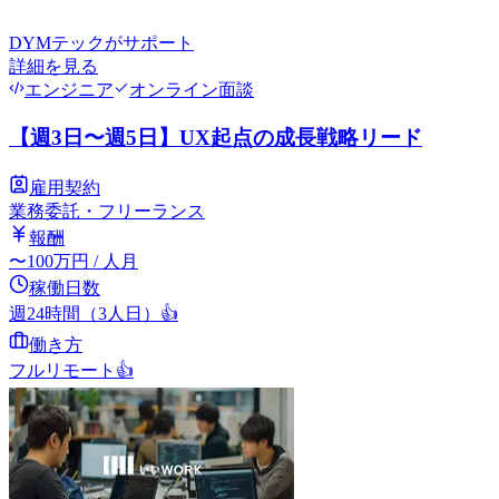
DYMテック
がサポート
詳細を見る
エンジニア
オンライン面談
【週3日〜週5日】UX起点の成長戦略リード
雇用契約
業務委託・フリーランス
報酬
〜
100
万円
/ 人月
稼働日数
週24時間（3人日）
👍
働き方
フルリモート
👍