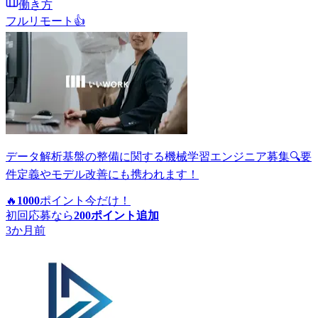
働き方
フルリモート
👍
データ解析基盤の整備に関する機械学習エンジニア募集🔍要
件定義やモデル改善にも携われます！
🔥
1000
ポイント
今だけ！
初回応募なら
200
ポイント追加
3か月前