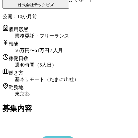
株式会社テックビズ
公開：
10か月前
雇用形態
業務委託・フリーランス
報酬
56
万円
〜
61
万円
/ 人月
稼働日数
週40時間（5人日）
働き方
基本リモート（たまに出社）
勤務地
東京都
募集内容