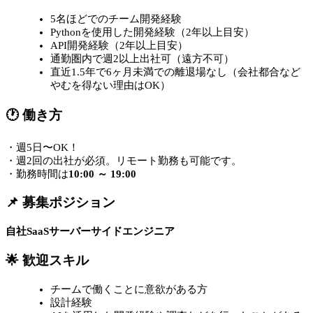
5名ほどでのチーム開発経験
Pythonを使用した開発経験（2年以上目安）
API開発経験（2年以上目安）
通勤圏内で週2以上出社可（遠方不可）
直近1.5年で6ヶ月未満での離退場なし（会社都合など
やむを得ない理由はOK）
🕐 働き方
・週5日〜OK！
・週2回の出社が必須。リモート勤務も可能です。
・勤務時間は
10:00 ～ 19:00
📌 募集ポジション
自社SaaSサーバーサイドエンジニア
🌟 歓迎スキル
チームで働くことに意欲がある方
設計経験