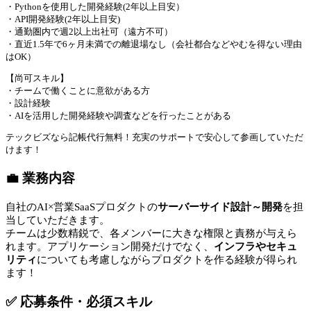
・Pythonを使用した開発経験(2年以上目安）
・API開発経験(2年以上目安)
・通勤圏内で週2以上出社可（遠方不可）
・直近1.5年で6ヶ月未満での離退場なし（会社都合などやむを得ない理由
はOK）
【尚可スキル】
・チームで働くことに意欲がある方
・設計経験
・AIを活用した開発経験や調査などを行ったことがある
テックビズなら記帳代行無料！充実のサポートで安心して参画していただ
けます！
💼 業務内容
自社のAI×営業SaaSプロダクトの
サーバーサイド設計～開発
を担
当していただきます。
チームは少数精鋭で、各メンバーに大きな権限と責務が与えら
れます。アプリケーション開発だけでなく、
インフラやセキュ
リティ
についても考慮しながらプロダクトを作る経験が得られ
ます！
✅ 応募条件・必須スキル