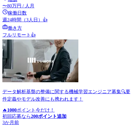
〜
80
万円
/ 人月
稼働日数
週24時間（3人日）
👍
働き方
フルリモート
👍
データ解析基盤の整備に関する機械学習エンジニア募集🔍要
件定義やモデル改善にも携われます！
🔥
1000
ポイント
今だけ！
初回応募なら
200
ポイント追加
3か月前