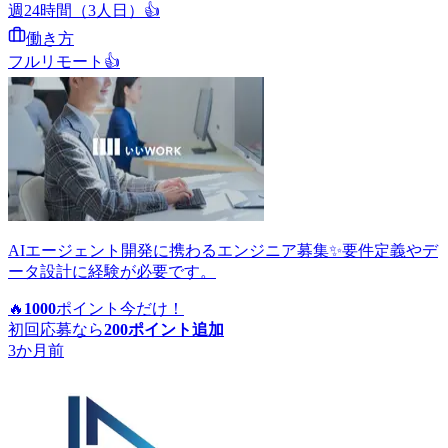
週24時間（3人日）
👍
働き方
フルリモート
👍
AIエージェント開発に携わるエンジニア募集✨要件定義やデ
ータ設計に経験が必要です。
🔥
1000
ポイント
今だけ！
初回応募なら
200
ポイント追加
3か月前