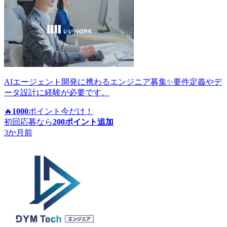
AIエージェント開発に携わるエンジニア募集✨要件定義やデ
ータ設計に経験が必要です。
🔥
1000
ポイント
今だけ！
初回応募なら
200
ポイント追加
3か月前