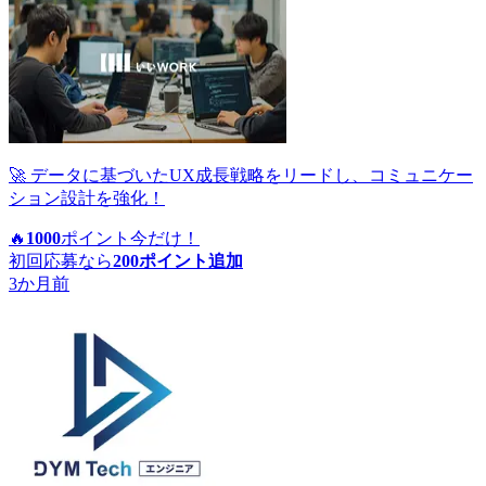
🚀 データに基づいたUX成長戦略をリードし、コミュニケー
ション設計を強化！
🔥
1000
ポイント
今だけ！
初回応募なら
200
ポイント追加
3か月前