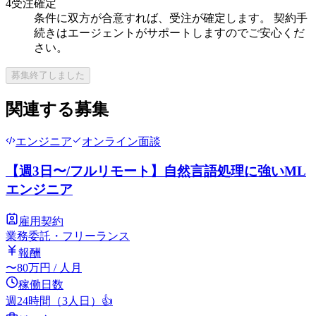
4
受注確定
条件に双方が合意すれば、受注が確定します。 契約手
続きはエージェントがサポートしますのでご安心くだ
さい。
募集終了しました
関連する募集
エンジニア
オンライン面談
【週3日〜/フルリモート】自然言語処理に強いML
エンジニア
雇用契約
業務委託・フリーランス
報酬
〜
80
万円
/ 人月
稼働日数
週24時間（3人日）
👍