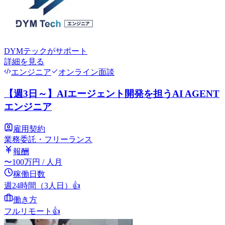
DYMテック
がサポート
詳細を見る
エンジニア
オンライン面談
【週3日～】AIエージェント開発を担うAI AGENT
エンジニア
雇用契約
業務委託・フリーランス
報酬
〜
100
万円
/ 人月
稼働日数
週24時間（3人日）
👍
働き方
フルリモート
👍