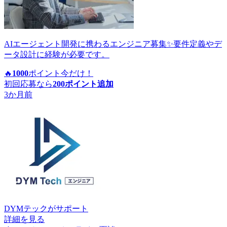
AIエージェント開発に携わるエンジニア募集✨要件定義やデ
ータ設計に経験が必要です。
🔥
1000
ポイント
今だけ！
初回応募なら
200
ポイント追加
3か月前
DYMテック
がサポート
詳細を見る