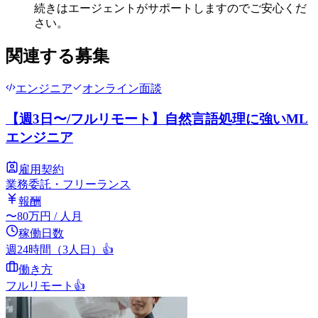
続きはエージェントがサポートしますのでご安心くだ
さい。
関連する募集
エンジニア
オンライン面談
【週3日〜/フルリモート】自然言語処理に強いML
エンジニア
雇用契約
業務委託・フリーランス
報酬
〜
80
万円
/ 人月
稼働日数
週24時間（3人日）
👍
働き方
フルリモート
👍