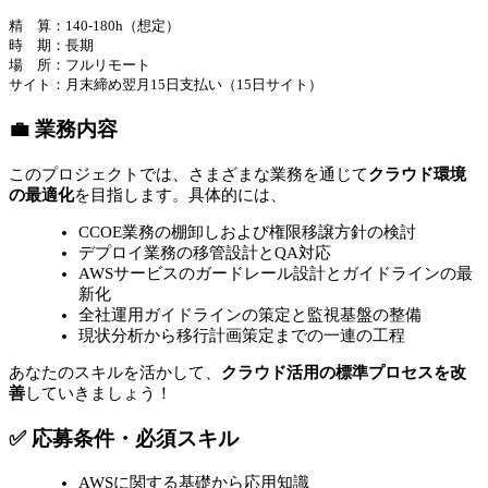
精 算：140-180h（想定）
時 期：長期
場 所：フルリモート
サイト：月末締め翌月15日支払い（15日サイト）
💼 業務内容
このプロジェクトでは、さまざまな業務を通じて
クラウド環境
の最適化
を目指します。具体的には、
CCOE業務の棚卸しおよび権限移譲方針の検討
デプロイ業務の移管設計とQA対応
AWSサービスのガードレール設計とガイドラインの最
新化
全社運用ガイドラインの策定と監視基盤の整備
現状分析から移行計画策定までの一連の工程
あなたのスキルを活かして、
クラウド活用の標準プロセスを改
善
していきましょう！
✅ 応募条件・必須スキル
AWSに関する基礎から応用知識