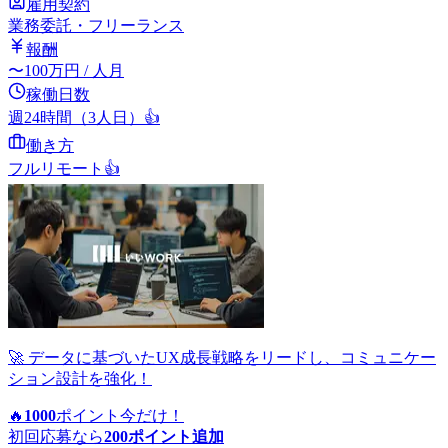
雇用契約
業務委託・フリーランス
報酬
〜
100
万円
/ 人月
稼働日数
週24時間（3人日）
👍
働き方
フルリモート
👍
🚀 データに基づいたUX成長戦略をリードし、コミュニケー
ション設計を強化！
🔥
1000
ポイント
今だけ！
初回応募なら
200
ポイント追加