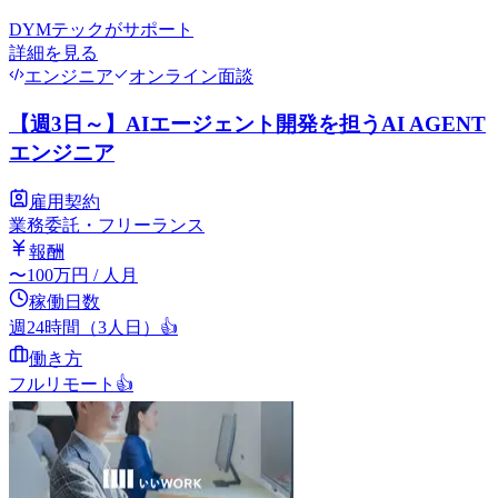
DYMテック
がサポート
詳細を見る
エンジニア
オンライン面談
【週3日～】AIエージェント開発を担うAI AGENT
エンジニア
雇用契約
業務委託・フリーランス
報酬
〜
100
万円
/ 人月
稼働日数
週24時間（3人日）
👍
働き方
フルリモート
👍