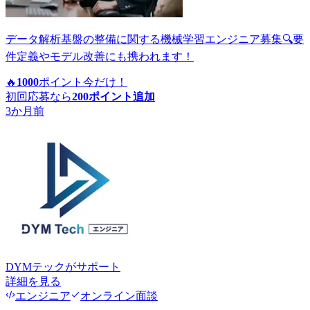
データ解析基盤の整備に関する機械学習エンジニア募集🔍要
件定義やモデル改善にも携われます！
🔥
1000
ポイント
今だけ！
初回応募なら
200
ポイント追加
3か月前
DYMテック
がサポート
詳細を見る
エンジニア
オンライン面談