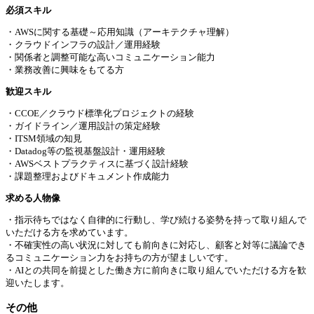
必須スキル
・AWSに関する基礎～応用知識（アーキテクチャ理解）
・クラウドインフラの設計／運用経験
・関係者と調整可能な高いコミュニケーション能力
・業務改善に興味をもてる方
歓迎スキル
・CCOE／クラウド標準化プロジェクトの経験
・ガイドライン／運用設計の策定経験
・ITSM領域の知見
・Datadog等の監視基盤設計・運用経験
・AWSベストプラクティスに基づく設計経験
・課題整理およびドキュメント作成能力
求める⼈物像
・指示待ちではなく自律的に行動し、学び続ける姿勢を持って取り組んで
いただける方を求めています。
・不確実性の高い状況に対しても前向きに対応し、顧客と対等に議論でき
るコミュニケーション力をお持ちの方が望ましいです。
・AIとの共同を前提とした働き方に前向きに取り組んでいただける方を歓
迎いたします。
その他