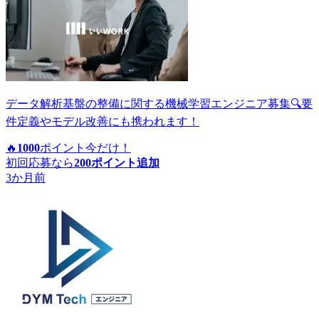
データ解析基盤の整備に関する機械学習エンジニア募集🔍要
件定義やモデル改善にも携われます！
🔥
1000
ポイント
今だけ！
初回応募なら
200
ポイント追加
3か月前