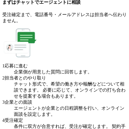
まずはチャットで
エージェント
に
相談
受注確定まで、
電話番号・メールアドレスは
担当者へ伝わり
ません。
1
応募に進む
企業側が用意した質問に回答します。
2
担当者とのやり取り
チャット形式で、希望の働き方や報酬などについて相
談できます。 必要に応じて、オンラインでの打ち合わ
せを提案する場合もあります。
3
企業との面談
エージェントが企業との日程調整を行い、オンライン
面談を設定します。
4
受注確定
条件に双方が合意すれば、受注が確定します。 契約手