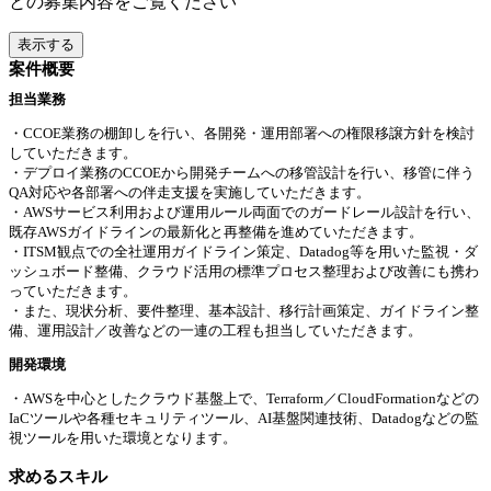
との募集内容をご覧ください
表示する
案件概要
担当業務
・CCOE業務の棚卸しを行い、各開発・運用部署への権限移譲方針を検討
していただきます。
・デプロイ業務のCCOEから開発チームへの移管設計を行い、移管に伴う
QA対応や各部署への伴走支援を実施していただきます。
・AWSサービス利用および運用ルール両面でのガードレール設計を行い、
既存AWSガイドラインの最新化と再整備を進めていただきます。
・ITSM観点での全社運用ガイドライン策定、Datadog等を用いた監視・ダ
ッシュボード整備、クラウド活用の標準プロセス整理および改善にも携わ
っていただきます。
・また、現状分析、要件整理、基本設計、移行計画策定、ガイドライン整
備、運用設計／改善などの一連の工程も担当していただきます。
開発環境
・AWSを中心としたクラウド基盤上で、Terraform／CloudFormationなどの
IaCツールや各種セキュリティツール、AI基盤関連技術、Datadogなどの監
視ツールを用いた環境となります。
求めるスキル