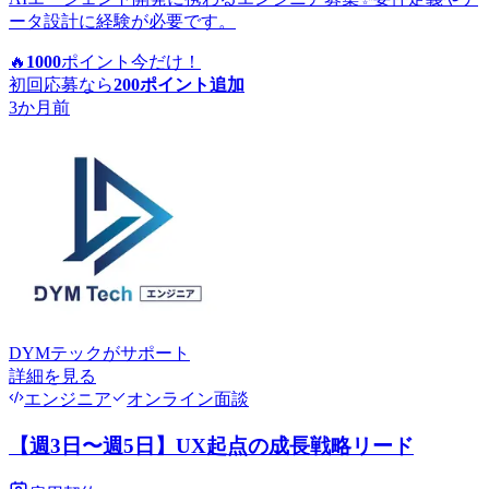
ータ設計に経験が必要です。
🔥
1000
ポイント
今だけ！
初回応募なら
200
ポイント追加
3か月前
DYMテック
がサポート
詳細を見る
エンジニア
オンライン面談
【週3日〜週5日】UX起点の成長戦略リード