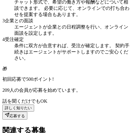
チャット形式で、希望の働き方や報酬などについて相
談できます。 必要に応じて、オンラインでの打ち合わ
せを提案する場合もあります。
3
企業との面談
エージェントが企業との日程調整を行い、オンライン
面談を設定します。
4
受注確定
条件に双方が合意すれば、受注が確定します。 契約手
続きはエージェントがサポートしますのでご安心くだ
さい。
🎁
初回応募で
500
ポイント!
209
人の会員が応募を始めています。
話を聞くだけでもOK
詳しく知りたい
応募する
関連する募集