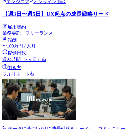
エンジニア
オンライン面談
【週3日〜週5日】UX起点の成長戦略リード
雇用契約
業務委託・フリーランス
報酬
〜
100
万円
/ 人月
稼働日数
週24時間（3人日）
👍
働き方
フルリモート
👍
🚀 データに基づいたUX成長戦略をリードし、コミュニケー