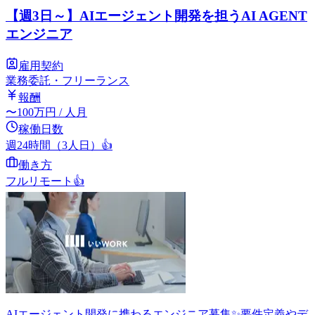
【週3日～】AIエージェント開発を担うAI AGENT
エンジニア
雇用契約
業務委託・フリーランス
報酬
〜
100
万円
/ 人月
稼働日数
週24時間（3人日）
👍
働き方
フルリモート
👍
AIエージェント開発に携わるエンジニア募集✨要件定義やデ