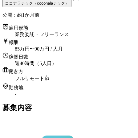
ココナラテック（coconalaテック）
公開：
約1か月前
雇用形態
業務委託・フリーランス
報酬
85
万円
〜
90
万円
/ 人月
稼働日数
週40時間（5人日）
働き方
フルリモート
👍
勤務地
-
募集内容