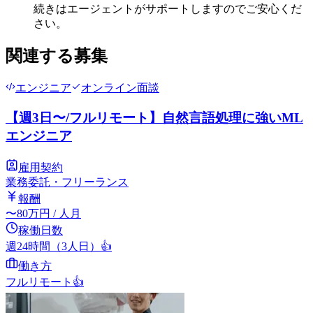
続きはエージェントがサポートしますのでご安心くだ
さい。
関連する募集
エンジニア
オンライン面談
【週3日〜/フルリモート】自然言語処理に強いML
エンジニア
雇用契約
業務委託・フリーランス
報酬
〜
80
万円
/ 人月
稼働日数
週24時間（3人日）
👍
働き方
フルリモート
👍