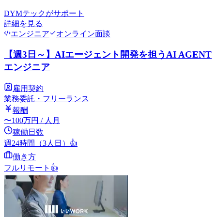
DYMテック
がサポート
詳細を見る
エンジニア
オンライン面談
【週3日～】AIエージェント開発を担うAI AGENT
エンジニア
雇用契約
業務委託・フリーランス
報酬
〜
100
万円
/ 人月
稼働日数
週24時間（3人日）
👍
働き方
フルリモート
👍