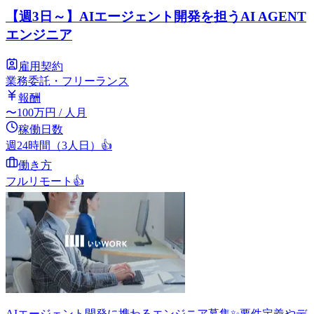
【週3日～】AIエージェント開発を担うAI AGENT
エンジニア
雇用契約
業務委託・フリーランス
報酬
〜
100
万円
/ 人月
稼働日数
週24時間（3人日）
👍
働き方
フルリモート
👍
AIエージェント開発に携わるエンジニア募集✨要件定義やデ