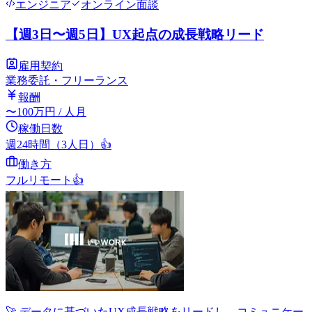
エンジニア
オンライン面談
【週3日〜週5日】UX起点の成長戦略リード
雇用契約
業務委託・フリーランス
報酬
〜
100
万円
/ 人月
稼働日数
週24時間（3人日）
👍
働き方
フルリモート
👍
🚀 データに基づいたUX成長戦略をリードし、コミュニケー