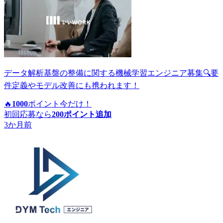
データ解析基盤の整備に関する機械学習エンジニア募集🔍要
件定義やモデル改善にも携われます！
🔥
1000
ポイント
今だけ！
初回応募なら
200
ポイント追加
3か月前