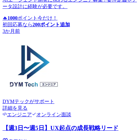
ータ設計に経験が必要です。
🔥
1000
ポイント
今だけ！
初回応募なら
200
ポイント追加
3か月前
DYMテック
がサポート
詳細を見る
エンジニア
オンライン面談
【週3日〜週5日】UX起点の成長戦略リード