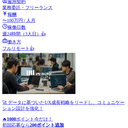
雇用契約
業務委託・フリーランス
報酬
〜
100
万円
/ 人月
稼働日数
週24時間（3人日）
👍
働き方
フルリモート
👍
🚀 データに基づいたUX成長戦略をリードし、コミュニケー
ション設計を強化！
🔥
1000
ポイント
今だけ！
初回応募なら
200
ポイント追加