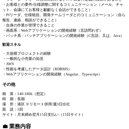
・お客様との要件/仕様調整に関するコミュニケーション（メール、チャ
ット、会議にてお客様と齟齬なく会話ができること）
・PJリーダ、仕様統括、開発チームリーダとのコミュニケーション（自ら
報告、連絡、相談ができること）
・自身の作業が管理できること
・画面系：Webアプリケーションの開発経験（言語問わず）
・バッチ系：バッチアプリケーションの開発経験（C言語、又は、Java）
歓迎スキル
・大規模プロジェクトの経験
・一般的な小売業の知見
・AWS
・性能を考慮したデータ設計（RDBMS）
・Webアプリケーションの開発経験（Angular、Typescript）
その他
精 算：140-180h（想定）
時 期：長期
場 所：港区 ※リモート併用/週3日出社
面 談：1回
サイト：月末締め翌月15日支払い（15日サイト）
💼 業務内容