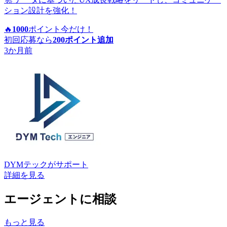
ション設計を強化！
🔥
1000
ポイント
今だけ！
初回応募なら
200
ポイント追加
3か月前
DYMテック
がサポート
詳細を見る
エージェントに相談
もっと見る