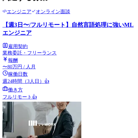
エンジニア
オンライン面談
【週3日〜/フルリモート】自然言語処理に強いML
エンジニア
雇用契約
業務委託・フリーランス
報酬
〜
80
万円
/ 人月
稼働日数
週24時間（3人日）
👍
働き方
フルリモート
👍