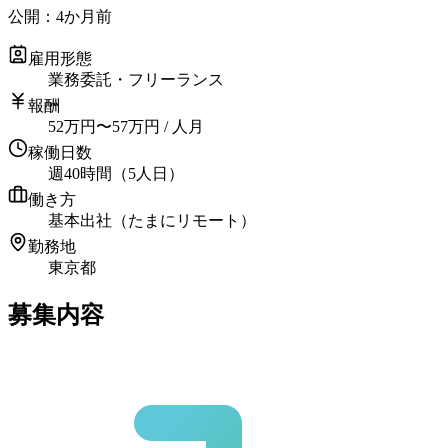
公開：
4か月前
雇用形態
業務委託・フリーランス
報酬
52
万円
〜
57
万円
/ 人月
稼働日数
週40時間（5人日）
働き方
基本出社（たまにリモート）
勤務地
東京都
募集内容