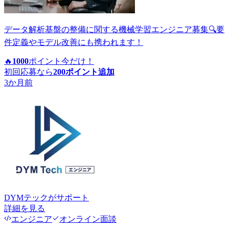
データ解析基盤の整備に関する機械学習エンジニア募集🔍要
件定義やモデル改善にも携われます！
🔥
1000
ポイント
今だけ！
初回応募なら
200
ポイント追加
3か月前
DYMテック
がサポート
詳細を見る
エンジニア
オンライン面談