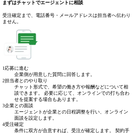
まずはチャットで
エージェント
に
相談
受注確定まで、
電話番号・メールアドレスは
担当者へ伝わり
ません。
1
応募に進む
企業側が用意した質問に回答します。
2
担当者とのやり取り
チャット形式で、希望の働き方や報酬などについて相
談できます。 必要に応じて、オンラインでの打ち合わ
せを提案する場合もあります。
3
企業との面談
エージェントが企業との日程調整を行い、オンライン
面談を設定します。
4
受注確定
条件に双方が合意すれば、受注が確定します。 契約手