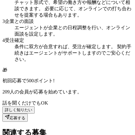
チャット形式で、希望の働き方や報酬などについて相
談できます。 必要に応じて、オンラインでの打ち合わ
せを提案する場合もあります。
3
企業との面談
エージェントが企業との日程調整を行い、オンライン
面談を設定します。
4
受注確定
条件に双方が合意すれば、受注が確定します。 契約手
続きはエージェントがサポートしますのでご安心くだ
さい。
🎁
初回応募で
500
ポイント!
209
人の会員が応募を始めています。
話を聞くだけでもOK
詳しく知りたい
応募する
関連する募集