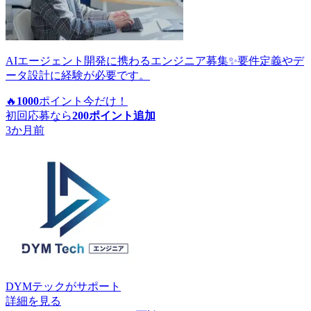
AIエージェント開発に携わるエンジニア募集✨要件定義やデ
ータ設計に経験が必要です。
🔥
1000
ポイント
今だけ！
初回応募なら
200
ポイント追加
3か月前
DYMテック
がサポート
詳細を見る