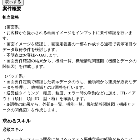
表示する
案件概要
担当業務
（画面系）
・お客様から提示される画面イメージをインプットに要件確認を行いま
す。
・画面イメージを確認し、画面定義書の一部を作成する過程で表示項目や
データ取得条件を検討します。
・不明点はお客様へQAします。
・画面要件確認の結果から、機能一覧、機能情報関連図（機能とデータの
関係図）を作成します。
（バッチ系）
・画面要件定義で確認した表示データのうち、他領域から連携が必要なデ
ータを整理し、他領域とのIF調整を行います。
・送受信タイミング、頻度、粒度、エラー時の挙動などに加え、IFレイア
ウト（項目、項目ID、型・桁）を確認します。
・IF調整の結果から、外部IF一覧、機能一覧、機能情報関連図（機能とデ
ータの関係図）を作成します。
求めるスキル
必須スキル
・ウォーターフォール開発におけるシステム要件定義の経験があること