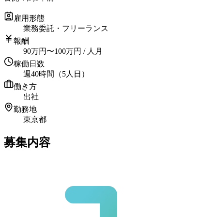
雇用形態
業務委託・フリーランス
報酬
90
万円
〜
100
万円
/ 人月
稼働日数
週40時間（5人日）
働き方
出社
勤務地
東京都
募集内容