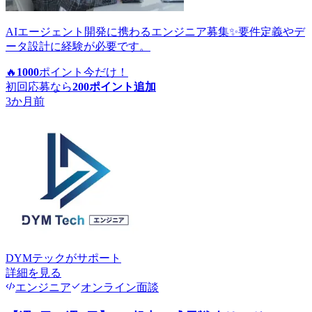
AIエージェント開発に携わるエンジニア募集✨要件定義やデ
ータ設計に経験が必要です。
🔥
1000
ポイント
今だけ！
初回応募なら
200
ポイント追加
3か月前
DYMテック
がサポート
詳細を見る
エンジニア
オンライン面談