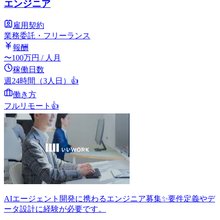
エンジニア
雇用契約
業務委託・フリーランス
報酬
〜
100
万円
/ 人月
稼働日数
週24時間（3人日）
👍
働き方
フルリモート
👍
AIエージェント開発に携わるエンジニア募集✨要件定義やデ
ータ設計に経験が必要です。