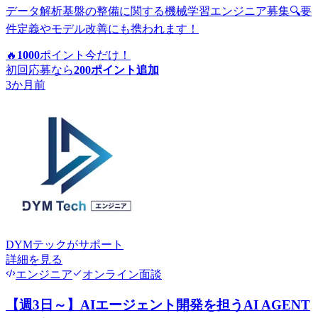
データ解析基盤の整備に関する機械学習エンジニア募集🔍要
件定義やモデル改善にも携われます！
🔥
1000
ポイント
今だけ！
初回応募なら
200
ポイント追加
3か月前
DYMテック
がサポート
詳細を見る
エンジニア
オンライン面談
【週3日～】AIエージェント開発を担うAI AGENT