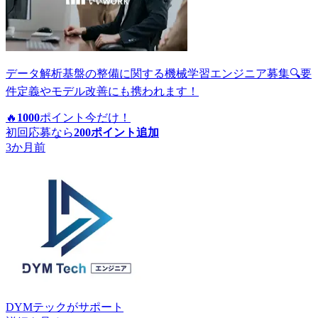
データ解析基盤の整備に関する機械学習エンジニア募集🔍要
件定義やモデル改善にも携われます！
🔥
1000
ポイント
今だけ！
初回応募なら
200
ポイント追加
3か月前
DYMテック
がサポート