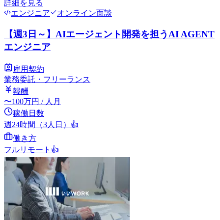
詳細を見る
エンジニア
オンライン面談
【週3日～】AIエージェント開発を担うAI AGENT
エンジニア
雇用契約
業務委託・フリーランス
報酬
〜
100
万円
/ 人月
稼働日数
週24時間（3人日）
👍
働き方
フルリモート
👍