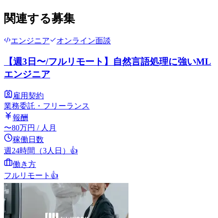
関連する募集
エンジニア
オンライン面談
【週3日〜/フルリモート】自然言語処理に強いML
エンジニア
雇用契約
業務委託・フリーランス
報酬
〜
80
万円
/ 人月
稼働日数
週24時間（3人日）
👍
働き方
フルリモート
👍