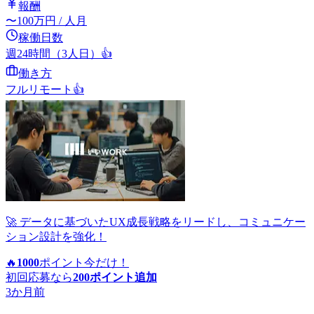
報酬
〜
100
万円
/ 人月
稼働日数
週24時間（3人日）
👍
働き方
フルリモート
👍
🚀 データに基づいたUX成長戦略をリードし、コミュニケー
ション設計を強化！
🔥
1000
ポイント
今だけ！
初回応募なら
200
ポイント追加
3か月前