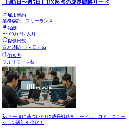
【週3日〜週5日】UX起点の成長戦略リード
雇用契約
業務委託・フリーランス
報酬
〜
100
万円
/ 人月
稼働日数
週24時間（3人日）
👍
働き方
フルリモート
👍
🚀 データに基づいたUX成長戦略をリードし、コミュニケー
ション設計を強化！