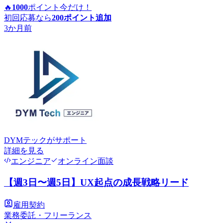
🔥
1000
ポイント
今だけ！
初回応募なら
200
ポイント追加
3か月前
DYMテック
がサポート
詳細を見る
エンジニア
オンライン面談
【週3日〜週5日】UX起点の成長戦略リード
雇用契約
業務委託・フリーランス