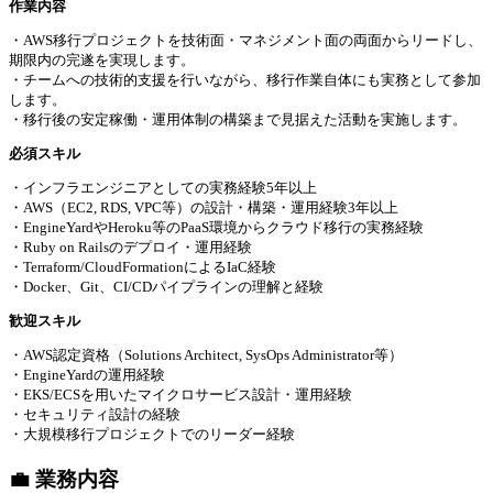
作業内容
・AWS移行プロジェクトを技術面・マネジメント面の両面からリードし、
期限内の完遂を実現します。
・チームへの技術的支援を行いながら、移行作業自体にも実務として参加
します。
・移行後の安定稼働・運用体制の構築まで見据えた活動を実施します。
必須スキル
・インフラエンジニアとしての実務経験5年以上
・AWS（EC2, RDS, VPC等）の設計・構築・運用経験3年以上
・EngineYardやHeroku等のPaaS環境からクラウド移行の実務経験
・Ruby on Railsのデプロイ・運用経験
・Terraform/CloudFormationによるIaC経験
・Docker、Git、CI/CDパイプラインの理解と経験
歓迎スキル
・AWS認定資格（Solutions Architect, SysOps Administrator等）
・EngineYardの運用経験
・EKS/ECSを用いたマイクロサービス設計・運用経験
・セキュリティ設計の経験
・大規模移行プロジェクトでのリーダー経験
💼 業務内容