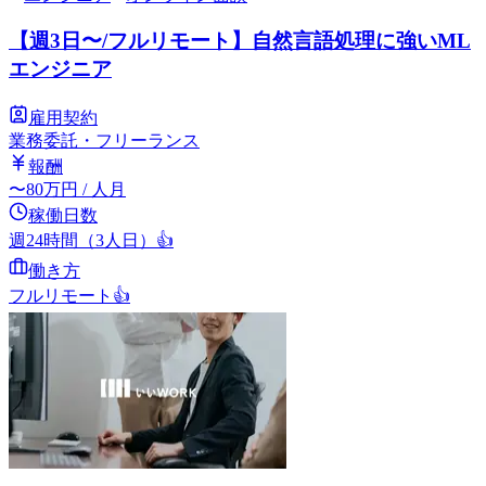
【週3日〜/フルリモート】自然言語処理に強いML
エンジニア
雇用契約
業務委託・フリーランス
報酬
〜
80
万円
/ 人月
稼働日数
週24時間（3人日）
👍
働き方
フルリモート
👍