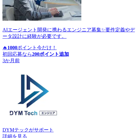
AIエージェント開発に携わるエンジニア募集✨要件定義やデ
ータ設計に経験が必要です。
🔥
1000
ポイント
今だけ！
初回応募なら
200
ポイント追加
3か月前
DYMテック
がサポート
詳細を見る