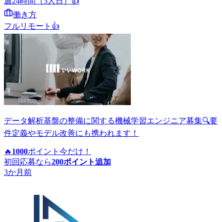
週24時間（3人日）
👍
働き方
フルリモート
👍
データ解析基盤の整備に関する機械学習エンジニア募集🔍要
件定義やモデル改善にも携われます！
🔥
1000
ポイント
今だけ！
初回応募なら
200
ポイント追加
3か月前