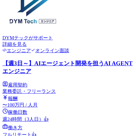
DYMテック
がサポート
詳細を見る
エンジニア
オンライン面談
【週3日～】AIエージェント開発を担うAI AGENT
エンジニア
雇用契約
業務委託・フリーランス
報酬
〜
100
万円
/ 人月
稼働日数
週24時間（3人日）
👍
働き方
フルリモート
👍