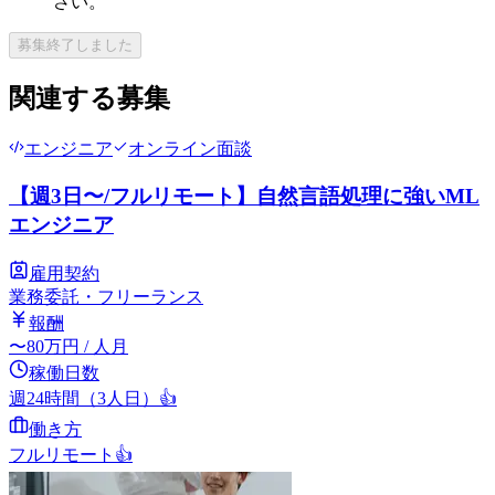
さい。
募集終了しました
関連する募集
エンジニア
オンライン面談
【週3日〜/フルリモート】自然言語処理に強いML
エンジニア
雇用契約
業務委託・フリーランス
報酬
〜
80
万円
/ 人月
稼働日数
週24時間（3人日）
👍
働き方
フルリモート
👍