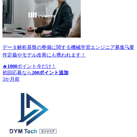
データ解析基盤の整備に関する機械学習エンジニア募集🔍要
件定義やモデル改善にも携われます！
🔥
1000
ポイント
今だけ！
初回応募なら
200
ポイント追加
3か月前