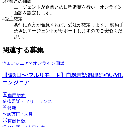
3
企業との面談
エージェントが企業との日程調整を行い、オンライン
面談を設定します。
4
受注確定
条件に双方が合意すれば、受注が確定します。 契約手
続きはエージェントがサポートしますのでご安心くだ
さい。
関連する募集
エンジニア
オンライン面談
【週3日〜/フルリモート】自然言語処理に強いML
エンジニア
雇用契約
業務委託・フリーランス
報酬
〜
80
万円
/ 人月
稼働日数