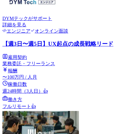
DYMテック
がサポート
詳細を見る
エンジニア
オンライン面談
【週3日〜週5日】UX起点の成長戦略リード
雇用契約
業務委託・フリーランス
報酬
〜
100
万円
/ 人月
稼働日数
週24時間（3人日）
👍
働き方
フルリモート
👍