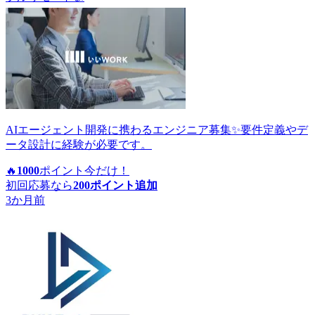
AIエージェント開発に携わるエンジニア募集✨要件定義やデ
ータ設計に経験が必要です。
🔥
1000
ポイント
今だけ！
初回応募なら
200
ポイント追加
3か月前