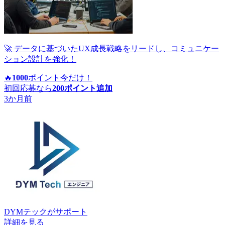
🚀 データに基づいたUX成長戦略をリードし、コミュニケー
ション設計を強化！
🔥
1000
ポイント
今だけ！
初回応募なら
200
ポイント追加
3か月前
DYMテック
がサポート
詳細を見る