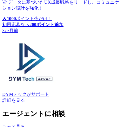
🚀 データに基づいたUX成長戦略をリードし、コミュニケー
ション設計を強化！
🔥
1000
ポイント
今だけ！
初回応募なら
200
ポイント追加
3か月前
DYMテック
がサポート
詳細を見る
エージェントに相談
もっと見る