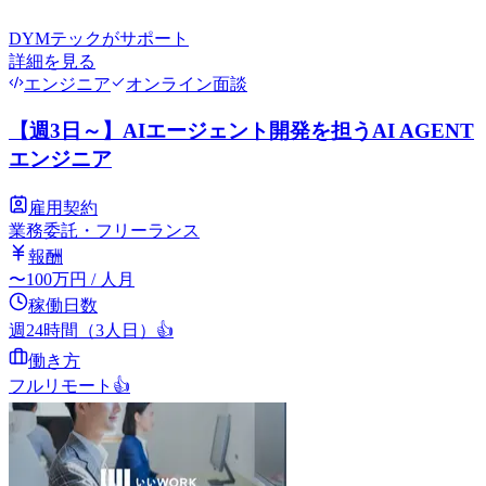
DYMテック
がサポート
詳細を見る
エンジニア
オンライン面談
【週3日～】AIエージェント開発を担うAI AGENT
エンジニア
雇用契約
業務委託・フリーランス
報酬
〜
100
万円
/ 人月
稼働日数
週24時間（3人日）
👍
働き方
フルリモート
👍