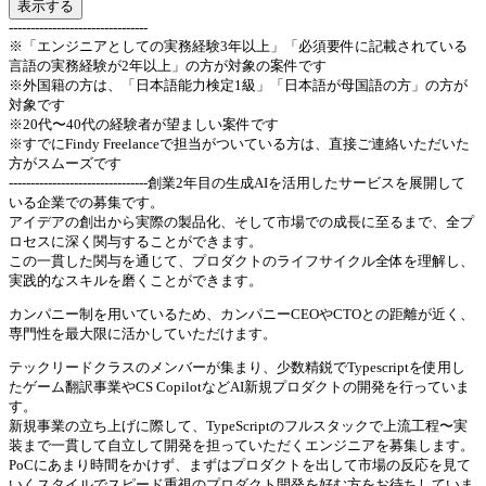
表示する
--------------------------------
※「エンジニアとしての実務経験3年以上」「必須要件に記載されている
言語の実務経験が2年以上」の方が対象の案件です
※外国籍の方は、「日本語能力検定1級」「日本語が母国語の方」の方が
対象です
※20代〜40代の経験者が望ましい案件です
※すでにFindy Freelanceで担当がついている方は、直接ご連絡いただいた
方がスムーズです
--------------------------------創業2年目の生成AIを活用したサービスを展開して
いる企業での募集です。
アイデアの創出から実際の製品化、そして市場での成長に至るまで、全プ
ロセスに深く関与することができます。
この一貫した関与を通じて、プロダクトのライフサイクル全体を理解し、
実践的なスキルを磨くことができます。
カンパニー制を用いているため、カンパニーCEOやCTOとの距離が近く、
専門性を最大限に活かしていただけます。
テックリードクラスのメンバーが集まり、少数精鋭でTypescriptを使用し
たゲーム翻訳事業やCS CopilotなどAI新規プロダクトの開発を行っていま
す。
新規事業の立ち上げに際して、TypeScriptのフルスタックで上流工程〜実
装まで一貫して自立して開発を担っていただくエンジニアを募集します。
PoCにあまり時間をかけず、まずはプロダクトを出して市場の反応を見て
いくスタイルでスピード重視のプロダクト開発を好む方をお待ちしていま