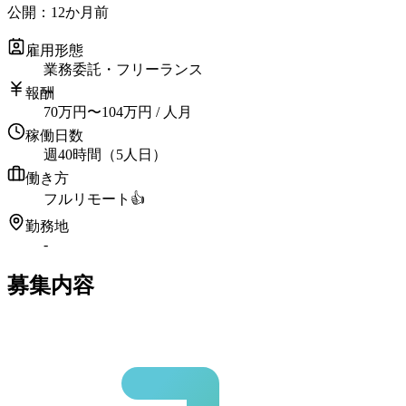
公開：
12か月前
雇用形態
業務委託・フリーランス
報酬
70
万円
〜
104
万円
/ 人月
稼働日数
週40時間（5人日）
働き方
フルリモート
👍
勤務地
-
募集内容