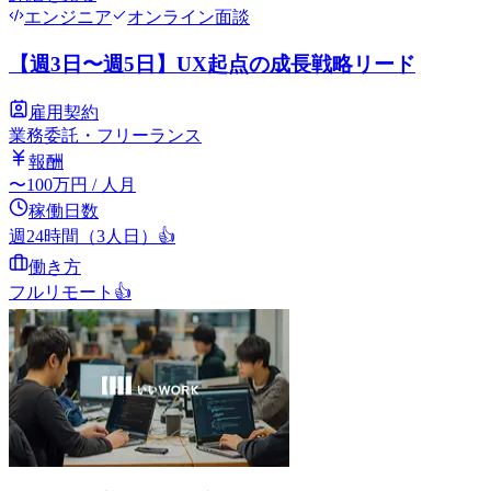
エンジニア
オンライン面談
【週3日〜週5日】UX起点の成長戦略リード
雇用契約
業務委託・フリーランス
報酬
〜
100
万円
/ 人月
稼働日数
週24時間（3人日）
👍
働き方
フルリモート
👍