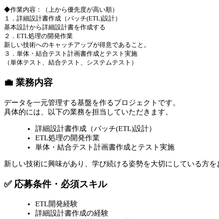
◆作業内容：（上から優先度が高い順）
１．詳細設計書作成（バッチ(ETL)設計）
基本設計から詳細設計書を作成する
２．ETL処理の開発作業
新しい技術へのキャッチアップが得意であること。
３．単体・結合テスト計画書作成とテスト実施
（単体テスト、結合テスト、システムテスト）
💼 業務内容
データを一元管理する基盤を作るプロジェクトです。
具体的には、以下の業務を担当していただきます。
詳細設計書作成（バッチ(ETL)設計）
ETL処理の開発作業
単体・結合テスト計画書作成とテスト実施
新しい技術に興味があり、学び続ける姿勢を大切にしている方を
✅ 応募条件・必須スキル
ETL開発経験
詳細設計書作成の経験