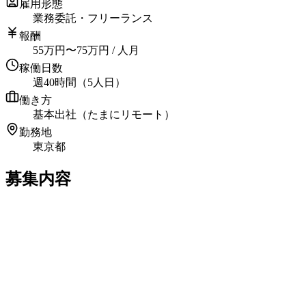
雇用形態
業務委託・フリーランス
報酬
55
万円
〜
75
万円
/ 人月
稼働日数
週40時間（5人日）
働き方
基本出社（たまにリモート）
勤務地
東京都
募集内容