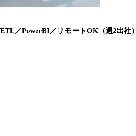
L／PowerBI／リモートOK（週2出社