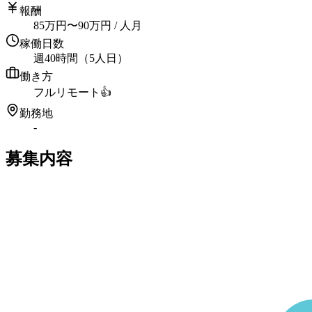
報酬
85
万円
〜
90
万円
/ 人月
稼働日数
週40時間（5人日）
働き方
フルリモート
👍
勤務地
-
募集内容