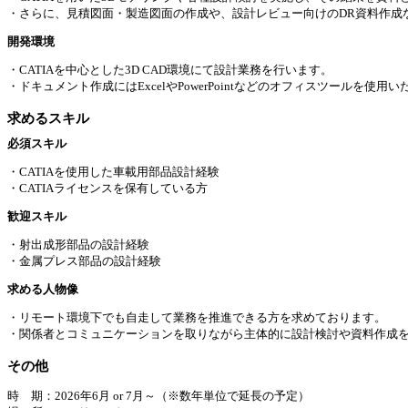
・さらに、見積図面・製造図面の作成や、設計レビュー向けのDR資料作成
開発環境
・CATIAを中心とした3D CAD環境にて設計業務を行います。
・ドキュメント作成にはExcelやPowerPointなどのオフィスツールを使用
求めるスキル
必須スキル
・CATIAを使用した車載用部品設計経験
・CATIAライセンスを保有している方
歓迎スキル
・射出成形部品の設計経験
・金属プレス部品の設計経験
求める⼈物像
・リモート環境下でも自走して業務を推進できる方を求めております。
・関係者とコミュニケーションを取りながら主体的に設計検討や資料作成
その他
時 期：2026年6月 or 7月～（※数年単位で延長の予定）