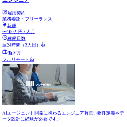
エンジニア
雇用契約
業務委託・フリーランス
報酬
〜
100
万円
/ 人月
稼働日数
週24時間（3人日）
👍
働き方
フルリモート
👍
AIエージェント開発に携わるエンジニア募集✨要件定義やデ
ータ設計に経験が必要です。