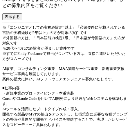
との募集内容をご覧ください
表示する
--------------------------------
※「エンジニアとしての実務経験3年以上」「必須要件に記載されている
言語の実務経験が2年以上」の方が対象の案件です
※外国籍の方は、「日本語能力検定1級」「日本語が母国語の方」の方が
対象です
※20代〜40代の経験者が望ましい案件です
※すでにFindy Freelanceで担当がついている方は、直接ご連絡いただいた
方がスムーズです
--------------------------------
AI事業、コンサルティング事業、M&A関連サービス事業、新規事業支援
サービス事業を展開しております。
案件の拡大に伴い、AIソフトウェアエンジニアを募集いたします。
■仕事内容
・新規事業のプロトタイピング・本番実装
CursorやClaude Codeを用いてAI開発により迅速なWebシステムを構築しま
す。
AIツールを活用したプロトタイプ作成・導入。
開発する製品やMVPの抽出をアシストし、仕様策定に必要な各種プロンプ
トの整備や具体的な開発アドバイスを提供することで、実現したいサービ
スをスピーディーに具体化します。