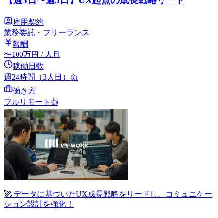
【週3日〜週5日】UX起点の成長戦略リード
雇用契約
業務委託・フリーランス
報酬
〜
100
万円
/ 人月
稼働日数
週24時間（3人日）
👍
働き方
フルリモート
👍
🚀 データに基づいたUX成長戦略をリードし、コミュニケー
ション設計を強化！