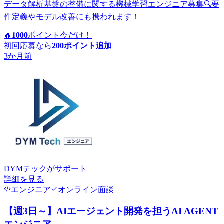
データ解析基盤の整備に関する機械学習エンジニア募集🔍要
件定義やモデル改善にも携われます！
🔥
1000
ポイント
今だけ！
初回応募なら
200
ポイント追加
3か月前
DYMテック
がサポート
詳細を見る
エンジニア
オンライン面談
【週3日～】AIエージェント開発を担うAI AGENT