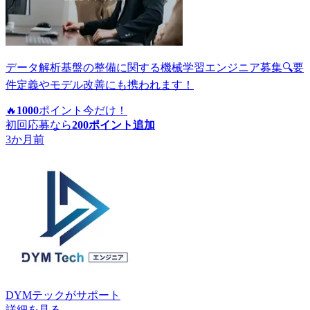
データ解析基盤の整備に関する機械学習エンジニア募集🔍要
件定義やモデル改善にも携われます！
🔥
1000
ポイント
今だけ！
初回応募なら
200
ポイント追加
3か月前
DYMテック
がサポート
詳細を見る