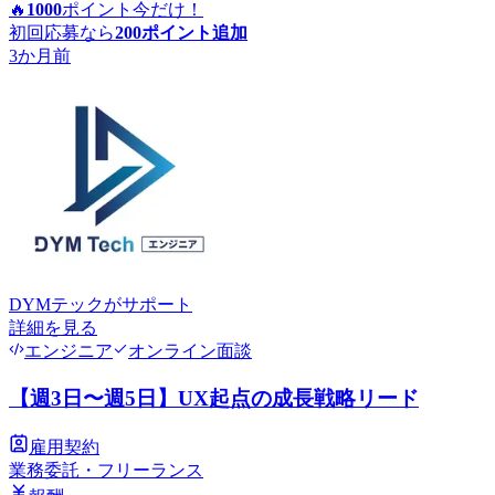
🔥
1000
ポイント
今だけ！
初回応募なら
200
ポイント追加
3か月前
DYMテック
がサポート
詳細を見る
エンジニア
オンライン面談
【週3日〜週5日】UX起点の成長戦略リード
雇用契約
業務委託・フリーランス