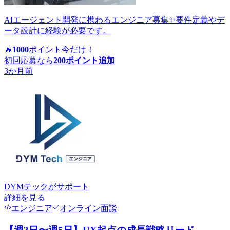
AIエージェント開発に携わるエンジニア募集✨要件定義やデ
ータ設計に経験が必要です。
🔥
1000
ポイント
今だけ！
初回応募なら
200
ポイント追加
3か月前
DYMテック
がサポート
詳細を見る
エンジニア
オンライン面談