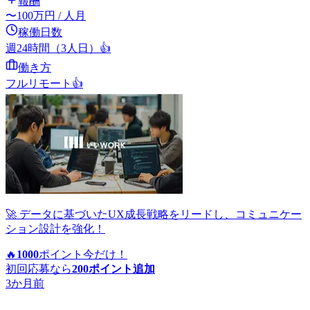
報酬
〜
100
万円
/ 人月
稼働日数
週24時間（3人日）
👍
働き方
フルリモート
👍
🚀 データに基づいたUX成長戦略をリードし、コミュニケー
ション設計を強化！
🔥
1000
ポイント
今だけ！
初回応募なら
200
ポイント追加
3か月前