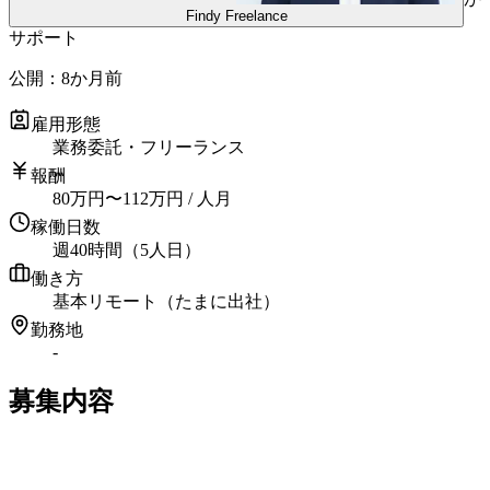
Findy Freelance
サポート
公開：
8か月前
雇用形態
業務委託・フリーランス
報酬
80
万円
〜
112
万円
/ 人月
稼働日数
週40時間（5人日）
働き方
基本リモート（たまに出社）
勤務地
-
募集内容