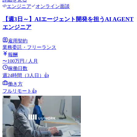
エンジニア
オンライン面談
【週3日～】AIエージェント開発を担うAI AGENT
エンジニア
雇用契約
業務委託・フリーランス
報酬
〜
100
万円
/ 人月
稼働日数
週24時間（3人日）
👍
働き方
フルリモート
👍