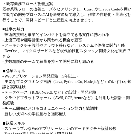
・既存業務フローの改善提案
既存業務フローの改善ニーズをヒアリングし、CursorやClaude Codeを用い
て既存の開発プロセスにAIを適材適所で導入し、作業の自動化・最適化を
行うことで、開発スピードと生産性を向上させます。
■仕事の魅力
- 技術的挑戦と事業的インパクトを両立できる案件に携われる
- 上流工程や顧客折衝から関われる機会が豊富
- アーキテクチャ設計やクラウド移行など、システム全体像に関与可能
- DevOps、マイクロサービスなど現代的技術スタック／開発文化を実践で
きる
- 少数精鋭のチームで裁量を持って開発に取り組める
◼︎必須スキル
- Webアプリケーション開発経験（5年以上）
- 主要なプログラミング言語（Java, Python, Go, Node.jsなど）のいずれか知
識と実務経験
- データベース（RDB, NoSQLなど）の設計・開発経験
- クラウドプラットフォーム（AWS, GCP, Azureなど）を利用した設計・開
発経験
- チーム開発におけるコミュニケーション能力と協調性
- 新しい技術への学習意欲と適応能力
◼︎歓迎スキル
- スケーラブルなWebアプリケーションのアーキテクチャ設計経験
- TypeScript等を用いたサービス開発経験