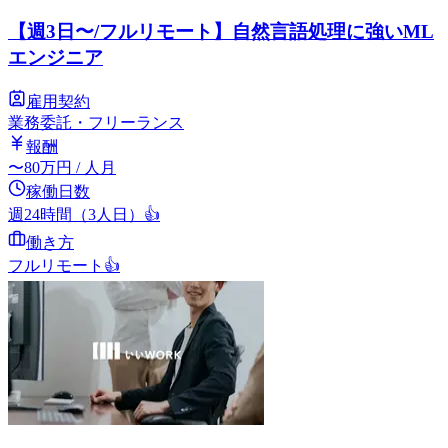
【週3日〜/フルリモート】自然言語処理に強いML
エンジニア
雇用契約
業務委託・フリーランス
報酬
〜
80
万円
/ 人月
稼働日数
週24時間（3人日）
👍
働き方
フルリモート
👍