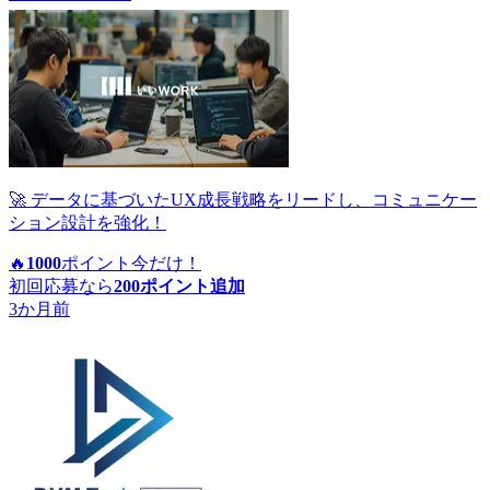
🚀 データに基づいたUX成長戦略をリードし、コミュニケー
ション設計を強化！
🔥
1000
ポイント
今だけ！
初回応募なら
200
ポイント追加
3か月前