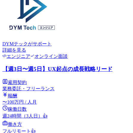
DYMテック
がサポート
詳細を見る
エンジニア
オンライン面談
【週3日〜週5日】UX起点の成長戦略リード
雇用契約
業務委託・フリーランス
報酬
〜
100
万円
/ 人月
稼働日数
週24時間（3人日）
👍
働き方
フルリモート
👍