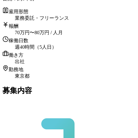
雇用形態
業務委託・フリーランス
報酬
70
万円
〜
80
万円
/ 人月
稼働日数
週40時間（5人日）
働き方
出社
勤務地
東京都
募集内容