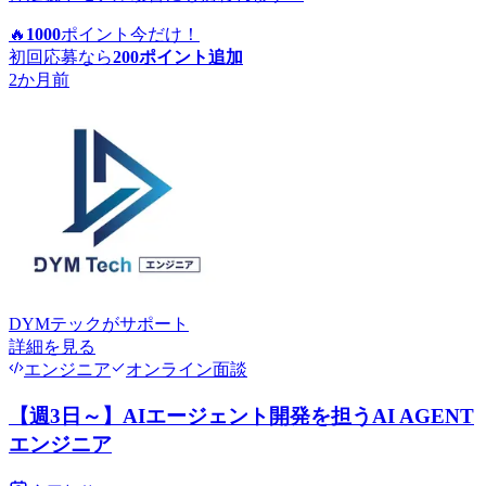
🔥
1000
ポイント
今だけ！
初回応募なら
200
ポイント追加
2か月前
DYMテック
がサポート
詳細を見る
エンジニア
オンライン面談
【週3日～】AIエージェント開発を担うAI AGENT
エンジニア