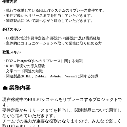
作業内容
・現行で稼働しているHULFTシステムのリプレース案件です。
・要件定義からリリースまでを担当していただきます。
・関連製品について調べながら対応していただきます。
必須スキル
・DB製品の設計(要件定義/外部設計/内部設計)及び構築経験
・主体的にコミュニケーションを取って業務に取り組める方
歓迎スキル
・DB2→PostgreSQLへのリプレースに関する知識
・RHEL環境での導入経験
・文字コード関連の知識
・関連製品(RHEL、Zabbix、A-Auto、Veeam)に関する知識
💼 業務内容
現在稼働中のHULFTシステムをリプレースするプロジェクトで
す。
要件定義からリリースまでを担当し、関連製品について調査し
ながら進めていただきます。
チームでの協力が重要な役割となりますので、みんなで楽しく
取り組みましょう！