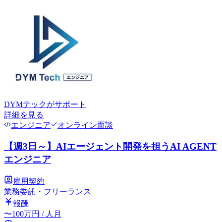
DYMテック
がサポート
詳細を見る
エンジニア
オンライン面談
【週3日～】AIエージェント開発を担うAI AGENT
エンジニア
雇用契約
業務委託・フリーランス
報酬
〜
100
万円
/ 人月