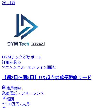
2か月前
DYMテック
がサポート
詳細を見る
エンジニア
オンライン面談
【週3日〜週5日】UX起点の成長戦略リード
雇用契約
業務委託・フリーランス
報酬
〜
100
万円
/ 人月