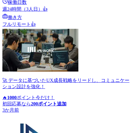
稼働日数
週24時間（3人日）
👍
働き方
フルリモート
👍
🚀 データに基づいたUX成長戦略をリードし、コミュニケー
ション設計を強化！
🔥
1000
ポイント
今だけ！
初回応募なら
200
ポイント追加
3か月前