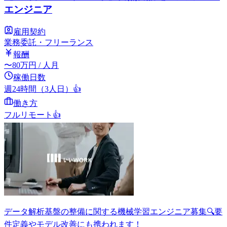
エンジニア
雇用契約
業務委託・フリーランス
報酬
〜
80
万円
/ 人月
稼働日数
週24時間（3人日）
👍
働き方
フルリモート
👍
データ解析基盤の整備に関する機械学習エンジニア募集🔍要
件定義やモデル改善にも携われます！