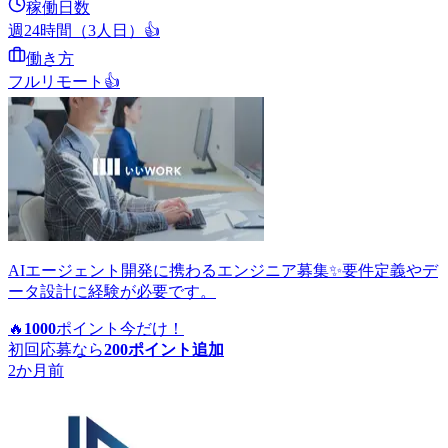
稼働日数
週24時間（3人日）
👍
働き方
フルリモート
👍
AIエージェント開発に携わるエンジニア募集✨要件定義やデ
ータ設計に経験が必要です。
🔥
1000
ポイント
今だけ！
初回応募なら
200
ポイント追加
2か月前