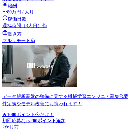
報酬
〜
80
万円
/ 人月
稼働日数
週24時間（3人日）
👍
働き方
フルリモート
👍
データ解析基盤の整備に関する機械学習エンジニア募集🔍要
件定義やモデル改善にも携われます！
🔥
1000
ポイント
今だけ！
初回応募なら
200
ポイント追加
2か月前