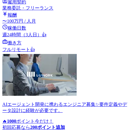
雇用契約
業務委託・フリーランス
報酬
〜
100
万円
/ 人月
稼働日数
週24時間（3人日）
👍
働き方
フルリモート
👍
AIエージェント開発に携わるエンジニア募集✨要件定義やデ
ータ設計に経験が必要です。
🔥
1000
ポイント
今だけ！
初回応募なら
200
ポイント追加