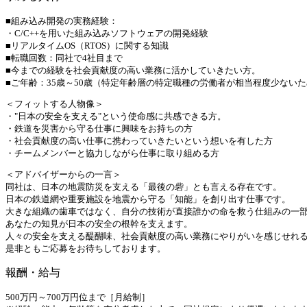
■組み込み開発の実務経験：
・C/C++を用いた組み込みソフトウェアの開発経験
■リアルタイムOS（RTOS）に関する知識
■転職回数：同社で4社目まで
■今までの経験を社会貢献度の高い業務に活かしていきたい方。
■ご年齢：35歳～50歳（特定年齢層の特定職種の労働者が相当程度少ない
＜フィットする人物像＞
・"日本の安全を支える"という使命感に共感できる方。
・鉄道を災害から守る仕事に興味をお持ちの方
・社会貢献度の高い仕事に携わっていきたいという想いを有した方
・チームメンバーと協力しながら仕事に取り組める方
＜アドバイザーからの一言＞
同社は、日本の地震防災を支える「最後の砦」とも言える存在です。
日本の鉄道網や重要施設を地震から守る「知能」を創り出す仕事です。
大きな組織の歯車ではなく、自分の技術が直接誰かの命を救う仕組みの一
あなたの知見が日本の安全の根幹を支えます。
人々の安全を支える醍醐味、社会貢献度の高い業務にやりがいを感じせれ
是非ともご応募をお待ちしております。
報酬・給与
500万円～700万円位まで［月給制］