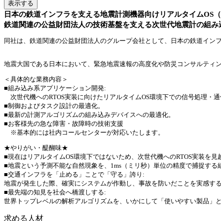
表示する
日本の鉄道インフラを支える地震計測機器向けリアルタイムOS（
鉄道関連の公益財団法人の技術基盤を支える次世代地震計の組み
同社は、鉄道関連の公益財団法人のグループ会社として、日本の鉄道イン
地震大国である日本において、緊急地震速報の高度化や防災コンサルティ
＜具体的な業務内容＞
■組み込み系アプリケーション開発:
次世代機へのRTOS実装に向けたリアルタイムOS環境下での信号処理・
■制御およびタスク設計の最適化。
■最新の計測アルゴリズムの組み込みデバイスへの最適化。
■お客様先の急な障害・故障時の技術支援
※基本的には社内コールセンターが対応いたします。
★やりがい・醍醐味★
■現在はリアルタイムOS環境下ではないため、次世代機へのRTOS実装を
■地震という予測不能な自然現象を、1ms（ミリ秒）単位の精度で捕捉する
■交通インフラを「止める」ことで「守る」誇り:
地震が発生した際、確実にシステムが作動し、事故を防いだことを実感す
■最先端の知見を社会へ橋渡しする:
世界トップレベルの解析アルゴリズムを、いかにして「使いやすい製品」
求める人材