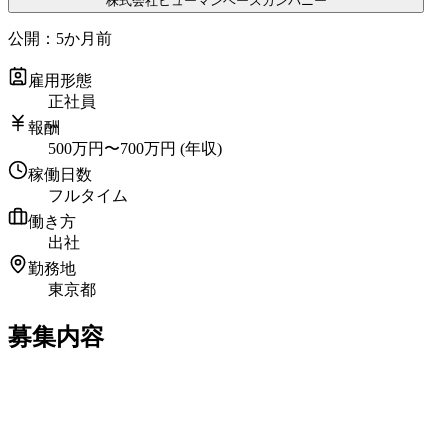
株式会社ヒューマンベースカンパニー
公開：
5か月前
雇用形態
正社員
報酬
500
万円
〜
700
万円
(年収)
稼働日数
フルタイム
働き方
出社
勤務地
東京都
募集内容