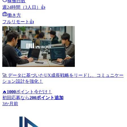
稼働日数
週24時間（3人日）
👍
働き方
フルリモート
👍
🚀 データに基づいたUX成長戦略をリードし、コミュニケー
ション設計を強化！
🔥
1000
ポイント
今だけ！
初回応募なら
200
ポイント追加
3か月前