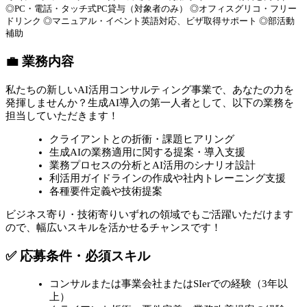
◎PC・電話・タッチ式PC貸与（対象者のみ） ◎オフィスグリコ・フリー
ドリンク ◎マニュアル・イベント英語対応、ビザ取得サポート ◎部活動
補助
💼 業務内容
私たちの新しいAI活用コンサルティング事業で、あなたの力を
発揮しませんか？生成AI導入の第一人者として、以下の業務を
担当していただきます！
クライアントとの折衝・課題ヒアリング
生成AIの業務適用に関する提案・導入支援
業務プロセスの分析とAI活用のシナリオ設計
利活用ガイドラインの作成や社内トレーニング支援
各種要件定義や技術提案
ビジネス寄り・技術寄りいずれの領域でもご活躍いただけます
ので、幅広いスキルを活かせるチャンスです！
✅ 応募条件・必須スキル
コンサルまたは事業会社またはSIerでの経験（3年以
上）