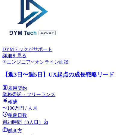
DYMテック
がサポート
詳細を見る
エンジニア
オンライン面談
【週3日〜週5日】UX起点の成長戦略リード
雇用契約
業務委託・フリーランス
報酬
〜
100
万円
/ 人月
稼働日数
週24時間（3人日）
👍
働き方