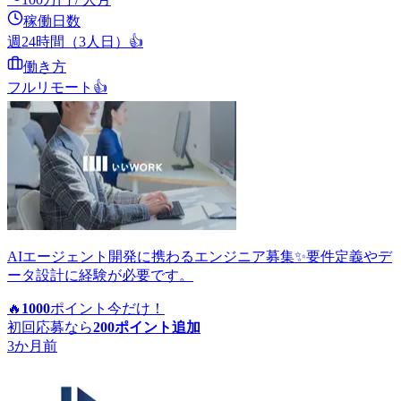
稼働日数
週24時間（3人日）
👍
働き方
フルリモート
👍
AIエージェント開発に携わるエンジニア募集✨要件定義やデ
ータ設計に経験が必要です。
🔥
1000
ポイント
今だけ！
初回応募なら
200
ポイント追加
3か月前