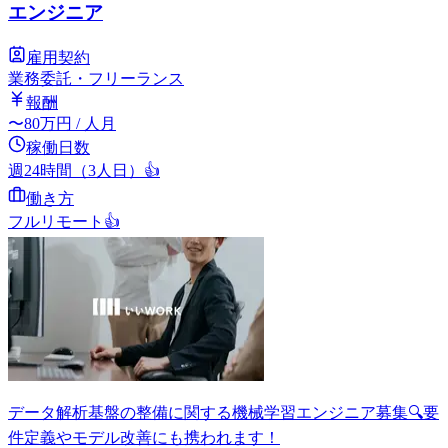
エンジニア
雇用契約
業務委託・フリーランス
報酬
〜
80
万円
/ 人月
稼働日数
週24時間（3人日）
👍
働き方
フルリモート
👍
データ解析基盤の整備に関する機械学習エンジニア募集🔍要
件定義やモデル改善にも携われます！