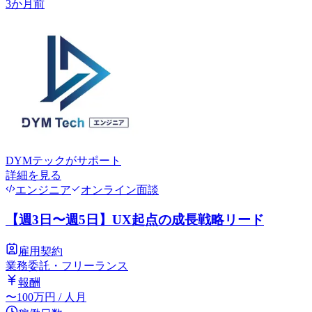
3か月前
DYMテック
がサポート
詳細を見る
エンジニア
オンライン面談
【週3日〜週5日】UX起点の成長戦略リード
雇用契約
業務委託・フリーランス
報酬
〜
100
万円
/ 人月