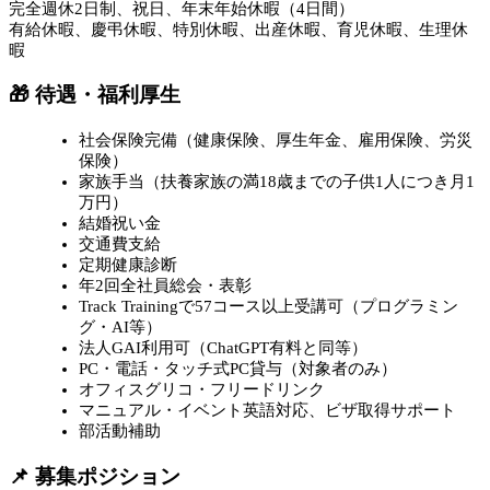
完全週休2日制、祝日、年末年始休暇（4日間）
有給休暇、慶弔休暇、特別休暇、出産休暇、育児休暇、生理休
暇
🎁 待遇・福利厚生
社会保険完備（健康保険、厚生年金、雇用保険、労災
保険）
家族手当（扶養家族の満18歳までの子供1人につき月1
万円）
結婚祝い金
交通費支給
定期健康診断
年2回全社員総会・表彰
Track Trainingで57コース以上受講可（プログラミン
グ・AI等）
法人GAI利用可（ChatGPT有料と同等）
PC・電話・タッチ式PC貸与（対象者のみ）
オフィスグリコ・フリードリンク
マニュアル・イベント英語対応、ビザ取得サポート
部活動補助
📌 募集ポジション