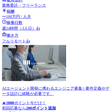
雇用契約
業務委託・フリーランス
報酬
〜
100
万円
/ 人月
稼働日数
週24時間（3人日）
👍
働き方
フルリモート
👍
AIエージェント開発に携わるエンジニア募集✨要件定義やデ
ータ設計に経験が必要です。
🔥
1000
ポイント
今だけ！
初回応募なら
200
ポイント追加