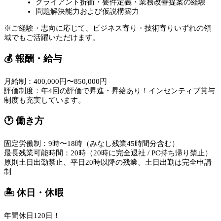
クライアント折衝・要件定義・業務改善提案の経験
問題解決能力および仮説構築力
※ご経験・志向に応じて、ビジネス寄り・技術寄りいずれの領
域でもご活躍いただけます。
💰 報酬・給与
月給制：400,000円〜850,000円
評価制度：年4回の評価で昇進・昇給あり！インセンティブ賞与
制度も充実しています。
🕐 働き方
固定労働制：9時〜18時（みなし残業45時間分含む）
最長残業可能時間：20時（20時に完全退社 / PC持ち帰り禁止）
原則土日出勤禁止、平日20時以降の残業、土日出勤は完全申請
制
🏝️ 休日・休暇
年間休日120日！