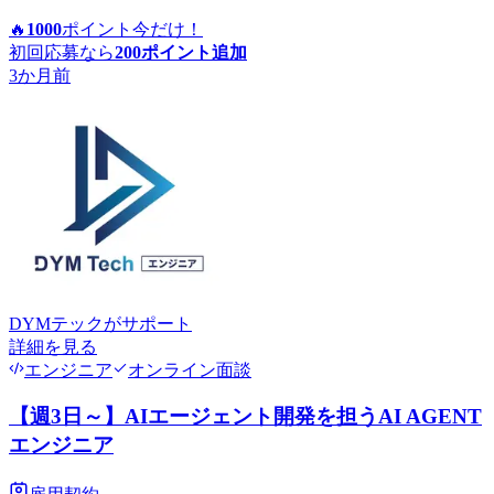
🔥
1000
ポイント
今だけ！
初回応募なら
200
ポイント追加
3か月前
DYMテック
がサポート
詳細を見る
エンジニア
オンライン面談
【週3日～】AIエージェント開発を担うAI AGENT
エンジニア