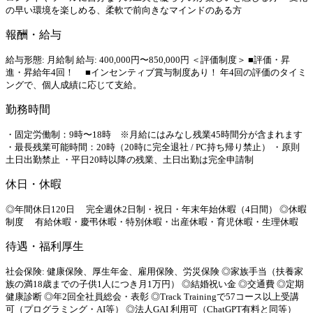
の早い環境を楽しめる、柔軟で前向きなマインドのある方
報酬・給与
給与形態: 月給制 給与: 400,000円〜850,000円 ＜評価制度＞ ■評価・昇
進・昇給年4回！ ■インセンティブ賞与制度あり！ 年4回の評価のタイミ
ングで、個人成績に応じて支給。
勤務時間
・固定労働制：9時〜18時 ※月給にはみなし残業45時間分が含まれます
・最長残業可能時間：20時（20時に完全退社 / PC持ち帰り禁止） ・原則
土日出勤禁止 ・平日20時以降の残業、土日出勤は完全申請制
休日・休暇
◎年間休日120日 完全週休2日制・祝日・年末年始休暇（4日間） ◎休暇
制度 有給休暇・慶弔休暇・特別休暇・出産休暇・育児休暇・生理休暇
待遇・福利厚生
社会保険: 健康保険、厚生年金、雇用保険、労災保険 ◎家族手当（扶養家
族の満18歳までの子供1人につき月1万円） ◎結婚祝い金 ◎交通費 ◎定期
健康診断 ◎年2回全社員総会・表彰 ◎Track Trainingで57コース以上受講
可（プログラミング・AI等） ◎法人GAI 利用可（ChatGPT有料と同等）