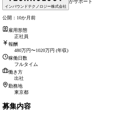
がサポート
インバウンドテクノロジー株式会社
公開：
10か月前
雇用形態
正社員
報酬
480
万円
〜
1020
万円
(年収)
稼働日数
フルタイム
働き方
出社
勤務地
東京都
募集内容