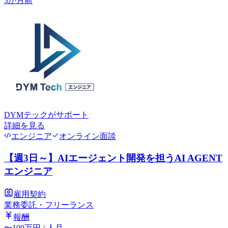
3か月前
DYMテック
がサポート
詳細を見る
エンジニア
オンライン面談
【週3日～】AIエージェント開発を担うAI AGENT
エンジニア
雇用契約
業務委託・フリーランス
報酬
〜
100
万円
/ 人月