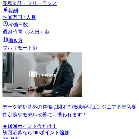
業務委託・フリーランス
報酬
〜
80
万円
/ 人月
稼働日数
週24時間（3人日）
👍
働き方
フルリモート
👍
データ解析基盤の整備に関する機械学習エンジニア募集🔍要
件定義やモデル改善にも携われます！
🔥
1000
ポイント
今だけ！
初回応募なら
200
ポイント追加