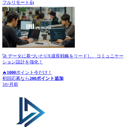
フルリモート
👍
🚀 データに基づいたUX成長戦略をリードし、コミュニケー
ション設計を強化！
🔥
1000
ポイント
今だけ！
初回応募なら
200
ポイント追加
3か月前