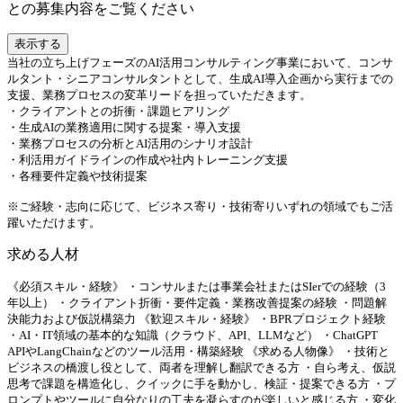
との募集内容をご覧ください
表示する
当社の立ち上げフェーズのAI活用コンサルティング事業において、コンサ
ルタント・シニアコンサルタントとして、生成AI導入企画から実行までの
支援、業務プロセスの変革リードを担っていただきます。
・クライアントとの折衝・課題ヒアリング
・生成AIの業務適用に関する提案・導入支援
・業務プロセスの分析とAI活用のシナリオ設計
・利活用ガイドラインの作成や社内トレーニング支援
・各種要件定義や技術提案
※ご経験・志向に応じて、ビジネス寄り・技術寄りいずれの領域でもご活
躍いただけます。
求める人材
《必須スキル・経験》 ・コンサルまたは事業会社またはSIerでの経験（3
年以上） ・クライアント折衝・要件定義・業務改善提案の経験 ・問題解
決能力および仮説構築力 《歓迎スキル・経験》 ・BPRプロジェクト経験
・AI・IT領域の基本的な知識（クラウド、API、LLMなど） ・ChatGPT
APIやLangChainなどのツール活用・構築経験 《求める人物像》 ・技術と
ビジネスの橋渡し役として、両者を理解し翻訳できる方 ・自ら考え、仮説
思考で課題を構造化し、クイックに手を動かし、検証・提案できる方 ・プ
ロンプトやツールに自分なりの工夫を凝らすのが楽しいと感じる方 ・変化