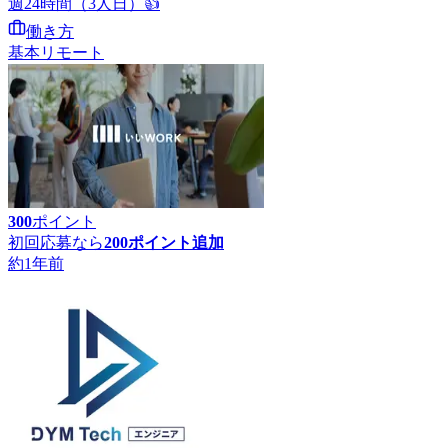
週24時間（3人日）
👍
働き方
基本リモート
300
ポイント
初回応募なら
200
ポイント追加
約1年前