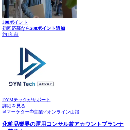
300
ポイント
初回応募なら
200
ポイント追加
約1年前
DYMテック
がサポート
詳細を見る
マーケター
営業
オンライン面談
化粧品業界の運用コンサル兼アカウントプランナ