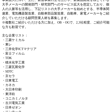
大手メーカーの開発部門・研究部門へのサービス拡大を想定しており、個
人の人脈等を活用し、下記リストの大手メーカーを始めとする、半導体関
連業、電気機器製造業、自動車部品製造業、自動車、家電メーカーをご紹
介していただける顧問営業人材を募集します。
※複数社ご紹介いただける方に加え、OB・OGで、2,3社程度、ご紹介可能
な方も歓迎です。
主な企業リスト：
・三菱ケミカル
・東レ
・三井化学ICTマテリア
・富士フィルム
・TDK
・積水化学工業
・三菱瓦斯化学
・SDTC
・京セラ
・日東電工
・カネカ
・大日本印刷
・東洋紡
・コニカミノルタ
・古川電気工業
・日本ゼオン
・リンテック