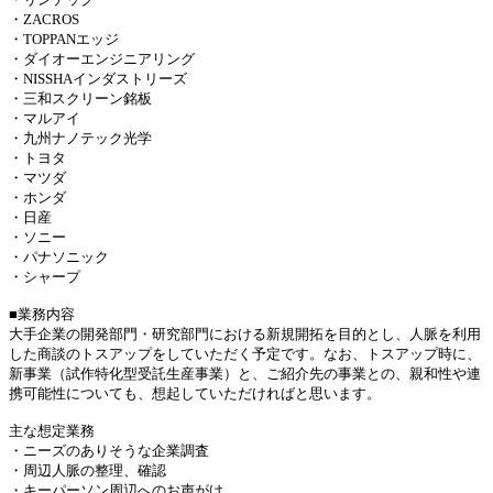
・ZACROS
・TOPPANエッジ
・ダイオーエンジニアリング
・NISSHAインダストリーズ
・三和スクリーン銘板
・マルアイ
・九州ナノテック光学
・トヨタ
・マツダ
・ホンダ
・日産
・ソニー
・パナソニック
・シャープ
■業務内容
大手企業の開発部門・研究部門における新規開拓を目的とし、人脈を利用
した商談のトスアップをしていただく予定です。なお、トスアップ時に、
新事業（試作特化型受託生産事業）と、ご紹介先の事業との、親和性や連
携可能性についても、想起していただければと思います。
主な想定業務
・ニーズのありそうな企業調査
・周辺人脈の整理、確認
・キーパーソン周辺へのお声がけ