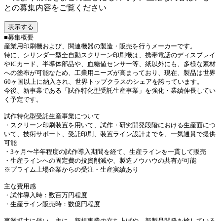
との募集内容をご覧ください
表示する
■募集概要
産業用印刷機および、関連機器の製造・販売を行うメーカーです。
特に、シリンダー型全自動スクリーン印刷機は、携帯電話のディスプレイ
やICカード、半導体部品や、血糖値センサー等、紙以外にも、多様な素材
への塗布が可能なため、工業用ニーズが高まっており、現在、製品は世界
60ヶ国以上に納入され、世界トップクラスのシェアを誇っています。
今後、新事業である「試作特化型受託生産事業」を強化・業績伸長してい
く予定です。
試作特化型受託生産事業について
・スクリーン印刷装置を用いて、試作・研究開発段階における生産面につ
いて、技術サポート、受託印刷、装置ライン設計までを、一気通貫で提供
可能
・3ヶ月〜半年程度の試作導入期間を経て、生産ラインを一貫して販売
・生産ラインへの固定費の投資削減や、製造ノウハウの共有が可能
※プライム上場企業からの受注・生産実績あり
主な費用感
・試作導入時：数百万円程度
・生産ライン販売時：数億円程度
事業拡大に伴い、主に、新規事業の立ち上げや、新製品開発を検している