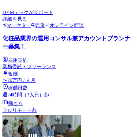
DYMテック
がサポート
詳細を見る
マーケター
営業
オンライン面談
化粧品業界の運用コンサル兼アカウントプランナ
ー募集！
雇用契約
業務委託・フリーランス
報酬
〜
70
万円
/ 人月
稼働日数
週24時間（3人日）
👍
働き方
フルリモート
👍