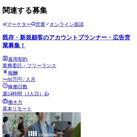
関連する募集
マーケター
営業
オンライン面談
既存・新規顧客のアカウントプランナー・広告営
業募集！
雇用契約
業務委託・フリーランス
報酬
〜
80
万円
/ 人月
稼働日数
週24時間（3人日）
👍
働き方
基本リモート