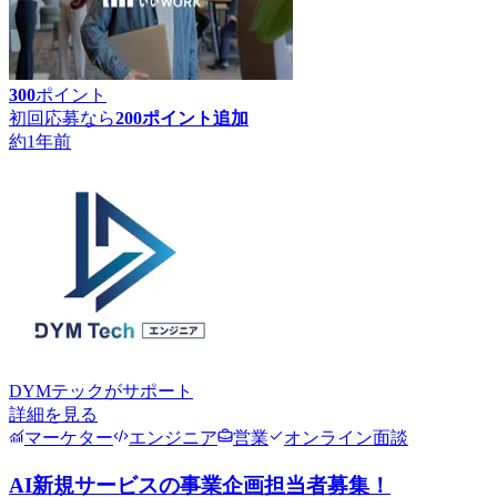
300
ポイント
初回応募なら
200
ポイント追加
約1年前
DYMテック
がサポート
詳細を見る
マーケター
エンジニア
営業
オンライン面談
AI新規サービスの事業企画担当者募集！