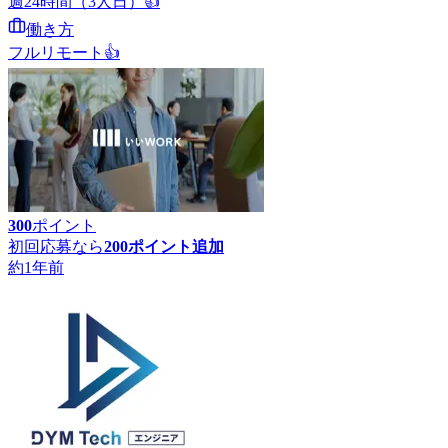
週24時間（3人日）
👍
働き方
フルリモート
👍
300
ポイント
初回応募なら
200
ポイント追加
約1年前