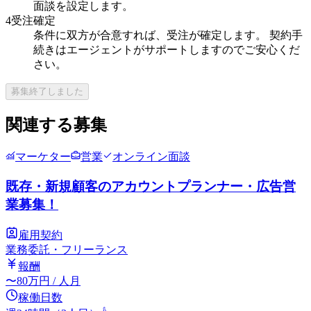
面談を設定します。
4
受注確定
条件に双方が合意すれば、受注が確定します。 契約手
続きはエージェントがサポートしますのでご安心くだ
さい。
募集終了しました
関連する募集
マーケター
営業
オンライン面談
既存・新規顧客のアカウントプランナー・広告営
業募集！
雇用契約
業務委託・フリーランス
報酬
〜
80
万円
/ 人月
稼働日数