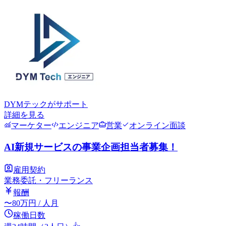
DYMテック
がサポート
詳細を見る
マーケター
エンジニア
営業
オンライン面談
AI新規サービスの事業企画担当者募集！
雇用契約
業務委託・フリーランス
報酬
〜
80
万円
/ 人月
稼働日数