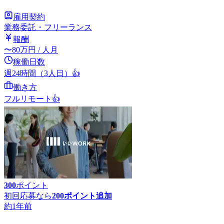
雇用契約
業務委託・フリーランス
報酬
〜
80
万円
/ 人月
稼働日数
週24時間（3人日）
👍
働き方
フルリモート
👍
300
ポイント
初回応募なら
200
ポイント追加
約1年前