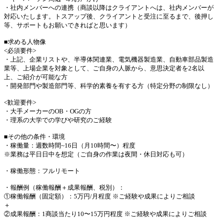
・社内メンバーへの連携（商談以降はクライアントへは、社内メンバーが
対応いたします。トスアップ後、クライアントと受注に至るまで、後押し
等、サポートもお願いできればと思います）
■求める人物像
<必須要件>
・上記、企業リストや、半導体関連業、電気機器製造業、自動車部品製造
業等、上場企業を対象として、ご自身の人脈から、意思決定者を2名以
上、ご紹介が可能な方
・開発部門や製造部門等、科学的素養を有する方（特定分野の制限なし）
<歓迎要件>
・大手メーカーのOB・OGの方
・理系の大学での学びや研究のご経験
■その他の条件・環境
・稼働量：週数時間~16日（月10時間〜）程度
※業務は平日日中を想定（ご自身の作業は夜間・休日対応も可）
・稼働形態：フルリモート
・報酬例（稼働報酬＋成果報酬、税別）：
①稼働報酬（固定額）：5万円/月程度 ※ご経験や成果によりご相談
＋
②成果報酬：1商談当たり10〜15万円程度 ※ご経験や成果によりご相談