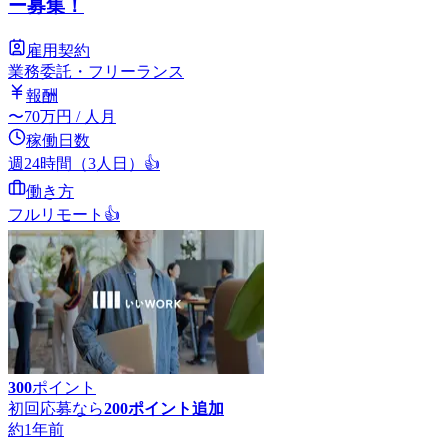
ー募集！
雇用契約
業務委託・フリーランス
報酬
〜
70
万円
/ 人月
稼働日数
週24時間（3人日）
👍
働き方
フルリモート
👍
300
ポイント
初回応募なら
200
ポイント追加
約1年前