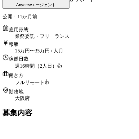
Anycrewエージェント
公開：
11か月前
雇用形態
業務委託・フリーランス
報酬
15
万円
〜
35
万円
/ 人月
稼働日数
週16時間（2人日）
👍
働き方
フルリモート
👍
勤務地
大阪府
募集内容