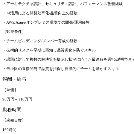
・アーキテクチャ設計、セキュリティ設計、パフォーマンス改善経験
・AI活用による開発効率化/品質向上の経験
・AWS/Azure/オンプレミス環境での開発/運用経験
【歓迎条件】
・チームビルディング/メンバー育成の経験
・技術的リスクを早期に察知し品質劣化を防ぐスキル
・課題に対して複数の解決策を提示し状況に応じた最適解を選択/説明でき
・最小限の直接関与で品質を担保し自律的にチームを動かすスキル
報酬・給与
【単価】
96万円～110万円
勤務時間
【稼働日数】
160時間