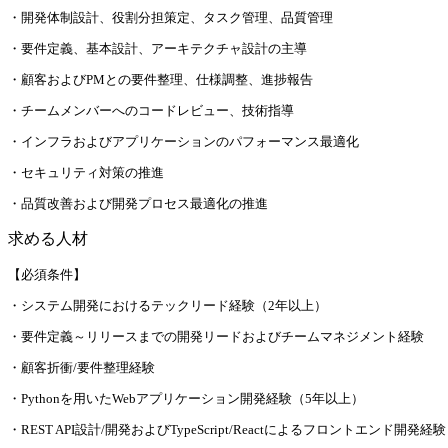
・開発体制設計、役割分担策定、タスク管理、品質管理
・要件定義、基本設計、アーキテクチャ設計の主導
・顧客およびPMとの要件整理、仕様調整、進捗報告
・チームメンバーへのコードレビュー、技術指導
・インフラおよびアプリケーションのパフォーマンス最適化
・セキュリティ対策の推進
・品質改善および開発プロセス最適化の推進
求める人材
【必須条件】
・システム開発におけるテックリード経験（2年以上）
・要件定義～リリースまでの開発リードおよびチームマネジメント経験
・顧客折衝/要件整理経験
・Pythonを用いたWebアプリケーション開発経験（5年以上）
・REST API設計/開発およびTypeScript/Reactによるフロントエンド開発経験