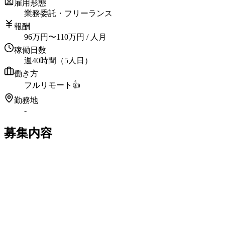
雇用形態
業務委託・フリーランス
報酬
96
万円
〜
110
万円
/ 人月
稼働日数
週40時間（5人日）
働き方
フルリモート
👍
勤務地
-
募集内容