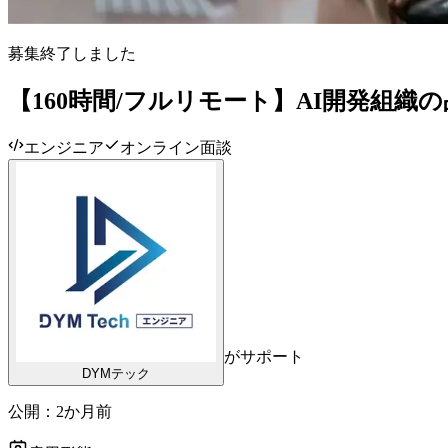
募集終了しました
【160時間/フルリモート】AI開発組
エンジニア
オンライン面談
がサポート
DYMテック
公開：
2か月前