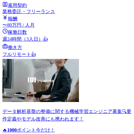
雇用契約
業務委託・フリーランス
報酬
〜
80
万円
/ 人月
稼働日数
週24時間（3人日）
👍
働き方
フルリモート
👍
データ解析基盤の整備に関する機械学習エンジニア募集🔍要
件定義やモデル改善にも携われます！
🔥
1000
ポイント
今だけ！