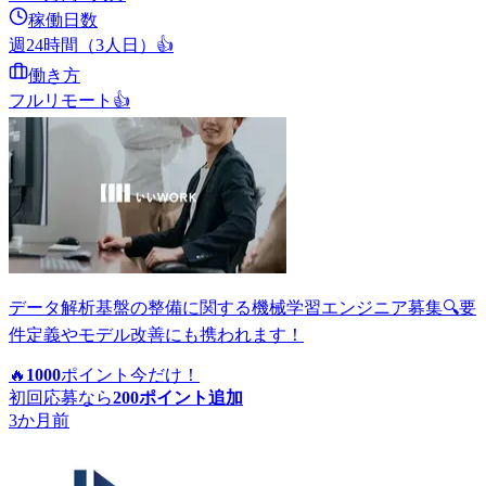
稼働日数
週24時間（3人日）
👍
働き方
フルリモート
👍
データ解析基盤の整備に関する機械学習エンジニア募集🔍要
件定義やモデル改善にも携われます！
🔥
1000
ポイント
今だけ！
初回応募なら
200
ポイント追加
3か月前