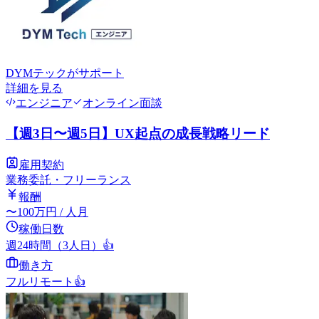
DYMテック
がサポート
詳細を見る
エンジニア
オンライン面談
【週3日〜週5日】UX起点の成長戦略リード
雇用契約
業務委託・フリーランス
報酬
〜
100
万円
/ 人月
稼働日数
週24時間（3人日）
👍
働き方
フルリモート
👍