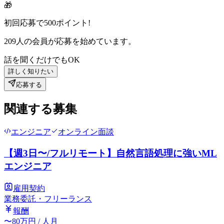
🎁
初回応募で
500
ポイント!
209
人の会員が応募を始めています。
話を聞くだけでもOK
詳しく知りたい
応募する
関連する募集
エンジニア
オンライン面談
【週3日〜/フルリモート】自然言語処理に強いML
エンジニア
雇用契約
業務委託・フリーランス
報酬
〜
80
万円
/ 人月