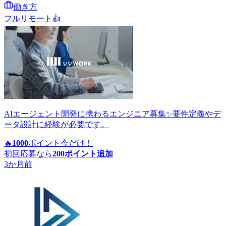
働き方
フルリモート
👍
AIエージェント開発に携わるエンジニア募集✨要件定義やデ
ータ設計に経験が必要です。
🔥
1000
ポイント
今だけ！
初回応募なら
200
ポイント追加
3か月前