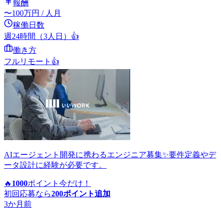
報酬
〜
100
万円
/ 人月
稼働日数
週24時間（3人日）
👍
働き方
フルリモート
👍
AIエージェント開発に携わるエンジニア募集✨要件定義やデ
ータ設計に経験が必要です。
🔥
1000
ポイント
今だけ！
初回応募なら
200
ポイント追加
3か月前