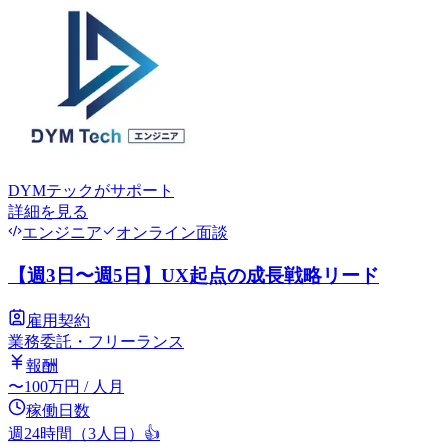
DYMテック
がサポート
詳細を見る
エンジニア
オンライン面談
【週3日〜週5日】UX起点の成長戦略リード
雇用契約
業務委託・フリーランス
報酬
〜
100
万円
/ 人月
稼働日数
週24時間（3人日）
👍