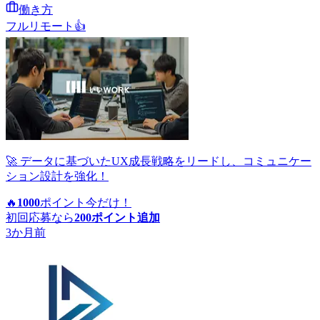
働き方
フルリモート
👍
🚀 データに基づいたUX成長戦略をリードし、コミュニケー
ション設計を強化！
🔥
1000
ポイント
今だけ！
初回応募なら
200
ポイント追加
3か月前