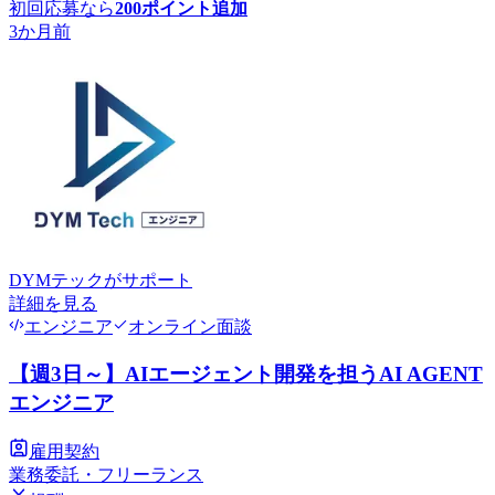
初回応募なら
200
ポイント追加
3か月前
DYMテック
がサポート
詳細を見る
エンジニア
オンライン面談
【週3日～】AIエージェント開発を担うAI AGENT
エンジニア
雇用契約
業務委託・フリーランス