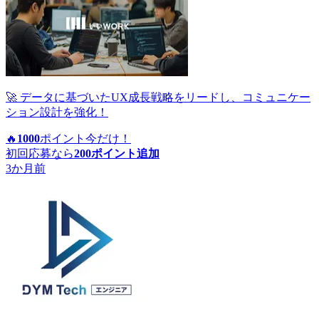
🚀 データに基づいたUX成長戦略をリードし、コミュニケー
ション設計を強化！
🔥
1000
ポイント
今だけ！
初回応募なら
200
ポイント追加
3か月前