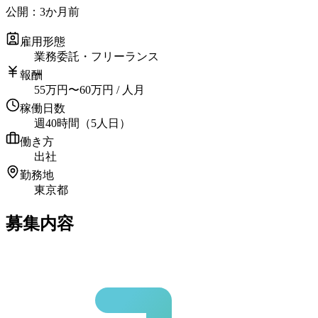
公開：
3か月前
雇用形態
業務委託・フリーランス
報酬
55
万円
〜
60
万円
/ 人月
稼働日数
週40時間（5人日）
働き方
出社
勤務地
東京都
募集内容