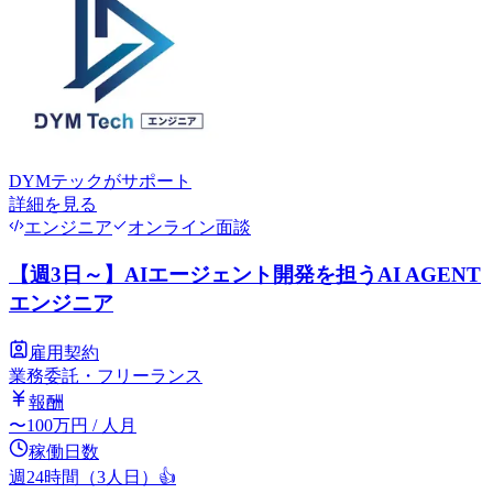
DYMテック
がサポート
詳細を見る
エンジニア
オンライン面談
【週3日～】AIエージェント開発を担うAI AGENT
エンジニア
雇用契約
業務委託・フリーランス
報酬
〜
100
万円
/ 人月
稼働日数
週24時間（3人日）
👍