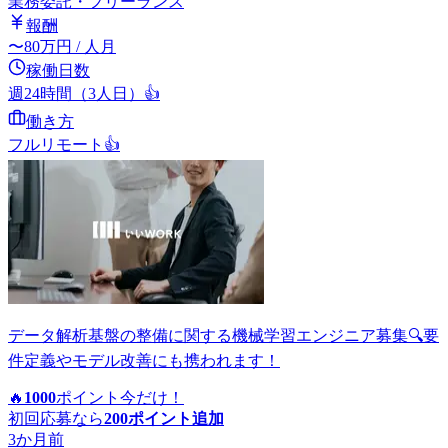
業務委託・フリーランス
報酬
〜
80
万円
/ 人月
稼働日数
週24時間（3人日）
👍
働き方
フルリモート
👍
データ解析基盤の整備に関する機械学習エンジニア募集🔍要
件定義やモデル改善にも携われます！
🔥
1000
ポイント
今だけ！
初回応募なら
200
ポイント追加
3か月前