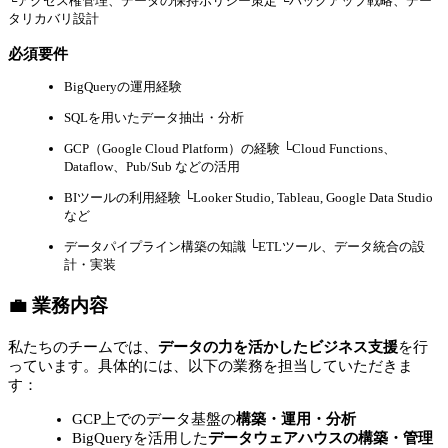
└アクセス権管理、データの保持ポリシー策定 └バックアップ戦略、デー
タリカバリ設計
必須要件
BigQueryの運用経験
SQLを用いたデータ抽出・分析
GCP（Google Cloud Platform）の経験 └Cloud Functions、
Dataflow、Pub/Sub などの活用
BIツールの利用経験 └Looker Studio, Tableau, Google Data Studio
など
データパイプライン構築の知識 └ETLツール、データ統合の設
計・実装
💼 業務内容
私たちのチームでは、
データの力を活かしたビジネス支援
を行
っています。具体的には、以下の業務を担当していただきま
す：
GCP上でのデータ基盤の
構築・運用・分析
BigQueryを活用した
データウェアハウスの構築・管理