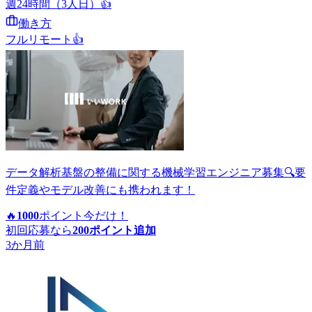
週24時間（3人日）
👍
働き方
フルリモート
👍
データ解析基盤の整備に関する機械学習エンジニア募集🔍要
件定義やモデル改善にも携われます！
🔥
1000
ポイント
今だけ！
初回応募なら
200
ポイント追加
3か月前