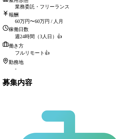
雇用形態
業務委託・フリーランス
報酬
60
万円
〜
60
万円
/ 人月
稼働日数
週24時間（3人日）
👍
働き方
フルリモート
👍
勤務地
-
募集内容