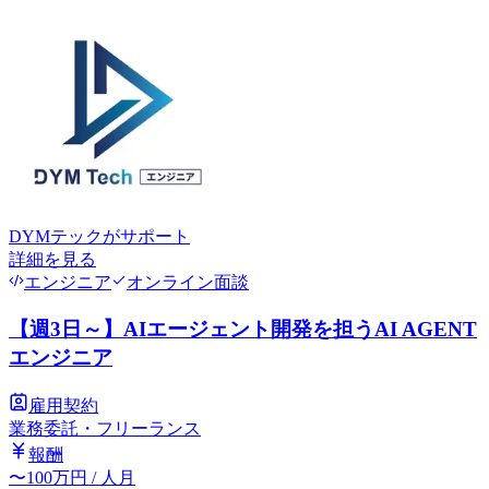
DYMテック
がサポート
詳細を見る
エンジニア
オンライン面談
【週3日～】AIエージェント開発を担うAI AGENT
エンジニア
雇用契約
業務委託・フリーランス
報酬
〜
100
万円
/ 人月