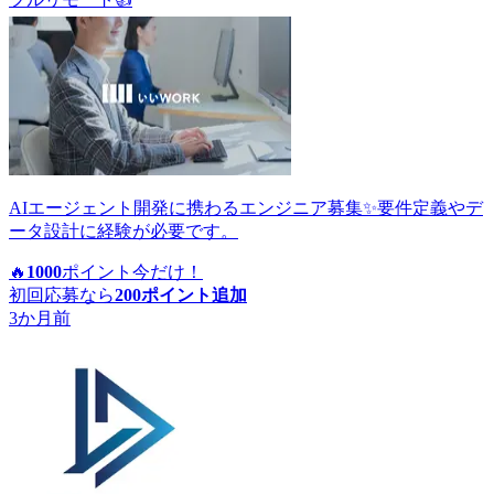
AIエージェント開発に携わるエンジニア募集✨要件定義やデ
ータ設計に経験が必要です。
🔥
1000
ポイント
今だけ！
初回応募なら
200
ポイント追加
3か月前