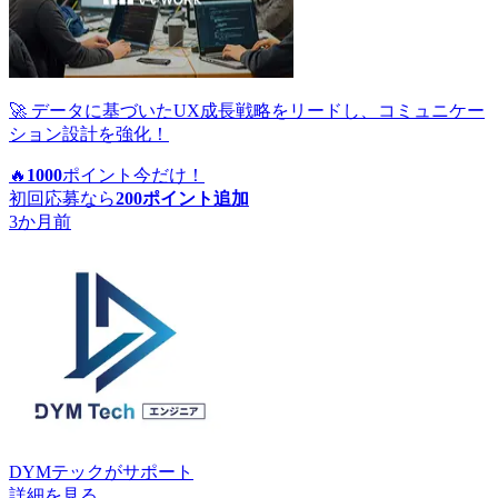
🚀 データに基づいたUX成長戦略をリードし、コミュニケー
ション設計を強化！
🔥
1000
ポイント
今だけ！
初回応募なら
200
ポイント追加
3か月前
DYMテック
がサポート
詳細を見る