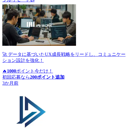
🚀 データに基づいたUX成長戦略をリードし、コミュニケー
ション設計を強化！
🔥
1000
ポイント
今だけ！
初回応募なら
200
ポイント追加
3か月前