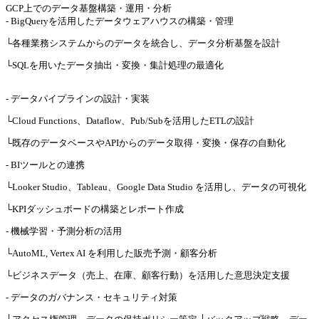
GCP上でのデータ基盤構築・運用・分析
- BigQueryを活用したデータウェアハウスの構築・管理
└各種業務システムからのデータを統合し、データ分析基盤を設計
└SQLを用いたデータ抽出・変換・集計処理の最適化
- データパイプラインの設計・実装
└Cloud Functions、Dataflow、Pub/Subを活用したETLの設計
└既存のデータベースやAPIからのデータ取得・変換・保存の自動化
- BIツールとの連携
└Looker Studio、Tableau、Google Data Studio を活用し、データの可視化
└KPIダッシュボードの構築とレポート作成
- 機械学習・予測分析の活用
└AutoML, Vertex AI を利用した販売予測・顧客分析
└ビジネスデータ（売上、在庫、顧客行動）を活用した意思決定支援
- データのガバナンス・セキュリティ対策