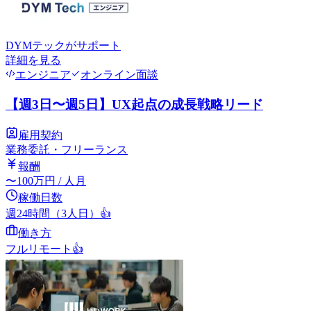
DYMテック
がサポート
詳細を見る
エンジニア
オンライン面談
【週3日〜週5日】UX起点の成長戦略リード
雇用契約
業務委託・フリーランス
報酬
〜
100
万円
/ 人月
稼働日数
週24時間（3人日）
👍
働き方
フルリモート
👍