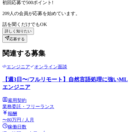
初回応募で
500
ポイント!
209
人の会員が応募を始めています。
話を聞くだけでもOK
詳しく知りたい
応募する
関連する募集
エンジニア
オンライン面談
【週3日〜/フルリモート】自然言語処理に強いML
エンジニア
雇用契約
業務委託・フリーランス
報酬
〜
80
万円
/ 人月
稼働日数