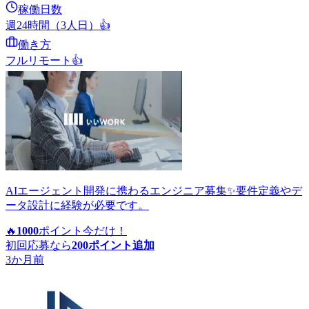
稼働日数
週24時間（3人日）
👍
働き方
フルリモート
👍
AIエージェント開発に携わるエンジニア募集✨要件定義やデ
ータ設計に経験が必要です。
🔥
1000
ポイント
今だけ！
初回応募なら
200
ポイント追加
3か月前