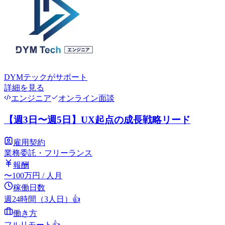
DYMテック
がサポート
詳細を見る
エンジニア
オンライン面談
【週3日〜週5日】UX起点の成長戦略リード
雇用契約
業務委託・フリーランス
報酬
〜
100
万円
/ 人月
稼働日数
週24時間（3人日）
👍
働き方
フルリモート
👍