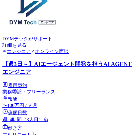
DYMテック
がサポート
詳細を見る
エンジニア
オンライン面談
【週3日～】AIエージェント開発を担うAI AGENT
エンジニア
雇用契約
業務委託・フリーランス
報酬
〜
100
万円
/ 人月
稼働日数
週24時間（3人日）
👍
働き方
フルリモート
👍