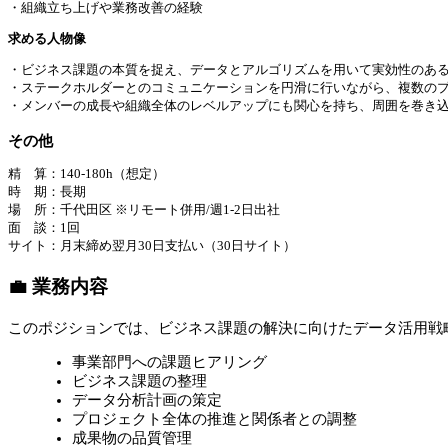
・組織立ち上げや業務改善の経験
求める⼈物像
・ビジネス課題の本質を捉え、データとアルゴリズムを用いて実効性のあ
・ステークホルダーとのコミュニケーションを円滑に行いながら、複数の
・メンバーの成長や組織全体のレベルアップにも関心を持ち、周囲を巻き
その他
精 算：140-180h（想定）
時 期：長期
場 所：千代田区 ※リモート併用/週1-2日出社
面 談：1回
サイト：月末締め翌月30日支払い（30日サイト）
💼 業務内容
このポジションでは、ビジネス課題の解決に向けたデータ活用戦
事業部門への課題ヒアリング
ビジネス課題の整理
データ分析計画の策定
プロジェクト全体の推進と関係者との調整
成果物の品質管理