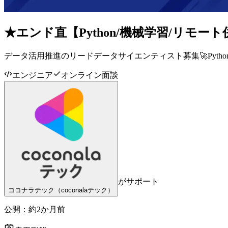
★エンド直【Python/機械学習/リ
データ活用推進のリードデータサイエンティスト募集🚀Pyth
エンジニア
オンライン面談
がサポート
ココナラテック（coconalaテック）
公開：
約2か月前