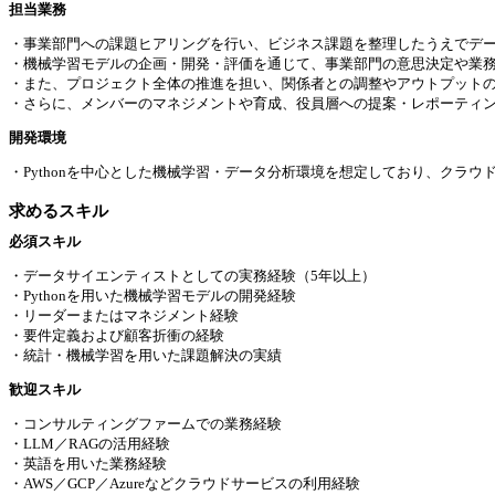
担当業務
・事業部門への課題ヒアリングを行い、ビジネス課題を整理したうえでデ
・機械学習モデルの企画・開発・評価を通じて、事業部門の意思決定や業
・また、プロジェクト全体の推進を担い、関係者との調整やアウトプット
・さらに、メンバーのマネジメントや育成、役員層への提案・レポーティ
開発環境
・Pythonを中心とした機械学習・データ分析環境を想定しており、クラ
求めるスキル
必須スキル
・データサイエンティストとしての実務経験（5年以上）
・Pythonを用いた機械学習モデルの開発経験
・リーダーまたはマネジメント経験
・要件定義および顧客折衝の経験
・統計・機械学習を用いた課題解決の実績
歓迎スキル
・コンサルティングファームでの業務経験
・LLM／RAGの活用経験
・英語を用いた業務経験
・AWS／GCP／Azureなどクラウドサービスの利用経験