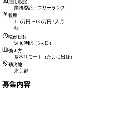
雇用形態
業務委託・フリーランス
報酬
125
万円
〜
135
万円
/ 人月
👍
稼働日数
週40時間（5人日）
働き方
基本リモート（たまに出社）
勤務地
東京都
募集内容