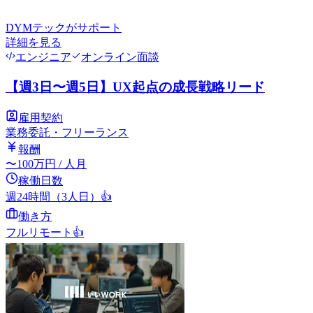
DYMテック
がサポート
詳細を見る
エンジニア
オンライン面談
【週3日〜週5日】UX起点の成長戦略リード
雇用契約
業務委託・フリーランス
報酬
〜
100
万円
/ 人月
稼働日数
週24時間（3人日）
👍
働き方
フルリモート
👍