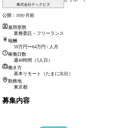
株式会社テックビズ
公開：
10か月前
雇用形態
業務委託・フリーランス
報酬
59
万円
〜
64
万円
/ 人月
稼働日数
週40時間（5人日）
働き方
基本リモート（たまに出社）
勤務地
東京都
募集内容