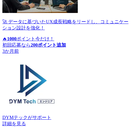
🚀 データに基づいたUX成長戦略をリードし、コミュニケー
ション設計を強化！
🔥
1000
ポイント
今だけ！
初回応募なら
200
ポイント追加
3か月前
DYMテック
がサポート
詳細を見る