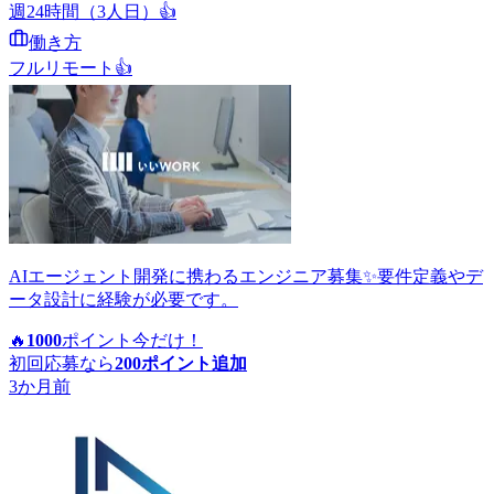
週24時間（3人日）
👍
働き方
フルリモート
👍
AIエージェント開発に携わるエンジニア募集✨要件定義やデ
ータ設計に経験が必要です。
🔥
1000
ポイント
今だけ！
初回応募なら
200
ポイント追加
3か月前