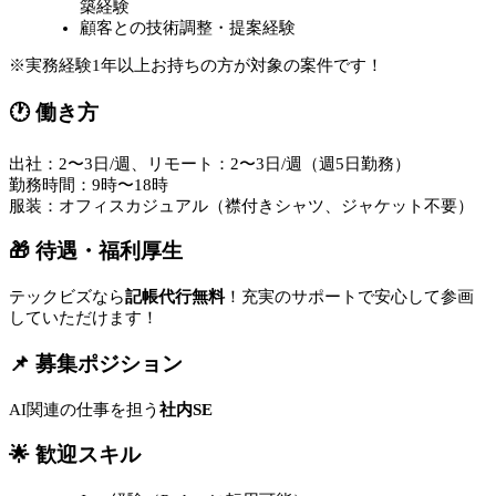
築経験
顧客との技術調整・提案経験
※実務経験1年以上お持ちの方が対象の案件です！
🕐 働き方
出社：2〜3日/週、リモート：2〜3日/週（週5日勤務）
勤務時間：9時〜18時
服装：オフィスカジュアル（襟付きシャツ、ジャケット不要）
🎁 待遇・福利厚生
テックビズなら
記帳代行無料
！充実のサポートで安心して参画
していただけます！
📌 募集ポジション
AI関連の仕事を担う
社内SE
🌟 歓迎スキル