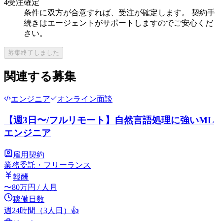
4
受注確定
条件に双方が合意すれば、受注が確定します。 契約手
続きはエージェントがサポートしますのでご安心くだ
さい。
募集終了しました
関連する募集
エンジニア
オンライン面談
【週3日〜/フルリモート】自然言語処理に強いML
エンジニア
雇用契約
業務委託・フリーランス
報酬
〜
80
万円
/ 人月
稼働日数
週24時間（3人日）
👍