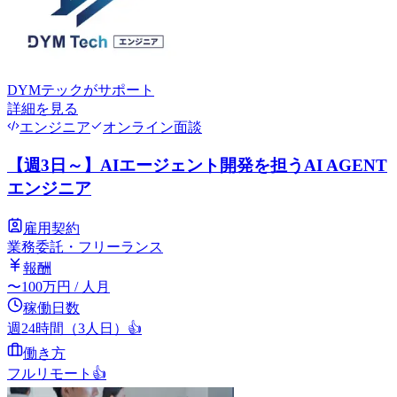
DYMテック
がサポート
詳細を見る
エンジニア
オンライン面談
【週3日～】AIエージェント開発を担うAI AGENT
エンジニア
雇用契約
業務委託・フリーランス
報酬
〜
100
万円
/ 人月
稼働日数
週24時間（3人日）
👍
働き方
フルリモート
👍