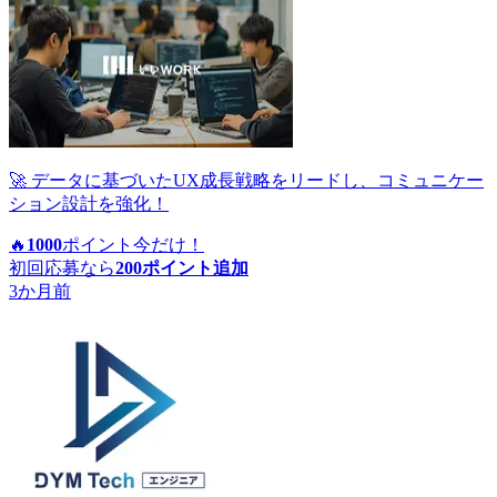
🚀 データに基づいたUX成長戦略をリードし、コミュニケー
ション設計を強化！
🔥
1000
ポイント
今だけ！
初回応募なら
200
ポイント追加
3か月前