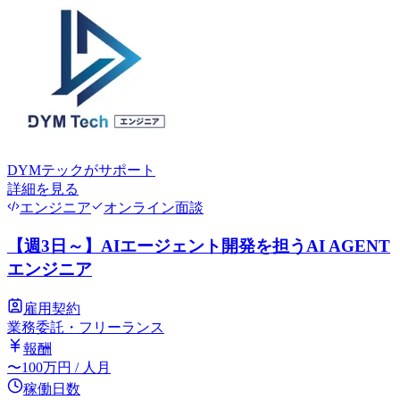
DYMテック
がサポート
詳細を見る
エンジニア
オンライン面談
【週3日～】AIエージェント開発を担うAI AGENT
エンジニア
雇用契約
業務委託・フリーランス
報酬
〜
100
万円
/ 人月
稼働日数