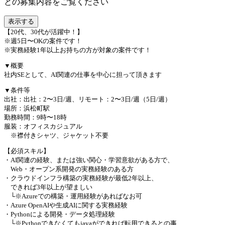
との募集内容をご覧ください
表示する
【20代、30代が活躍中！】
※週5日〜OKの案件です！
※実務経験1年以上お持ちの方が対象の案件です！
▼概要
社内SEとして、AI関連の仕事を中心に担って頂きます
▼条件等
出社：出社：2〜3日/週、リモート：2〜3日/週（5日/週）
場所：浜松町駅
勤務時間：9時〜18時
服装：オフィスカジュアル
※襟付きシャツ、ジャケット不要
【必須スキル】
・AI関連の経験、または強い関心・学習意欲がある方で、
Web・オープン系開発の実務経験のある方
・クラウドインフラ構築の実務経験が最低2年以上、
できれば3年以上が望ましい
└※Azureでの構築・運用経験があればなお可
・Azure OpenAIや生成AIに関する実務経験
・Pythonによる開発・データ処理経験
└※Pythonできなくてもjavaができれば転用できるとの事