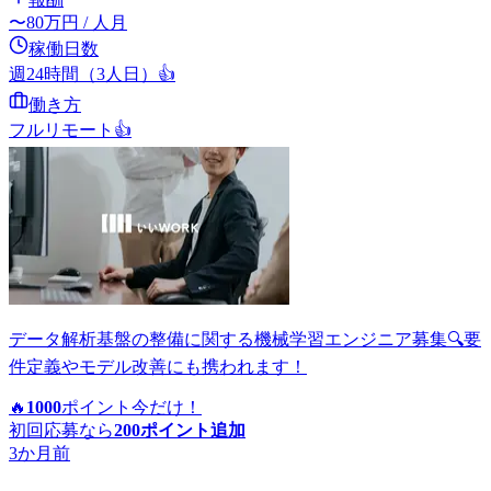
〜
80
万円
/ 人月
稼働日数
週24時間（3人日）
👍
働き方
フルリモート
👍
データ解析基盤の整備に関する機械学習エンジニア募集🔍要
件定義やモデル改善にも携われます！
🔥
1000
ポイント
今だけ！
初回応募なら
200
ポイント追加
3か月前