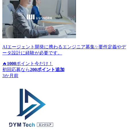
AIエージェント開発に携わるエンジニア募集✨要件定義やデ
ータ設計に経験が必要です。
🔥
1000
ポイント
今だけ！
初回応募なら
200
ポイント追加
3か月前