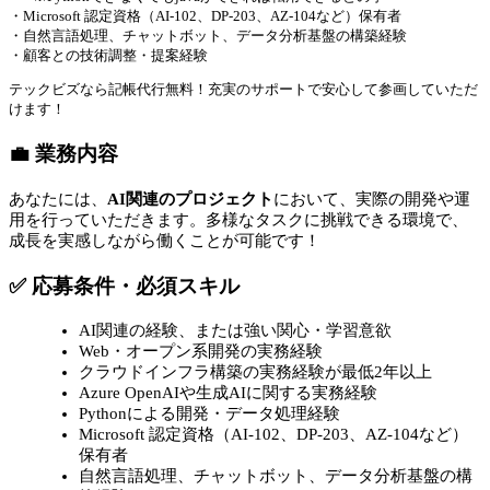
・Microsoft 認定資格（AI-102、DP-203、AZ-104など）保有者
・自然言語処理、チャットボット、データ分析基盤の構築経験
・顧客との技術調整・提案経験
テックビズなら記帳代行無料！充実のサポートで安心して参画していただ
けます！
💼 業務内容
あなたには、
AI関連のプロジェクト
において、実際の開発や運
用を行っていただきます。多様なタスクに挑戦できる環境で、
成長を実感しながら働くことが可能です！
✅ 応募条件・必須スキル
AI関連の経験、または強い関心・学習意欲
Web・オープン系開発の実務経験
クラウドインフラ構築の実務経験が最低2年以上
Azure OpenAIや生成AIに関する実務経験
Pythonによる開発・データ処理経験
Microsoft 認定資格（AI-102、DP-203、AZ-104など）
保有者
自然言語処理、チャットボット、データ分析基盤の構