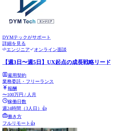
DYMテック
がサポート
詳細を見る
エンジニア
オンライン面談
【週3日〜週5日】UX起点の成長戦略リード
雇用契約
業務委託・フリーランス
報酬
〜
100
万円
/ 人月
稼働日数
週24時間（3人日）
👍
働き方
フルリモート
👍