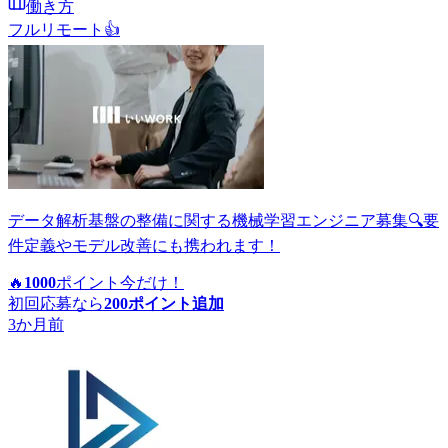
働き方
フルリモート
👍
データ解析基盤の整備に関する機械学習エンジニア募集🔍要
件定義やモデル改善にも携われます！
🔥
1000
ポイント
今だけ！
初回応募なら
200
ポイント追加
3か月前