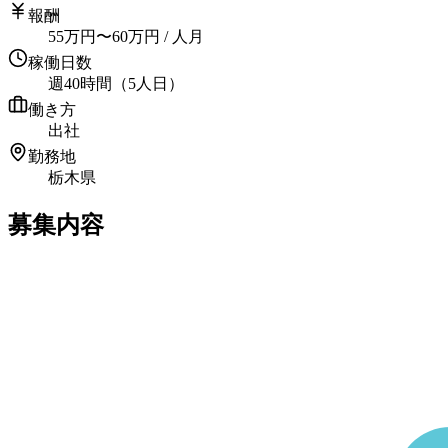
報酬
55
万円
〜
60
万円
/ 人月
稼働日数
週40時間（5人日）
働き方
出社
勤務地
栃木県
募集内容