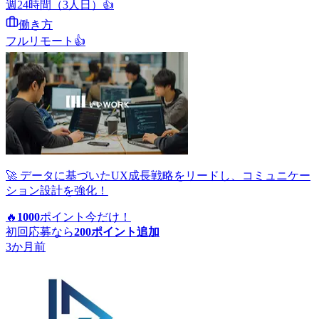
週24時間（3人日）
👍
働き方
フルリモート
👍
🚀 データに基づいたUX成長戦略をリードし、コミュニケー
ション設計を強化！
🔥
1000
ポイント
今だけ！
初回応募なら
200
ポイント追加
3か月前