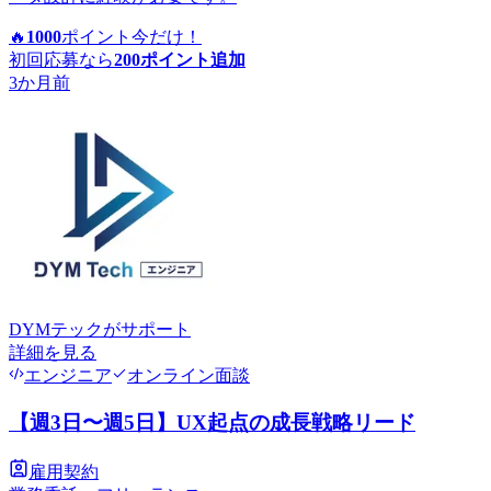
🔥
1000
ポイント
今だけ！
初回応募なら
200
ポイント追加
3か月前
DYMテック
がサポート
詳細を見る
エンジニア
オンライン面談
【週3日〜週5日】UX起点の成長戦略リード
雇用契約