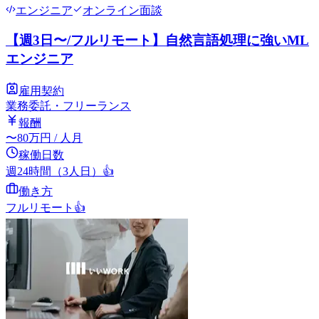
エンジニア
オンライン面談
【週3日〜/フルリモート】自然言語処理に強いML
エンジニア
雇用契約
業務委託・フリーランス
報酬
〜
80
万円
/ 人月
稼働日数
週24時間（3人日）
👍
働き方
フルリモート
👍