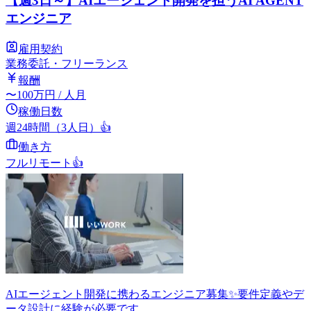
【週3日～】AIエージェント開発を担うAI AGENT
エンジニア
雇用契約
業務委託・フリーランス
報酬
〜
100
万円
/ 人月
稼働日数
週24時間（3人日）
👍
働き方
フルリモート
👍
AIエージェント開発に携わるエンジニア募集✨要件定義やデ
ータ設計に経験が必要です。