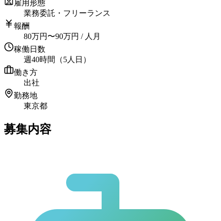
雇用形態
業務委託・フリーランス
報酬
80
万円
〜
90
万円
/ 人月
稼働日数
週40時間（5人日）
働き方
出社
勤務地
東京都
募集内容