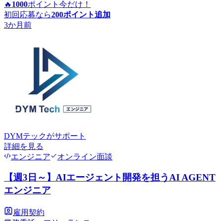
🔥
1000
ポイント
今だけ！
初回応募なら
200
ポイント追加
3か月前
DYMテック
がサポート
詳細を見る
エンジニア
オンライン面談
【週3日～】AIエージェント開発を担うAI AGENT
エンジニア
雇用契約