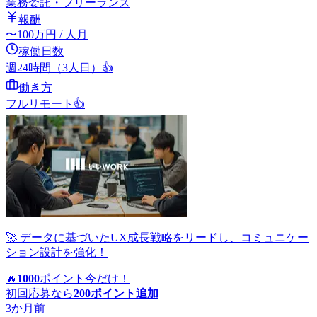
業務委託・フリーランス
報酬
〜
100
万円
/ 人月
稼働日数
週24時間（3人日）
👍
働き方
フルリモート
👍
🚀 データに基づいたUX成長戦略をリードし、コミュニケー
ション設計を強化！
🔥
1000
ポイント
今だけ！
初回応募なら
200
ポイント追加
3か月前