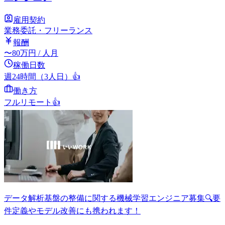
雇用契約
業務委託・フリーランス
報酬
〜
80
万円
/ 人月
稼働日数
週24時間（3人日）
👍
働き方
フルリモート
👍
データ解析基盤の整備に関する機械学習エンジニア募集🔍要
件定義やモデル改善にも携われます！