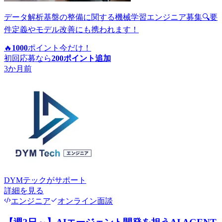
データ解析基盤の整備に関する機械学習エンジニア募集🔍要
件定義やモデル改善にも携われます！
🔥
1000
ポイント
今だけ！
初回応募なら
200
ポイント追加
3か月前
DYMテック
がサポート
詳細を見る
エンジニア
オンライン面談