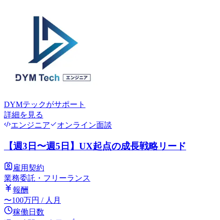
DYMテック
がサポート
詳細を見る
エンジニア
オンライン面談
【週3日〜週5日】UX起点の成長戦略リード
雇用契約
業務委託・フリーランス
報酬
〜
100
万円
/ 人月
稼働日数