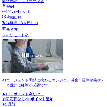
業務委託・フリーランス
報酬
〜
100
万円
/ 人月
稼働日数
週24時間（3人日）
👍
働き方
フルリモート
👍
AIエージェント開発に携わるエンジニア募集✨要件定義やデ
ータ設計に経験が必要です。
🔥
1000
ポイント
今だけ！
初回応募なら
200
ポイント追加
3か月前