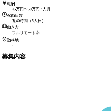
報酬
45
万円
〜
50
万円
/ 人月
稼働日数
週40時間（5人日）
働き方
フルリモート
👍
勤務地
-
募集内容