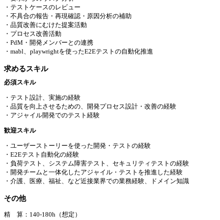
・テストケースのレビュー
・不具合の報告・再現確認・原因分析の補助
・品質改善にむけた提案活動
・プロセス改善活動
・PdM・開発メンバーとの連携
・mabl、playwrightを使ったE2Eテストの自動化推進
求めるスキル
必須スキル
・テスト設計、実施の経験
・品質を向上させるための、開発プロセス設計・改善の経験
・アジャイル開発でのテスト経験
歓迎スキル
・ユーザーストーリーを使った開発・テストの経験
・E2Eテスト自動化の経験
・負荷テスト、システム障害テスト、セキュリティテストの経験
・開発チームと一体化したアジャイル・テストを推進した経験
・介護、医療、福祉、など近接業界での業務経験、ドメイン知識
その他
精 算：140-180h（想定）