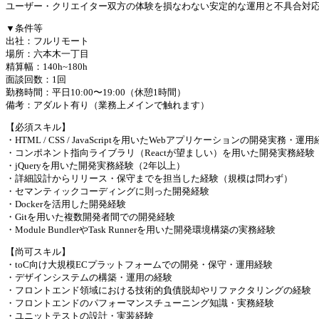
ユーザー・クリエイター双方の体験を損なわない安定的な運用と不具合対
▼条件等
出社：フルリモート
場所：六本木一丁目
精算幅：140h~180h
面談回数：1回
勤務時間：平日10:00〜19:00（休憩1時間）
備考：アダルト有り（業務上メインで触れます）
【必須スキル】
・HTML / CSS / JavaScriptを用いたWebアプリケーションの開発実務・
・コンポネント指向ライブラリ（Reactが望ましい）を用いた開発実務経験
・jQueryを用いた開発実務経験（2年以上）
・詳細設計からリリース・保守までを担当した経験（規模は問わず）
・セマンティックコーディングに則った開発経験
・Dockerを活用した開発経験
・Gitを用いた複数開発者間での開発経験
・Module BundlerやTask Runnerを用いた開発環境構築の実務経験
【尚可スキル】
・toC向け大規模ECプラットフォームでの開発・保守・運用経験
・デザインシステムの構築・運用の経験
・フロントエンド領域における技術的負債脱却やリファクタリングの経験
・フロントエンドのパフォーマンスチューニング知識・実務経験
・ユニットテストの設計・実装経験