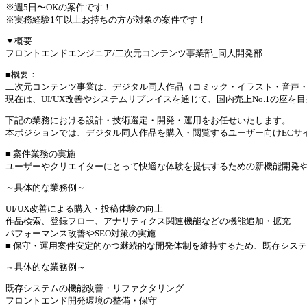
※週5日〜OKの案件です！
※実務経験1年以上お持ちの方が対象の案件です！
▼概要
フロントエンドエンジニア/二次元コンテンツ事業部_同人開発部
■概要：
二次元コンテンツ事業は、デジタル同人作品（コミック・イラスト・音声
現在は、UI/UX改善やシステムリプレイスを通じて、国内売上No.1の座
下記の業務における設計・技術選定・開発・運用をお任せいたします。
本ポジションでは、デジタル同人作品を購入・閲覧するユーザー向けECサ
■ 案件業務の実施
ユーザーやクリエイターにとって快適な体験を提供するための新機能開発
～具体的な業務例～
UI/UX改善による購入・投稿体験の向上
作品検索、登録フロー、アナリティクス関連機能などの機能追加・拡充
パフォーマンス改善やSEO対策の実施
■ 保守・運用案件安定的かつ継続的な開発体制を維持するため、既存シス
～具体的な業務例～
既存システムの機能改善・リファクタリング
フロントエンド開発環境の整備・保守