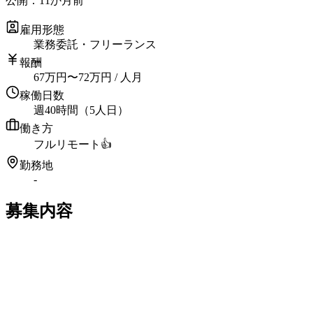
公開：
11か月前
雇用形態
業務委託・フリーランス
報酬
67
万円
〜
72
万円
/ 人月
稼働日数
週40時間（5人日）
働き方
フルリモート
👍
勤務地
-
募集内容