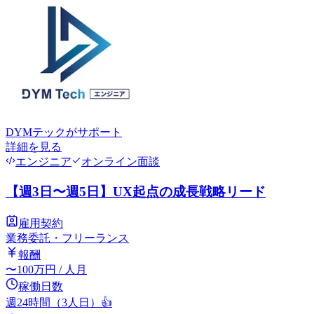
DYMテック
がサポート
詳細を見る
エンジニア
オンライン面談
【週3日〜週5日】UX起点の成長戦略リード
雇用契約
業務委託・フリーランス
報酬
〜
100
万円
/ 人月
稼働日数
週24時間（3人日）
👍