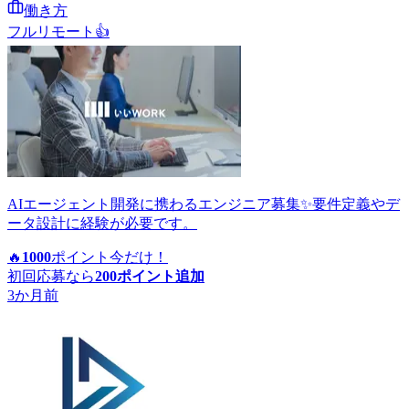
働き方
フルリモート
👍
AIエージェント開発に携わるエンジニア募集✨要件定義やデ
ータ設計に経験が必要です。
🔥
1000
ポイント
今だけ！
初回応募なら
200
ポイント追加
3か月前