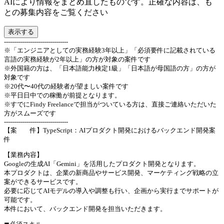
AIにより情報をまとめ直したものです。正確な内容は、も
との募集内容をご覧ください
表示する
--------------------------------
※「エンジニアとしての実務経験3年以上」「必須要件に記載されている
言語の実務経験が2年以上」の方が対象の案件です
※外国籍の方は、「日本語能力検定1級」「日本語が母国語の方」の方が
対象です
※20代〜40代の経験者が望ましい案件です
※平日日中での稼働が前提となります。
※すでにFindy Freelanceで担当がついている方は、直接ご連絡いただいた
方がスムーズです
--------------------------------
【案 件】TypeScript：AIプロダクト開発におけるバックエンド開発案
件
【業務内容】
Googleの生成AI「Gemini」を活用したプロダクト開発となります。
本プロダクトは、企業の新商品やサービス開発、マーケティング戦略の立
案ができるサービスです。
必要に応じてAIモデルの導入や調整も行い、企画から実行までサポートが
可能です。
本件において、バックエンド開発を担当いただきます。