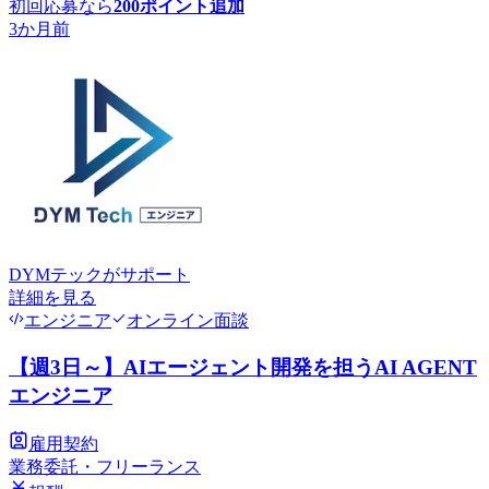
初回応募なら
200
ポイント追加
3か月前
DYMテック
がサポート
詳細を見る
エンジニア
オンライン面談
【週3日～】AIエージェント開発を担うAI AGENT
エンジニア
雇用契約
業務委託・フリーランス