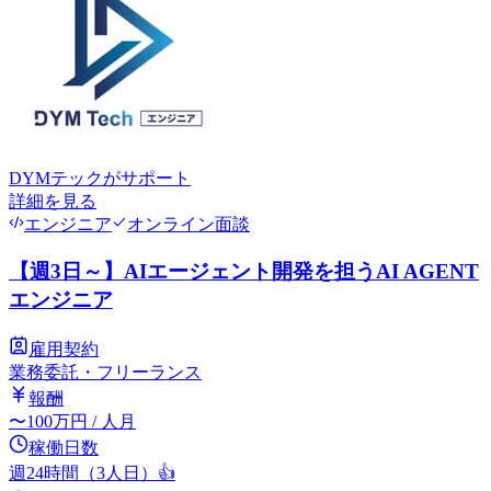
DYMテック
がサポート
詳細を見る
エンジニア
オンライン面談
【週3日～】AIエージェント開発を担うAI AGENT
エンジニア
雇用契約
業務委託・フリーランス
報酬
〜
100
万円
/ 人月
稼働日数
週24時間（3人日）
👍