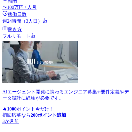
報酬
〜
100
万円
/ 人月
稼働日数
週24時間（3人日）
👍
働き方
フルリモート
👍
AIエージェント開発に携わるエンジニア募集✨要件定義やデ
ータ設計に経験が必要です。
🔥
1000
ポイント
今だけ！
初回応募なら
200
ポイント追加
3か月前