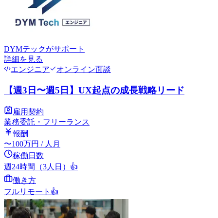
DYMテック
がサポート
詳細を見る
エンジニア
オンライン面談
【週3日〜週5日】UX起点の成長戦略リード
雇用契約
業務委託・フリーランス
報酬
〜
100
万円
/ 人月
稼働日数
週24時間（3人日）
👍
働き方
フルリモート
👍