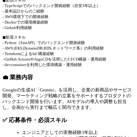
◼︎必須スキル
- TypeScriptでのバックエンド開発経験（目安3年以上）
- 基本設計からのご経験
- AWS環境下での開発経験
- Dockerでの環境構築経験
- Github利用経験
◼︎歓迎スキル
- Python（FastAPI）でのバックエンド開発経験
- AWS (EKS,DynamoDB,RDS,ネットワーク系）の利用経験
- TerraformによるIaC構築経験
- GitHub ActionsやArgoCDを活用したCI/CD構築・運用経験
- devcontainerを利用した環境構築・運用経験
💼 業務内容
Googleの生成AI「Gemini」を活用し、企業の新商品やサービス
開発、マーケティング戦略の立案をサポートするプロダクトの
バックエンド開発を行います。AIモデルの導入や調整も担当
し、企画から実行まで幅広く関与できます。
✅ 応募条件・必須スキル
エンジニアとしての実務経験3年以上