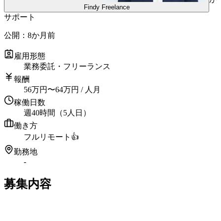
Findy Freelance
サポート
公開：
8か月前
雇用形態
業務委託・フリーランス
報酬
56
万円
〜
64
万円
/ 人月
稼働日数
週40時間（5人日）
働き方
フルリモート
👍
勤務地
-
募集内容