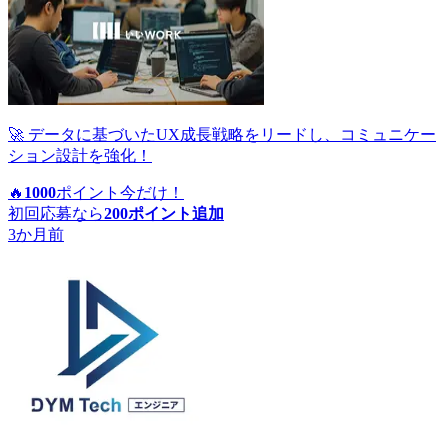
🚀 データに基づいたUX成長戦略をリードし、コミュニケー
ション設計を強化！
🔥
1000
ポイント
今だけ！
初回応募なら
200
ポイント追加
3か月前