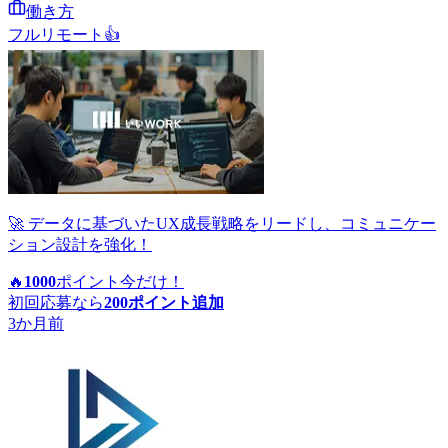
働き方
フルリモート
👍
🚀 データに基づいたUX成長戦略をリードし、コミュニケー
ション設計を強化！
🔥
1000
ポイント
今だけ！
初回応募なら
200
ポイント追加
3か月前