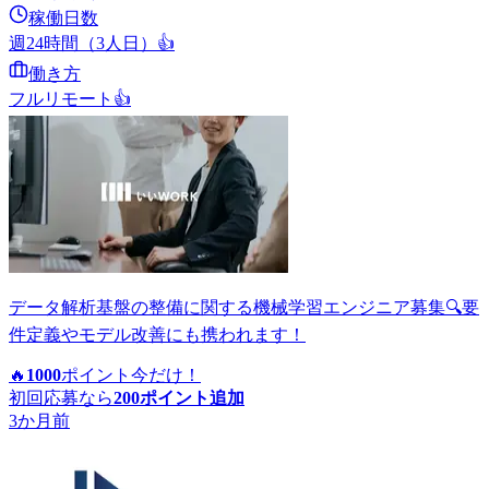
稼働日数
週24時間（3人日）
👍
働き方
フルリモート
👍
データ解析基盤の整備に関する機械学習エンジニア募集🔍要
件定義やモデル改善にも携われます！
🔥
1000
ポイント
今だけ！
初回応募なら
200
ポイント追加
3か月前