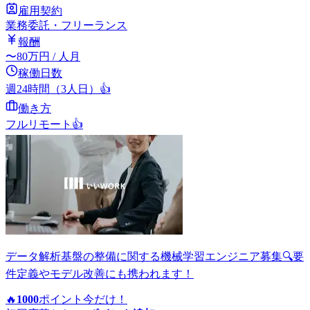
雇用契約
業務委託・フリーランス
報酬
〜
80
万円
/ 人月
稼働日数
週24時間（3人日）
👍
働き方
フルリモート
👍
データ解析基盤の整備に関する機械学習エンジニア募集🔍要
件定義やモデル改善にも携われます！
🔥
1000
ポイント
今だけ！