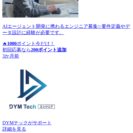
AIエージェント開発に携わるエンジニア募集✨要件定義やデ
ータ設計に経験が必要です。
🔥
1000
ポイント
今だけ！
初回応募なら
200
ポイント追加
3か月前
DYMテック
がサポート
詳細を見る