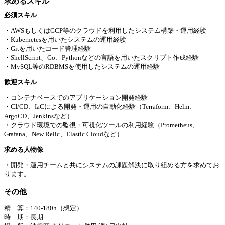
求めるスキル
必須スキル
・AWSもしくはGCP等のクラウドを利用したシステム構築・運用経験
・Kubernetesを用いたシステムの運用経験
・Gitを用いたコード管理経験
・ShellScript、Go、Pythonなどの言語を用いたスクリプト作成経験
・MySQL等のRDBMSを使用したシステムの運用経験
歓迎スキル
・コンテナベースでのアプリケーション開発経験
・CI/CD、IaCによる開発・運用の自動化経験（Terraform、Helm、
ArgoCD、Jenkinsなど）
・クラウド環境での監視・可視化ツールの利用経験（Prometheus、
Grafana、New Relic、Elastic Cloudなど）
求める⼈物像
・開発・運用チームと共にシステムの課題解決に取り組める方を求めてお
ります。
その他
精 算：140-180h（想定）
時 期：長期