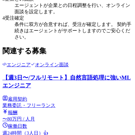
エージェントが企業との日程調整を行い、オンライン
面談を設定します。
4
受注確定
条件に双方が合意すれば、受注が確定します。 契約手
続きはエージェントがサポートしますのでご安心くだ
さい。
関連する募集
エンジニア
オンライン面談
【週3日〜/フルリモート】自然言語処理に強いML
エンジニア
雇用契約
業務委託・フリーランス
報酬
〜
80
万円
/ 人月
稼働日数
週24時間（3人日）
👍