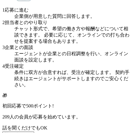
1
応募に進む
企業側が用意した質問に回答します。
2
担当者とのやり取り
チャット形式で、希望の働き方や報酬などについて相
談できます。 必要に応じて、オンラインでの打ち合わ
せを提案する場合もあります。
3
企業との面談
エージェントが企業との日程調整を行い、オンライン
面談を設定します。
4
受注確定
条件に双方が合意すれば、受注が確定します。 契約手
続きはエージェントがサポートしますのでご安心くだ
さい。
🎁
初回応募で
500
ポイント!
209
人の会員が応募を始めています。
話を聞くだけでもOK