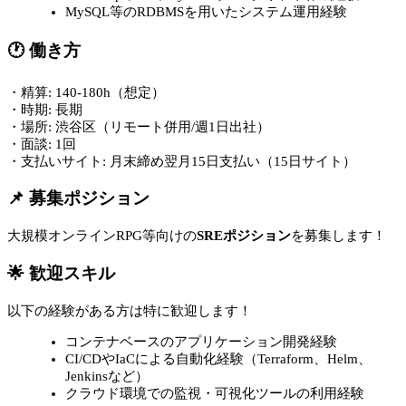
MySQL等のRDBMSを用いたシステム運用経験
🕐 働き方
・精算: 140-180h（想定）
・時期: 長期
・場所: 渋谷区（リモート併用/週1日出社）
・面談: 1回
・支払いサイト: 月末締め翌月15日支払い（15日サイト）
📌 募集ポジション
大規模オンラインRPG等向けの
SREポジション
を募集します！
🌟 歓迎スキル
以下の経験がある方は特に歓迎します！
コンテナベースのアプリケーション開発経験
CI/CDやIaCによる自動化経験（Terraform、Helm、
Jenkinsなど）
クラウド環境での監視・可視化ツールの利用経験