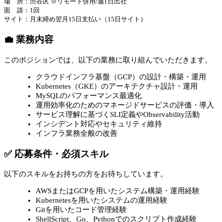
場 所：渋谷区 ※リモート併用/週1日出社
面 談：1回
サイト：月末締め翌月15日支払い（15日サイト）
💼 業務内容
このポジションでは、以下の業務に取り組んでいただきます。
クラウドインフラ基盤（GCP）の設計・構築・運用
Kubernetes（GKE）のアーキテクチャ設計・運用
MySQLのパフォーマンス最適化
運用効率化のためのマネージドサービスの評価・導入
サービス理解に基づくSLI定義やObservability活動
インシデント対応やセキュリティ維持
インフラ業務全般の改善
✅ 応募条件・必須スキル
以下のスキルをお持ちの方をお待ちしています。
AWSまたはGCPを用いたシステム構築・運用経験
Kubernetesを用いたシステムの運用経験
Gitを用いたコード管理経験
ShellScript、Go、Pythonでのスクリプト作成経験