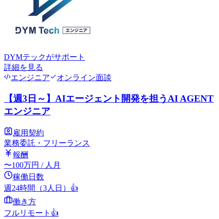
DYMテック
がサポート
詳細を見る
エンジニア
オンライン面談
【週3日～】AIエージェント開発を担うAI AGENT
エンジニア
雇用契約
業務委託・フリーランス
報酬
〜
100
万円
/ 人月
稼働日数
週24時間（3人日）
👍
働き方
フルリモート
👍