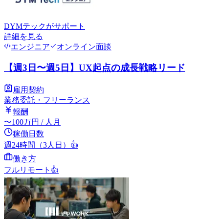
DYMテック
がサポート
詳細を見る
エンジニア
オンライン面談
【週3日〜週5日】UX起点の成長戦略リード
雇用契約
業務委託・フリーランス
報酬
〜
100
万円
/ 人月
稼働日数
週24時間（3人日）
👍
働き方
フルリモート
👍