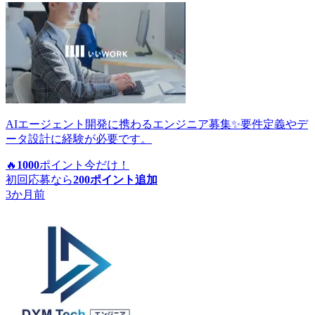
AIエージェント開発に携わるエンジニア募集✨要件定義やデ
ータ設計に経験が必要です。
🔥
1000
ポイント
今だけ！
初回応募なら
200
ポイント追加
3か月前