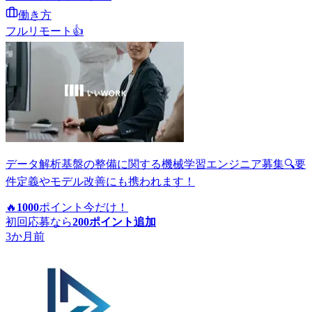
働き方
フルリモート
👍
データ解析基盤の整備に関する機械学習エンジニア募集🔍要
件定義やモデル改善にも携われます！
🔥
1000
ポイント
今だけ！
初回応募なら
200
ポイント追加
3か月前