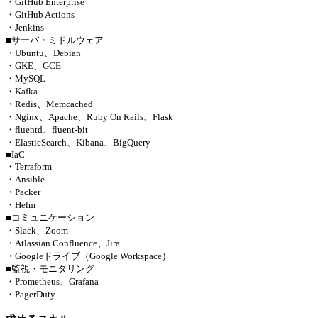
・GitHub Enterprise
・GitHub Actions
・Jenkins
■サーバ・ミドルウェア
・Ubuntu、Debian
・GKE、GCE
・MySQL
・Kafka
・Redis、Memcached
・Nginx、Apache、Ruby On Rails、Flask
・fluentd、fluent-bit
・ElasticSearch、Kibana、BigQuery
■IaC
・Terraform
・Ansible
・Packer
・Helm
■コミュニケーション
・Slack、Zoom
・Atlassian Confluence、Jira
・Googleドライブ（Google Workspace）
■監視・モニタリング
・Prometheus、Grafana
・PagerDuty