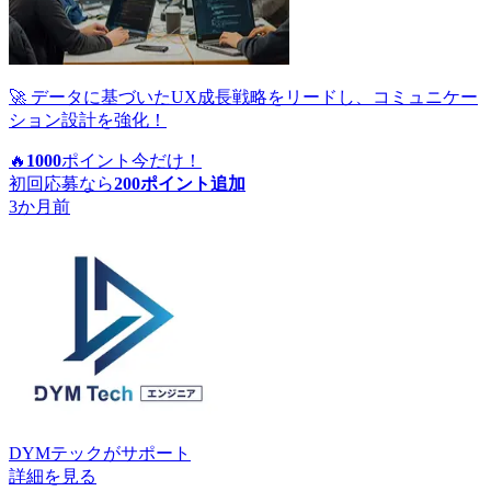
🚀 データに基づいたUX成長戦略をリードし、コミュニケー
ション設計を強化！
🔥
1000
ポイント
今だけ！
初回応募なら
200
ポイント追加
3か月前
DYMテック
がサポート
詳細を見る