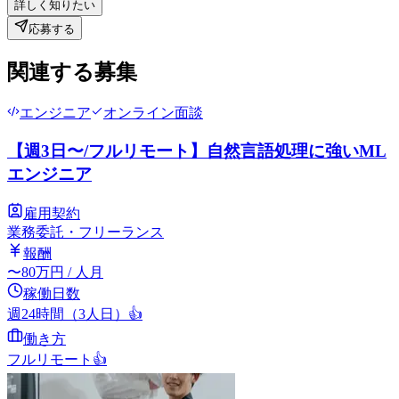
詳しく知りたい
応募する
関連する募集
エンジニア
オンライン面談
【週3日〜/フルリモート】自然言語処理に強いML
エンジニア
雇用契約
業務委託・フリーランス
報酬
〜
80
万円
/ 人月
稼働日数
週24時間（3人日）
👍
働き方
フルリモート
👍