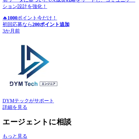
ション設計を強化！
🔥
1000
ポイント
今だけ！
初回応募なら
200
ポイント追加
3か月前
DYMテック
がサポート
詳細を見る
エージェントに相談
もっと見る