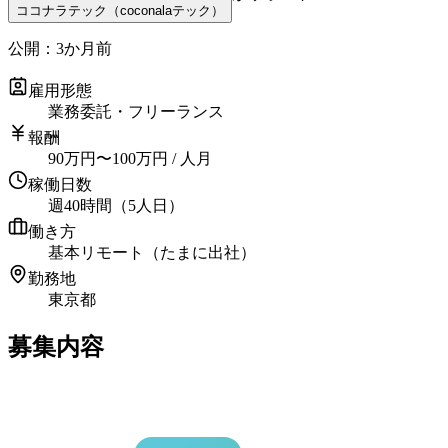
ココナラテック（coconalaテック）
公開：
3か月前
雇用形態
業務委託・フリーランス
報酬
90
万円
〜
100
万円
/ 人月
稼働日数
週40時間（5人日）
働き方
基本リモート（たまに出社）
勤務地
東京都
募集内容