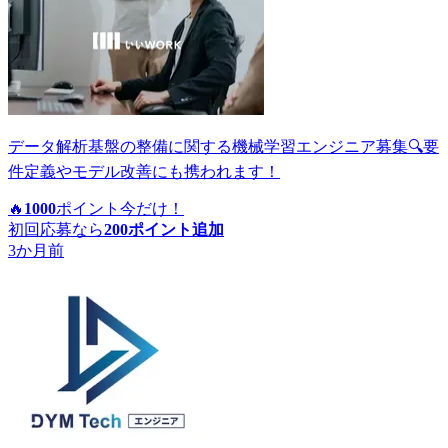
データ解析基盤の整備に関する機械学習エンジニア募集🔍要
件定義やモデル改善にも携われます！
🔥
1000
ポイント
今だけ！
初回応募なら
200
ポイント追加
3か月前