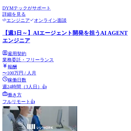
DYMテック
がサポート
詳細を見る
エンジニア
オンライン面談
【週3日～】AIエージェント開発を担うAI AGENT
エンジニア
雇用契約
業務委託・フリーランス
報酬
〜
100
万円
/ 人月
稼働日数
週24時間（3人日）
👍
働き方
フルリモート
👍