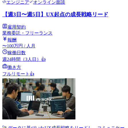
エンジニア
オンライン面談
【週3日〜週5日】UX起点の成長戦略リード
雇用契約
業務委託・フリーランス
報酬
〜
100
万円
/ 人月
稼働日数
週24時間（3人日）
👍
働き方
フルリモート
👍
🚀 データに基づいたUX成長戦略をリードし、コミュニケー