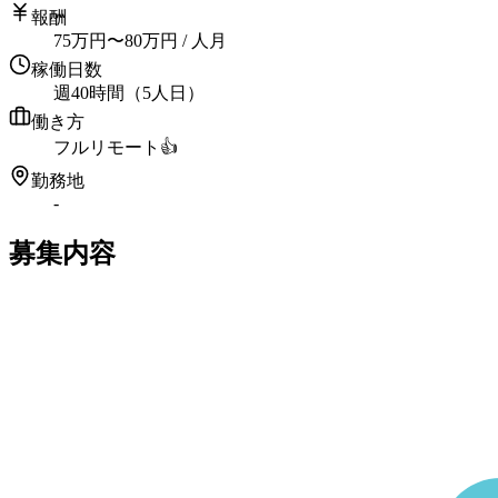
報酬
75
万円
〜
80
万円
/ 人月
稼働日数
週40時間（5人日）
働き方
フルリモート
👍
勤務地
-
募集内容