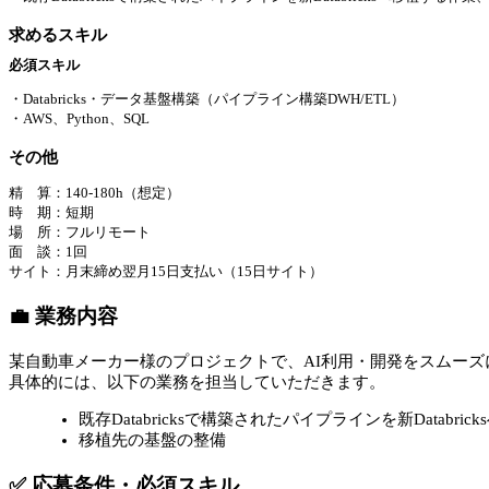
求めるスキル
必須スキル
・Databricks・データ基盤構築（パイプライン構築DWH/ETL）
・AWS、Python、SQL
その他
精 算：140-180h（想定）
時 期：短期
場 所：フルリモート
面 談：1回
サイト：月末締め翌月15日支払い（15日サイト）
💼 業務内容
某自動車メーカー様のプロジェクトで、AI利用・開発をスムー
具体的には、以下の業務を担当していただきます。
既存Databricksで構築されたパイプラインを新Databric
移植先の基盤の整備
✅ 応募条件・必須スキル