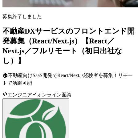
募集終了しました
不動産DXサービスのフロントエンド開
発募集（React/Next.js）【React／
Next.js／フルリモート（初日出社な
し）】
🏠不動産向けSaaS開発でReact/Next.js経験者を募集！リモー
トで活躍可能
エンジニア
オンライン面談