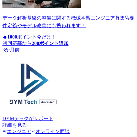
データ解析基盤の整備に関する機械学習エンジニア募集🔍要
件定義やモデル改善にも携われます！
🔥
1000
ポイント
今だけ！
初回応募なら
200
ポイント追加
3か月前
DYMテック
がサポート
詳細を見る
エンジニア
オンライン面談