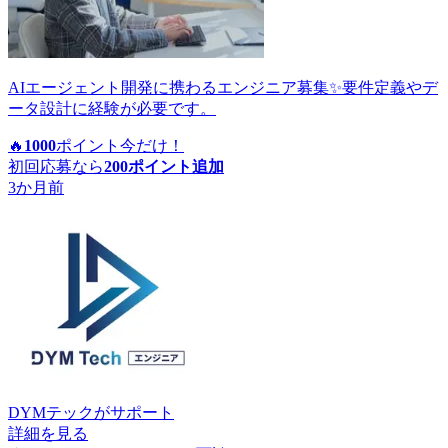
AIエージェント開発に携わるエンジニア募集✨要件定義やデ
ータ設計に経験が必要です。
🔥
1000
ポイント
今だけ！
初回応募なら
200
ポイント追加
3か月前
DYMテック
がサポート
詳細を見る