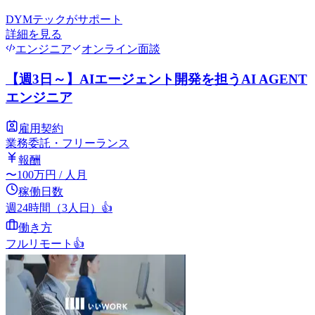
DYMテック
がサポート
詳細を見る
エンジニア
オンライン面談
【週3日～】AIエージェント開発を担うAI AGENT
エンジニア
雇用契約
業務委託・フリーランス
報酬
〜
100
万円
/ 人月
稼働日数
週24時間（3人日）
👍
働き方
フルリモート
👍