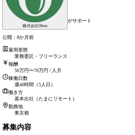
がサポート
株式会社Olive
公開：
8か月前
雇用形態
業務委託・フリーランス
報酬
50
万円
〜
70
万円
/ 人月
稼働日数
週40時間（5人日）
働き方
基本出社（たまにリモート）
勤務地
東京都
募集内容