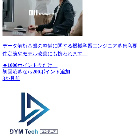
データ解析基盤の整備に関する機械学習エンジニア募集🔍要
件定義やモデル改善にも携われます！
🔥
1000
ポイント
今だけ！
初回応募なら
200
ポイント追加
3か月前