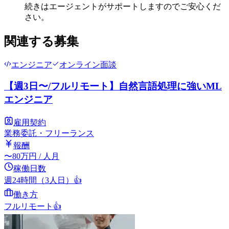
続きはエージェントがサポートしますのでご安心くだ
さい。
関連する募集
エンジニア
オンライン面談
【週3日〜/フルリモート】自然言語処理に強いML
エンジニア
雇用契約
業務委託・フリーランス
報酬
〜
80
万円
/ 人月
稼働日数
週24時間（3人日）
👍
働き方
フルリモート
👍