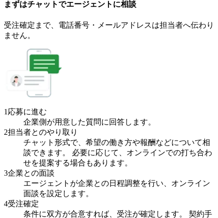
まずはチャットで
エージェント
に
相談
受注確定まで、
電話番号・メールアドレスは
担当者へ伝わり
ません。
1
応募に進む
企業側が用意した質問に回答します。
2
担当者とのやり取り
チャット形式で、希望の働き方や報酬などについて相
談できます。 必要に応じて、オンラインでの打ち合わ
せを提案する場合もあります。
3
企業との面談
エージェントが企業との日程調整を行い、オンライン
面談を設定します。
4
受注確定
条件に双方が合意すれば、受注が確定します。 契約手