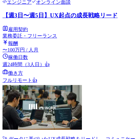
エンジニア
オンライン面談
【週3日〜週5日】UX起点の成長戦略リード
雇用契約
業務委託・フリーランス
報酬
〜
100
万円
/ 人月
稼働日数
週24時間（3人日）
👍
働き方
フルリモート
👍
🚀 データに基づいたUX成長戦略をリードし、コミュニケー