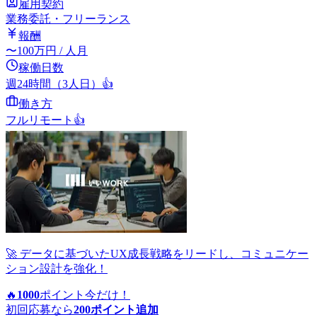
雇用契約
業務委託・フリーランス
報酬
〜
100
万円
/ 人月
稼働日数
週24時間（3人日）
👍
働き方
フルリモート
👍
🚀 データに基づいたUX成長戦略をリードし、コミュニケー
ション設計を強化！
🔥
1000
ポイント
今だけ！
初回応募なら
200
ポイント追加