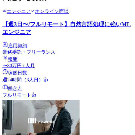
エンジニア
オンライン面談
【週3日〜/フルリモート】自然言語処理に強いML
エンジニア
雇用契約
業務委託・フリーランス
報酬
〜
80
万円
/ 人月
稼働日数
週24時間（3人日）
👍
働き方
フルリモート
👍