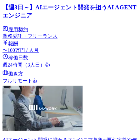
【週3日～】AIエージェント開発を担うAI AGENT
エンジニア
雇用契約
業務委託・フリーランス
報酬
〜
100
万円
/ 人月
稼働日数
週24時間（3人日）
👍
働き方
フルリモート
👍
AIエージェント開発に携わるエンジニア募集✨要件定義やデ