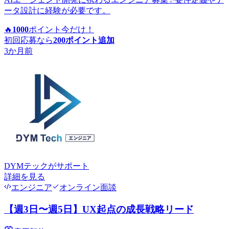
ータ設計に経験が必要です。
🔥
1000
ポイント
今だけ！
初回応募なら
200
ポイント追加
3か月前
DYMテック
がサポート
詳細を見る
エンジニア
オンライン面談
【週3日〜週5日】UX起点の成長戦略リード