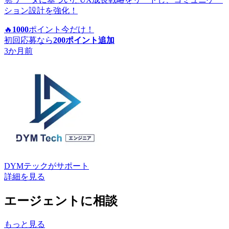
ション設計を強化！
🔥
1000
ポイント
今だけ！
初回応募なら
200
ポイント追加
3か月前
DYMテック
がサポート
詳細を見る
エージェントに相談
もっと見る