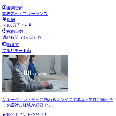
雇用契約
業務委託・フリーランス
報酬
〜
100
万円
/ 人月
稼働日数
週24時間（3人日）
👍
働き方
フルリモート
👍
AIエージェント開発に携わるエンジニア募集✨要件定義やデ
ータ設計に経験が必要です。
🔥
1000
ポイント
今だけ！