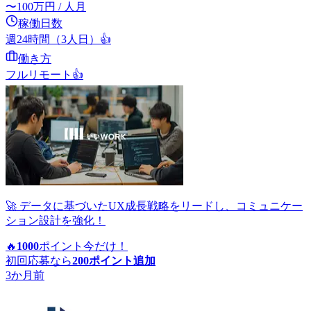
〜
100
万円
/ 人月
稼働日数
週24時間（3人日）
👍
働き方
フルリモート
👍
🚀 データに基づいたUX成長戦略をリードし、コミュニケー
ション設計を強化！
🔥
1000
ポイント
今だけ！
初回応募なら
200
ポイント追加
3か月前