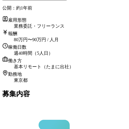
公開：
約1年前
雇用形態
業務委託・フリーランス
報酬
80
万円
〜
90
万円
/ 人月
稼働日数
週40時間（5人日）
働き方
基本リモート（たまに出社）
勤務地
東京都
募集内容