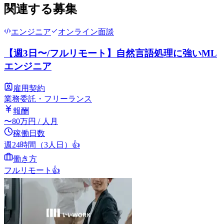
関連する募集
エンジニア
オンライン面談
【週3日〜/フルリモート】自然言語処理に強いML
エンジニア
雇用契約
業務委託・フリーランス
報酬
〜
80
万円
/ 人月
稼働日数
週24時間（3人日）
👍
働き方
フルリモート
👍