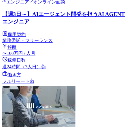
エンジニア
オンライン面談
【週3日～】AIエージェント開発を担うAI AGENT
エンジニア
雇用契約
業務委託・フリーランス
報酬
〜
100
万円
/ 人月
稼働日数
週24時間（3人日）
👍
働き方
フルリモート
👍