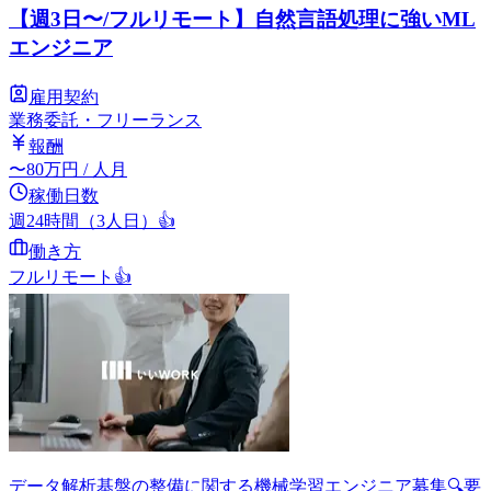
【週3日〜/フルリモート】自然言語処理に強いML
エンジニア
雇用契約
業務委託・フリーランス
報酬
〜
80
万円
/ 人月
稼働日数
週24時間（3人日）
👍
働き方
フルリモート
👍
データ解析基盤の整備に関する機械学習エンジニア募集🔍要