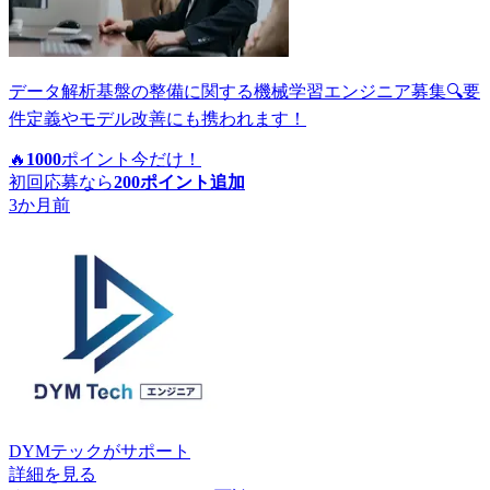
データ解析基盤の整備に関する機械学習エンジニア募集🔍要
件定義やモデル改善にも携われます！
🔥
1000
ポイント
今だけ！
初回応募なら
200
ポイント追加
3か月前
DYMテック
がサポート
詳細を見る