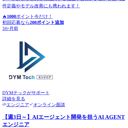
件定義やモデル改善にも携われます！
🔥
1000
ポイント
今だけ！
初回応募なら
200
ポイント追加
3か月前
DYMテック
がサポート
詳細を見る
エンジニア
オンライン面談
【週3日～】AIエージェント開発を担うAI AGENT
エンジニア