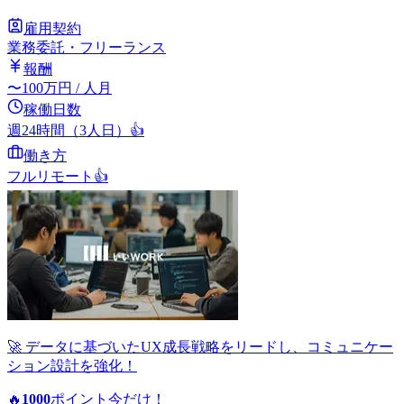
雇用契約
業務委託・フリーランス
報酬
〜
100
万円
/ 人月
稼働日数
週24時間（3人日）
👍
働き方
フルリモート
👍
🚀 データに基づいたUX成長戦略をリードし、コミュニケー
ション設計を強化！
🔥
1000
ポイント
今だけ！