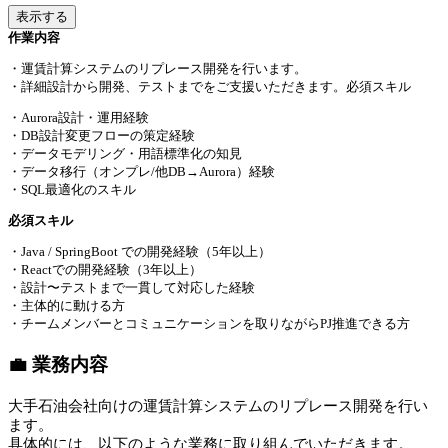
表示する
作業内容
・運賃計算システムのリプレース開発を行います。
・詳細設計から開発、テストまでをご支援いただきます。必須スキル
・Aurora設計・運用経験
・DB設計変更フローの策定経験
・データモデリング・用語標準化の知見
・データ移行（オンプレ/他DB→Aurora）経験
・SQL最適化のスキル
必須スキル
・Java / SpringBoot での開発経験（5年以上）
・Reactでの開発経験（3年以上）
・設計〜テストまで一貫して対応した経験
・主体的に動ける方
・チームメンバーとコミュニケーションを取りながらPJ推進できる方
💼 業務内容
大手石油会社向けの運賃計算システムのリプレース開発を行い
ます。
具体的には、以下のような業務に取り組んでいただきます。