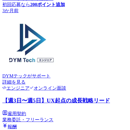
初回応募なら
200
ポイント追加
3か月前
DYMテック
がサポート
詳細を見る
エンジニア
オンライン面談
【週3日〜週5日】UX起点の成長戦略リード
雇用契約
業務委託・フリーランス
報酬