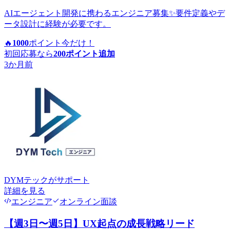
AIエージェント開発に携わるエンジニア募集✨要件定義やデ
ータ設計に経験が必要です。
🔥
1000
ポイント
今だけ！
初回応募なら
200
ポイント追加
3か月前
DYMテック
がサポート
詳細を見る
エンジニア
オンライン面談
【週3日〜週5日】UX起点の成長戦略リード