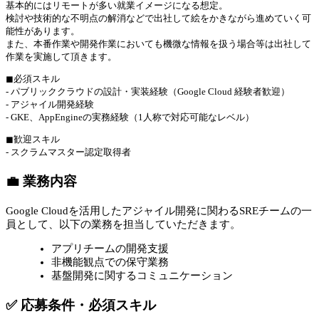
基本的にはリモートが多い就業イメージになる想定。
検討や技術的な不明点の解消などで出社して絵をかきながら進めていく可
能性があります。
また、本番作業や開発作業においても機微な情報を扱う場合等は出社して
作業を実施して頂きます。
◼︎必須スキル
- パブリッククラウドの設計・実装経験（Google Cloud 経験者歓迎）
- アジャイル開発経験
- GKE、AppEngineの実務経験（1人称で対応可能なレベル）
◼︎歓迎スキル
- スクラムマスター認定取得者
💼 業務内容
Google Cloudを活用したアジャイル開発に関わるSREチームの一
員として、以下の業務を担当していただきます。
アプリチームの開発支援
非機能観点での保守業務
基盤開発に関するコミュニケーション
✅ 応募条件・必須スキル