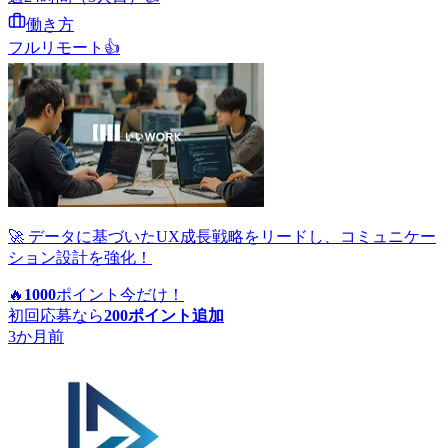
働き方
フルリモート
👍
🚀 データに基づいたUX成長戦略をリードし、コミュニケー
ション設計を強化！
🔥
1000
ポイント
今だけ！
初回応募なら
200
ポイント追加
3か月前