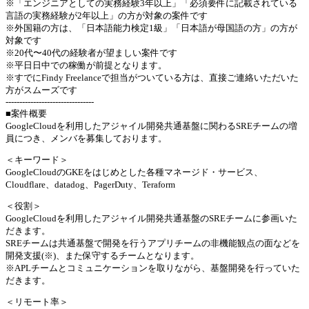
※「エンジニアとしての実務経験3年以上」「必須要件に記載されている
言語の実務経験が2年以上」の方が対象の案件です
※外国籍の方は、「日本語能力検定1級」「日本語が母国語の方」の方が
対象です
※20代〜40代の経験者が望ましい案件です
※平日日中での稼働が前提となります。
※すでにFindy Freelanceで担当がついている方は、直接ご連絡いただいた
方がスムーズです
--------------------------------
■案件概要
GoogleCloudを利用したアジャイル開発共通基盤に関わるSREチームの増
員につき、メンバを募集しております。
＜キーワード＞
GoogleCloudのGKEをはじめとした各種マネージド・サービス、
Cloudflare、datadog、PagerDuty、Teraform
＜役割＞
GoogleCloudを利用したアジャイル開発共通基盤のSREチームに参画いた
だきます。
SREチームは共通基盤で開発を行うアプリチームの非機能観点の面などを
開発支援(※)、また保守するチームとなります。
※APLチームとコミュニケーションを取りながら、基盤開発を行っていた
だきます。
＜リモート率＞