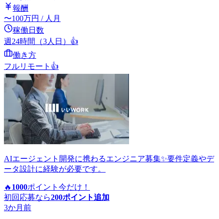
報酬
〜
100
万円
/ 人月
稼働日数
週24時間（3人日）
👍
働き方
フルリモート
👍
AIエージェント開発に携わるエンジニア募集✨要件定義やデ
ータ設計に経験が必要です。
🔥
1000
ポイント
今だけ！
初回応募なら
200
ポイント追加
3か月前