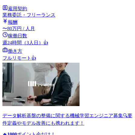
雇用契約
業務委託・フリーランス
報酬
〜
80
万円
/ 人月
稼働日数
週24時間（3人日）
👍
働き方
フルリモート
👍
データ解析基盤の整備に関する機械学習エンジニア募集🔍要
件定義やモデル改善にも携われます！
🔥
1000
ポイント
今だけ！