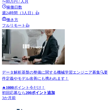
〜
80
万円
/ 人月
稼働日数
週24時間（3人日）
👍
働き方
フルリモート
👍
データ解析基盤の整備に関する機械学習エンジニア募集🔍要
件定義やモデル改善にも携われます！
🔥
1000
ポイント
今だけ！
初回応募なら
200
ポイント追加
3か月前