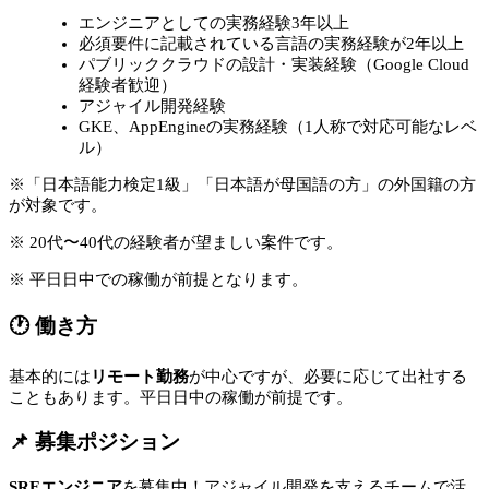
エンジニアとしての実務経験3年以上
必須要件に記載されている言語の実務経験が2年以上
パブリッククラウドの設計・実装経験（Google Cloud
経験者歓迎）
アジャイル開発経験
GKE、AppEngineの実務経験（1人称で対応可能なレベ
ル）
※「日本語能力検定1級」「日本語が母国語の方」の外国籍の方
が対象です。
※ 20代〜40代の経験者が望ましい案件です。
※ 平日日中での稼働が前提となります。
🕐 働き方
基本的には
リモート勤務
が中心ですが、必要に応じて出社する
こともあります。平日日中の稼働が前提です。
📌 募集ポジション
SREエンジニア
を募集中！アジャイル開発を支えるチームで活