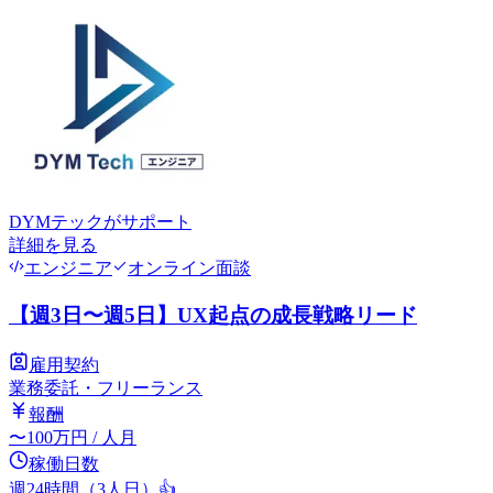
DYMテック
がサポート
詳細を見る
エンジニア
オンライン面談
【週3日〜週5日】UX起点の成長戦略リード
雇用契約
業務委託・フリーランス
報酬
〜
100
万円
/ 人月
稼働日数
週24時間（3人日）
👍