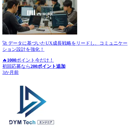
🚀 データに基づいたUX成長戦略をリードし、コミュニケー
ション設計を強化！
🔥
1000
ポイント
今だけ！
初回応募なら
200
ポイント追加
3か月前