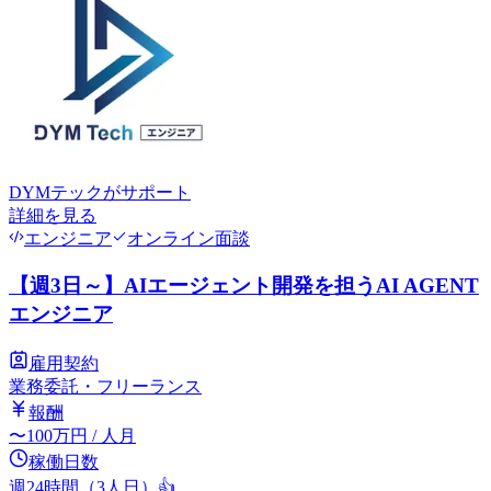
DYMテック
がサポート
詳細を見る
エンジニア
オンライン面談
【週3日～】AIエージェント開発を担うAI AGENT
エンジニア
雇用契約
業務委託・フリーランス
報酬
〜
100
万円
/ 人月
稼働日数
週24時間（3人日）
👍