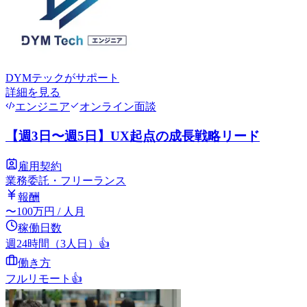
DYMテック
がサポート
詳細を見る
エンジニア
オンライン面談
【週3日〜週5日】UX起点の成長戦略リード
雇用契約
業務委託・フリーランス
報酬
〜
100
万円
/ 人月
稼働日数
週24時間（3人日）
👍
働き方
フルリモート
👍