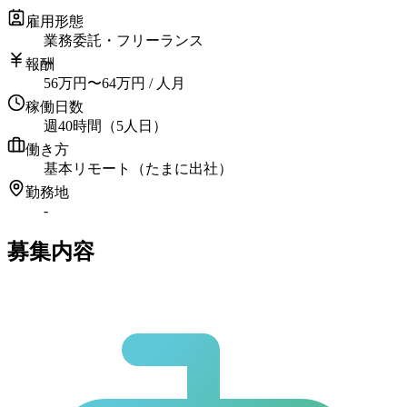
雇用形態
業務委託・フリーランス
報酬
56
万円
〜
64
万円
/ 人月
稼働日数
週40時間（5人日）
働き方
基本リモート（たまに出社）
勤務地
-
募集内容