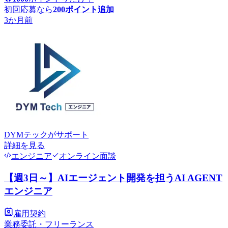
初回応募なら
200
ポイント追加
3か月前
DYMテック
がサポート
詳細を見る
エンジニア
オンライン面談
【週3日～】AIエージェント開発を担うAI AGENT
エンジニア
雇用契約
業務委託・フリーランス