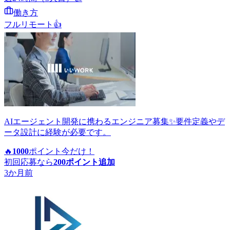
働き方
フルリモート
👍
AIエージェント開発に携わるエンジニア募集✨要件定義やデ
ータ設計に経験が必要です。
🔥
1000
ポイント
今だけ！
初回応募なら
200
ポイント追加
3か月前