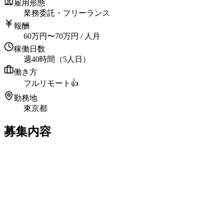
雇用形態
業務委託・フリーランス
報酬
60
万円
〜
70
万円
/ 人月
稼働日数
週40時間（5人日）
働き方
フルリモート
👍
勤務地
東京都
募集内容