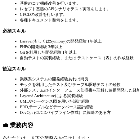
基盤のコア機能改善を行います。
レセプト基盤のAPIシナリオテスト実装をします。
CI/CDの改善を行います。
各種ドキュメント整備をします。
必須スキル
Laravel(もしくはSymfony)の開発経験 1年以上
PHPの開発経験 3年以上
Gitを利用した開発経験 1年以上
自動テストの実装経験、または テストケース（表）の作成経験
歓迎スキル
業務系システムの開発経験あれば尚良
モックを利用したテスト及びテーブル駆動テストの経験
外部システムのインターフェース仕様書を理解し連携開発した経
Layered Architectureによる実装経験
UMLやシーケンス図を用いた設計経験
ERD,テーブルなどデータベース設計経験
DevOps (CI/CDパイプライン作成）に興味のある方
💼 業務内容
あなたには、以下の業務をお任せします：