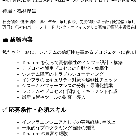
■完全週休2日制（土日休み） ■祝日 ■年末年始休暇（4日間） ■有給休暇 ■慶
待遇・福利厚生
社会保険: 健康保険、厚生年金、雇用保険、労災保険 ◎社会保険完備（雇用
万円） ◎社内バー・フリードリンク・オフィスグリコ完備 ◎育児中役員在籍
💼 業務内容
私たちと一緒に、システムの信頼性を高めるプロジェクトに参加
Terraformを使って高信頼性のインフラ設計・構築
デプロイや運用プロセスの自動化・効率化
システム障害のトラブルシューティング
インフラのセキュリティ対策や脆弱性チェック
システムパフォーマンスの分析・最適化提案
システムやプロセスに関するドキュメント作成
最新技術やツールの調査・導入
✅ 応募条件・必須スキル
インフラエンジニアとしての実務経験5年以上
一般的なプログラミング言語の知識
Terraformの豊富な経験