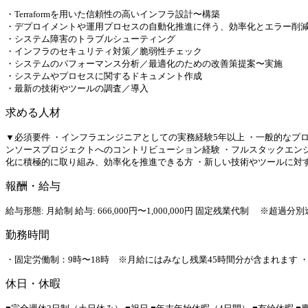
・Terraformを用いた信頼性の高いインフラ設計〜構築
・デプロイメントや運用プロセスの自動化推進に伴う、効率化とエラー削
・システム障害のトラブルシューティング
・インフラのセキュリティ対策／脆弱性チェック
・システムのパフォーマンス分析／最適化のための改善策提案〜実施
・システムやプロセスに関するドキュメント作成
・最新の技術やツールの調査／導入
求める人材
▼必須要件 ・インフラエンジニアとしての実務経験5年以上 ・一般的なプログラミ
ンソースプロジェクトへのコントリビューション経験 ・フルスタックエンジ
化に積極的に取り組み、効率化を推進できる方 ・新しい技術やツールに対
報酬・給与
給与形態: 月給制 給与: 666,000円〜1,000,000円 固定残業代制 
勤務時間
・固定労働制：9時〜18時 ※月給にはみなし残業45時間分が含まれます ・
休日・休暇