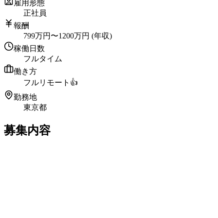
雇用形態
正社員
報酬
799
万円
〜
1200
万円
(年収)
稼働日数
フルタイム
働き方
フルリモート
👍
勤務地
東京都
募集内容