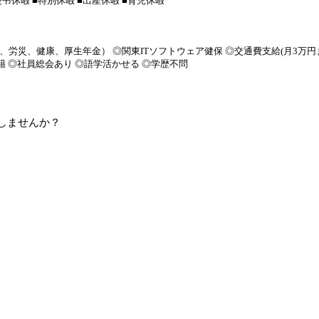
弔休暇 ■特別休暇 ■出産休暇 ■育児休暇
、労災、健康、厚生年金） ◎関東ITソフトウェア健保 ◎交通費支給(月3万円
 ◎社員総会あり ◎語学活かせる ◎学歴不問
しませんか？