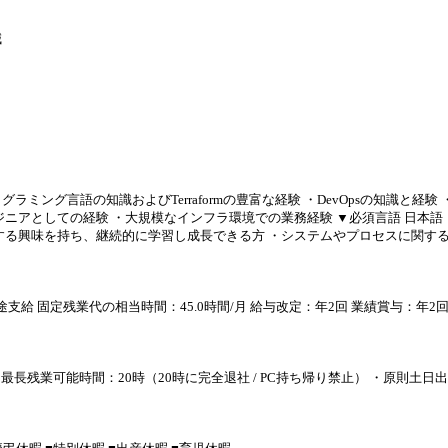
減
ング言語の知識およびTerraformの豊富な経験 ・DevOpsの知識と経験 ・
ニアとしての経験 ・大規模なインフラ環境での業務経験 ▼必須言語 日本語
する興味を持ち、継続的に学習し成長できる方 ・システムやプロセスに関す
※超過分別途支給 固定残業代の相当時間：45.0時間/月 給与改定：年2回 業績賞与
最長残業可能時間：20時（20時に完全退社 / PC持ち帰り禁止） ・原則土