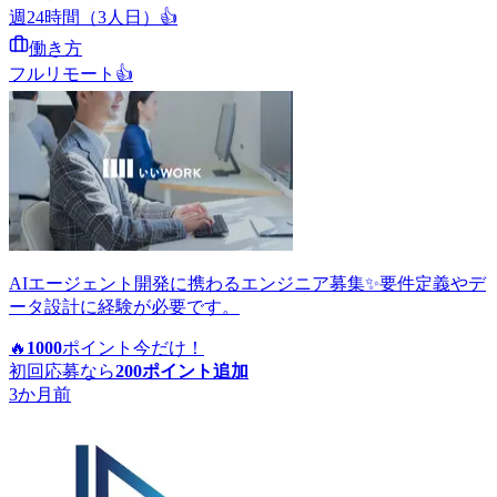
週24時間（3人日）
👍
働き方
フルリモート
👍
AIエージェント開発に携わるエンジニア募集✨要件定義やデ
ータ設計に経験が必要です。
🔥
1000
ポイント
今だけ！
初回応募なら
200
ポイント追加
3か月前