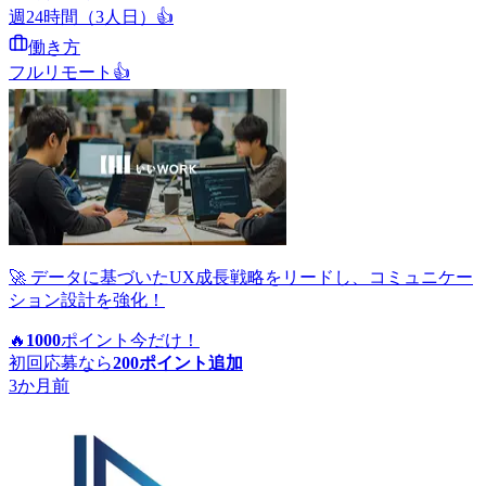
週24時間（3人日）
👍
働き方
フルリモート
👍
🚀 データに基づいたUX成長戦略をリードし、コミュニケー
ション設計を強化！
🔥
1000
ポイント
今だけ！
初回応募なら
200
ポイント追加
3か月前