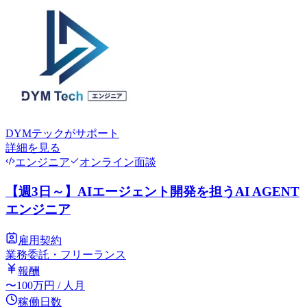
DYMテック
がサポート
詳細を見る
エンジニア
オンライン面談
【週3日～】AIエージェント開発を担うAI AGENT
エンジニア
雇用契約
業務委託・フリーランス
報酬
〜
100
万円
/ 人月
稼働日数