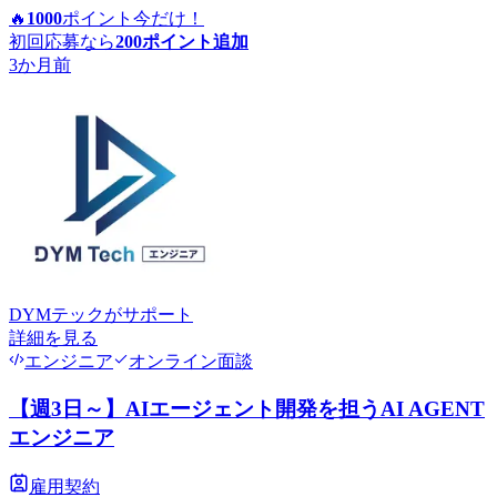
🔥
1000
ポイント
今だけ！
初回応募なら
200
ポイント追加
3か月前
DYMテック
がサポート
詳細を見る
エンジニア
オンライン面談
【週3日～】AIエージェント開発を担うAI AGENT
エンジニア
雇用契約