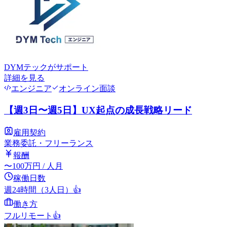
DYMテック
がサポート
詳細を見る
エンジニア
オンライン面談
【週3日〜週5日】UX起点の成長戦略リード
雇用契約
業務委託・フリーランス
報酬
〜
100
万円
/ 人月
稼働日数
週24時間（3人日）
👍
働き方
フルリモート
👍