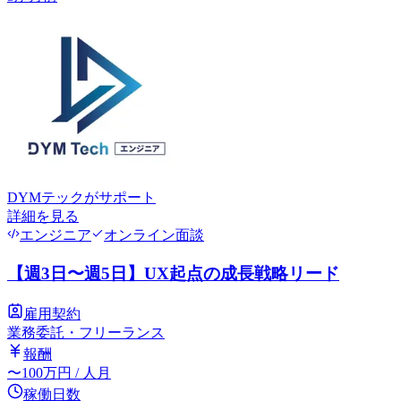
DYMテック
がサポート
詳細を見る
エンジニア
オンライン面談
【週3日〜週5日】UX起点の成長戦略リード
雇用契約
業務委託・フリーランス
報酬
〜
100
万円
/ 人月
稼働日数