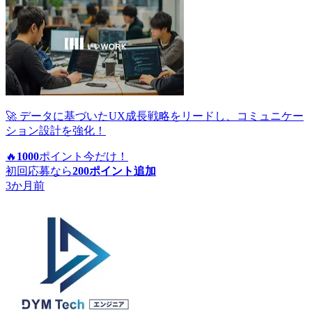
🚀 データに基づいたUX成長戦略をリードし、コミュニケー
ション設計を強化！
🔥
1000
ポイント
今だけ！
初回応募なら
200
ポイント追加
3か月前