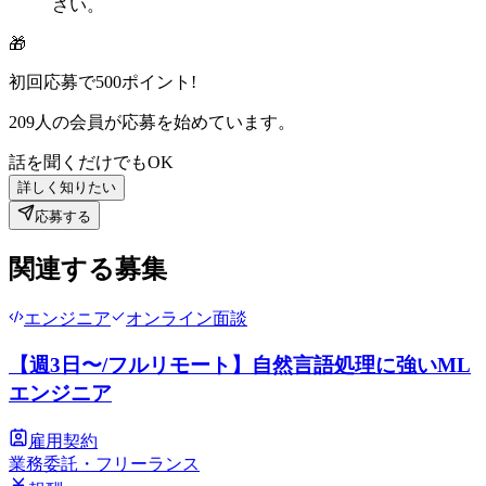
さい。
🎁
初回応募で
500
ポイント!
209
人の会員が応募を始めています。
話を聞くだけでもOK
詳しく知りたい
応募する
関連する募集
エンジニア
オンライン面談
【週3日〜/フルリモート】自然言語処理に強いML
エンジニア
雇用契約
業務委託・フリーランス