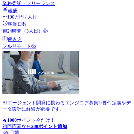
業務委託・フリーランス
報酬
〜
100
万円
/ 人月
稼働日数
週24時間（3人日）
👍
働き方
フルリモート
👍
AIエージェント開発に携わるエンジニア募集✨要件定義やデ
ータ設計に経験が必要です。
🔥
1000
ポイント
今だけ！
初回応募なら
200
ポイント追加
3か月前