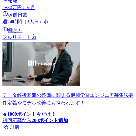
報酬
〜
80
万円
/ 人月
稼働日数
週24時間（3人日）
👍
働き方
フルリモート
👍
データ解析基盤の整備に関する機械学習エンジニア募集🔍要
件定義やモデル改善にも携われます！
🔥
1000
ポイント
今だけ！
初回応募なら
200
ポイント追加
3か月前