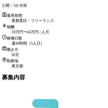
公開：
3か月前
雇用形態
業務委託・フリーランス
報酬
59
万円
〜
64
万円
/ 人月
稼働日数
週40時間（5人日）
働き方
出社
勤務地
東京都
募集内容