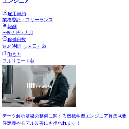
エンジニア
雇用契約
業務委託・フリーランス
報酬
〜
80
万円
/ 人月
稼働日数
週24時間（3人日）
👍
働き方
フルリモート
👍
データ解析基盤の整備に関する機械学習エンジニア募集🔍要
件定義やモデル改善にも携われます！