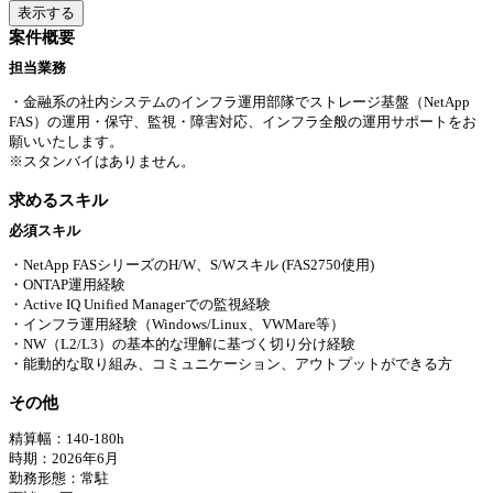
表示する
案件概要
担当業務
・金融系の社内システムのインフラ運用部隊でストレージ基盤（NetApp
FAS）の運用・保守、監視・障害対応、インフラ全般の運用サポートをお
願いいたします。
※スタンバイはありません。
求めるスキル
必須スキル
・NetApp FASシリーズのH/W、S/Wスキル (FAS2750使用)
・ONTAP運用経験
・Active IQ Unified Managerでの監視経験
・インフラ運用経験（Windows/Linux、VWMare等）
・NW（L2/L3）の基本的な理解に基づく切り分け経験
・能動的な取り組み、コミュニケーション、アウトプットができる方
その他
精算幅：140-180h
時期：2026年6月
勤務形態：常駐