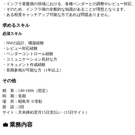
・インフラ基盤側の領域における、各種ベンダーとの調整やレビュー対応
・そのため、インフラ側の全般的な知識があることが理想となります。
・ある程度キャッチアップ可能な方であれば問題ありません。
求めるスキル
必須スキル
・NWの設計、構築経験
・レビュー対応経験
・ベンダーコントロール経験
・コミュニケーション良好な方
・ドキュメント作成経験
・長期参画が可能な方（1年以上）
その他
精 算：140-180h（想定）
時 期：長期
場 所：昭島市 ※常駐
面 談：2回
サイト：月末締め翌月15日支払い（15日サイト）
💼 業務内容