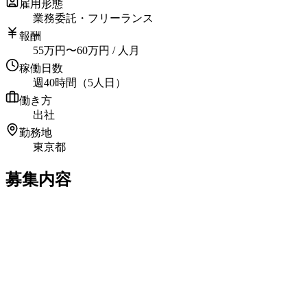
雇用形態
業務委託・フリーランス
報酬
55
万円
〜
60
万円
/ 人月
稼働日数
週40時間（5人日）
働き方
出社
勤務地
東京都
募集内容